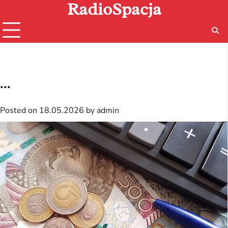
RadioSpacja
Skip
to
content
...
Posted on
18.05.2026
by
admin