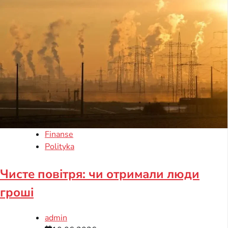
Finanse
Polityka
Чисте повітря: чи отримали люди
гроші
admin