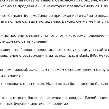
кт навсегда исчез из вашего банковского портфеля, нужн
омиссию за продление — в некоторых предложениях от 1 до
нет-банкинг (или мобильное приложение) и найдите вклад
ты и полное сальдо к погашению. Важно: сумма меняется 
ны поступить именно на тот счет, к которому подключен л
ости должно быть нулевым.
ьшинство банков предоставляет готовую форму на сайте 
заявление о расторжении, дата, подпись. mBank, ING, Peka
ением приема), заказным письмом с уведомлением о вруче
 заявление.
 превышать один месяц. На практике большинство банков 
ьте в интернет-банкинге, исчезла ли вкладка «Возобновл
зможных будущих ипотечных кредитах.