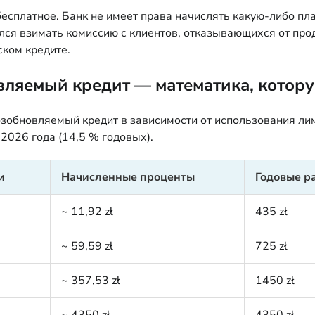
есплатное. Банк не имеет права начислять какую-либо пл
я взимать комиссию с клиентов, отказывающихся от продук
ском кредите.
овляемый кредит — математика, кото
озобновляемый кредит в зависимости от использования ли
2026 года (14,5 % годовых).
и
Начисленные проценты
Годовые р
~ 11,92 zł
435 zł
~ 59,59 zł
725 zł
~ 357,53 zł
1450 zł