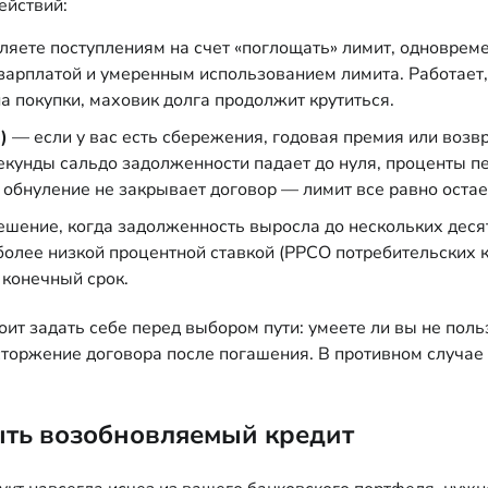
ействий:
яете поступлениям на счет «поглощать» лимит, одноврем
й зарплатой и умеренным использованием лимита. Работае
на покупки, маховик долга продолжит крутиться.
)
— если у вас есть сбережения, годовая премия или возвр
секунды сальдо задолженности падает до нуля, проценты пе
о обнуление не закрывает договор — лимит все равно оста
шение, когда задолженность выросла до нескольких десятк
более низкой процентной ставкой (РРСО потребительских к
 конечный срок.
оит задать себе перед выбором пути: умеете ли вы не поль
торжение договора после погашения. В противном случае 
ыть возобновляемый кредит