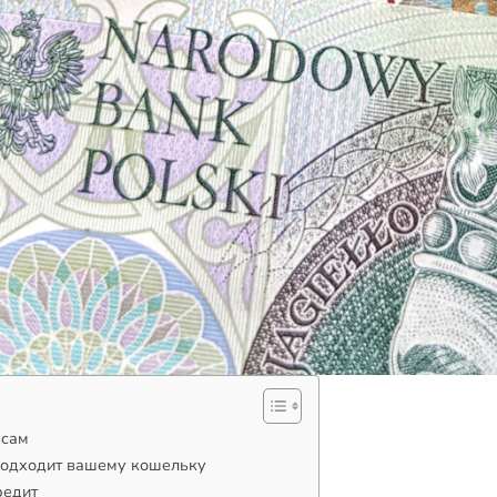
 сам
 подходит вашему кошельку
редит