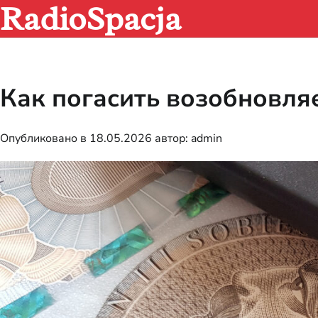
RadioSpacja
Перейти
к
содержимому
Как погасить возобновля
Опубликовано в
18.05.2026
автор:
admin