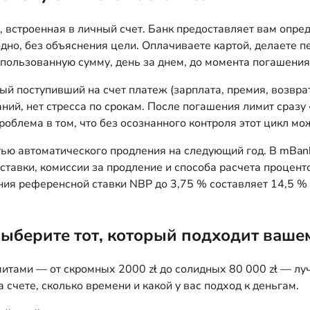
 встроенная в личный счет. Банк предоставляет вам опре
одно, без объяснения цели. Оплачиваете картой, делаете 
пользованную сумму, день за днем, до момента погашения
ый поступивший на счет платеж (зарплата, премия, возвра
ий, нет стресса по срокам. После погашения лимит сразу
роблема в том, что без осознанного контроля этот цикл мо
ю автоматического продления на следующий год. В mBank,
ставки, комиссии за продление и способа расчета процен
ния референсной ставки NBP до 3,75 % составляет 14,5 %
ыберите тот, который подходит ваше
итами — от скромных 2000 zł до солидных 80 000 zł — луч
а счете, сколько времени и какой у вас подход к деньгам.