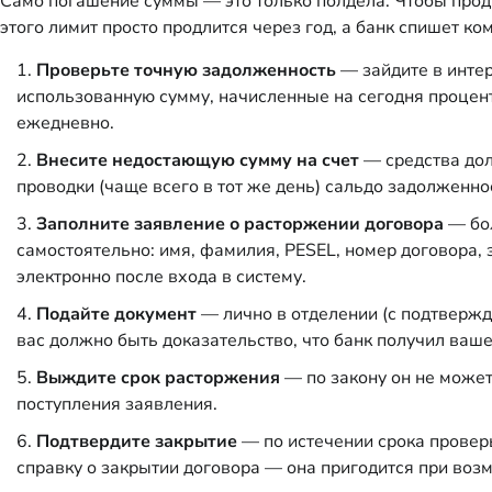
Само погашение суммы — это только полдела. Чтобы проду
этого лимит просто продлится через год, а банк спишет к
Проверьте точную задолженность
— зайдите в интер
использованную сумму, начисленные на сегодня процен
ежедневно.
Внесите недостающую сумму на счет
— средства долж
проводки (чаще всего в тот же день) сальдо задолженн
Заполните заявление о расторжении договора
— бол
самостоятельно: имя, фамилия, PESEL, номер договора, 
электронно после входа в систему.
Подайте документ
— лично в отделении (с подтвержд
вас должно быть доказательство, что банк получил ваше
Выждите срок расторжения
— по закону он не может
поступления заявления.
Подтвердите закрытие
— по истечении срока провер
справку о закрытии договора — она пригодится при во