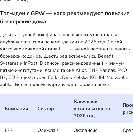
и энергетику.
Топ-идеи с GPW — кого рекомендуют польские
брокерские дома
Десять крупнейших финансовых институтов страны
опубликовали свои рекомендации на 2026 год. Самой
часто упоминаемой стала LPP — на неё поставили девять
брокерских домов. Шесть раз встречались Benefit
Systems и InPost. В список, рекомендованный минимум
пятью институтами, вошли также Alior, BNP Paribas, PKO
BP, CD Projekt, cyber_Folks, Dino Polska, KGHM, Murapol и
Żabka. Более полную картину даёт таблица ниже.
Ключевой
Про
Компания
Сектор
катализатор на
рис
2026 год
LPP
Одежда /
Экспансия
Сре