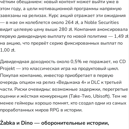
чётким обещанием: новый контент может выйти уже в
этом году, а цели мотивационной программы напрямую
завязаны на релизах. Курс акций отражает эти ожидания
— в мае он колеблется около 264 zł, а Noble Securities
видит целевую цену выше 280 zł. Компания анонсировала
первую дивидендную выплату по новой политике — 1,49 zł
на акцию, что прервёт серию фиксированных выплат по
1,00 zł.
Дивидендная доходность около 0,5% не поражает, но CD
Projekt — это классическая игра на продуктовый цикл.
Покупая компанию, инвестор приобретает в первую
очередь опцион на релиз «Ведьмака 4» и DLC к третьей
части. Риски очевидны: возможные задержки, перегретые
оценки и жёсткая конкуренция (Take-Two, Ubisoft). Тем не
менее геймеры хорошо помнят, кто создал одни из самых
проработанных миров RPG в истории.
Żabka и Dino — оборонительные истории,