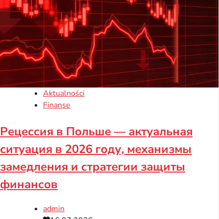
Aktualności
Finanse
Рецессия в Польше — актуальная
ситуация в 2026 году, механизмы
замедления и стратегии защиты
финансов
admin