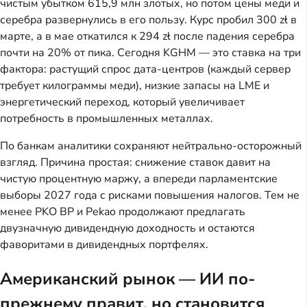
чистым убытком 615,9 млн злотых, но потом цены меди и
серебра развернулись в его пользу. Курс пробил 300 zł в
марте, а в мае откатился к 294 zł после падения серебра
почти на 20% от пика. Сегодня KGHM — это ставка на три
фактора: растущий спрос дата-центров (каждый сервер
требует килограммы меди), низкие запасы на LME и
энергетический переход, который увеличивает
потребность в промышленных металлах.
По банкам аналитики сохраняют нейтрально-осторожный
взгляд. Причина простая: снижение ставок давит на
чистую процентную маржу, а впереди парламентские
выборы 2027 года с рисками повышения налогов. Тем не
менее PKO BP и Pekao продолжают предлагать
двузначную дивидендную доходность и остаются
фаворитами в дивидендных портфелях.
Американский рынок — ИИ по-
прежнему правит, но становится