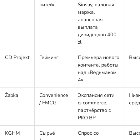
ритейл
Sinsay, валовая
маржа,
авансовая
выплата
дивидендов 400
zł
CD Projekt
Гейминг
Премьера нового
Выс
контента, работы
над «Ведьмаком
4»
Żabka
Convenience
Экспансия сети,
Низ
/ FMCG
q-commerce,
сре
партнёрство с
PKO BP
KGHM
Сырьё
Спрос со
Выс