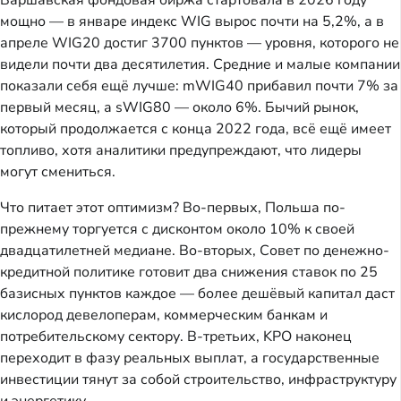
Варшавская фондовая биржа стартовала в 2026 году
мощно — в январе индекс WIG вырос почти на 5,2%, а в
апреле WIG20 достиг 3700 пунктов — уровня, которого не
видели почти два десятилетия. Средние и малые компании
показали себя ещё лучше: mWIG40 прибавил почти 7% за
первый месяц, а sWIG80 — около 6%. Бычий рынок,
который продолжается с конца 2022 года, всё ещё имеет
топливо, хотя аналитики предупреждают, что лидеры
могут смениться.
Что питает этот оптимизм? Во-первых, Польша по-
прежнему торгуется с дисконтом около 10% к своей
двадцатилетней медиане. Во-вторых, Совет по денежно-
кредитной политике готовит два снижения ставок по 25
базисных пунктов каждое — более дешёвый капитал даст
кислород девелоперам, коммерческим банкам и
потребительскому сектору. В-третьих, KPO наконец
переходит в фазу реальных выплат, а государственные
инвестиции тянут за собой строительство, инфраструктуру