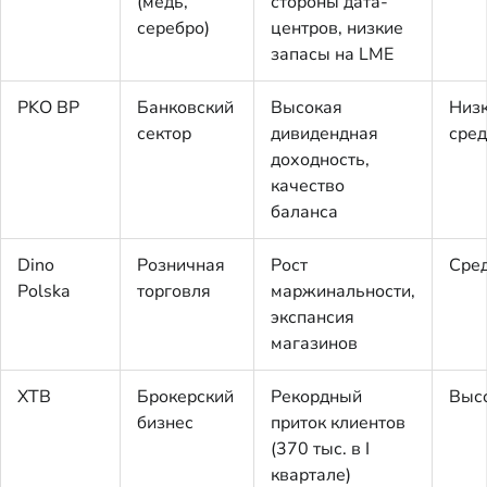
(медь,
стороны дата-
серебро)
центров, низкие
запасы на LME
PKO BP
Банковский
Высокая
Низ
сектор
дивидендная
сре
доходность,
качество
баланса
Dino
Розничная
Рост
Сре
Polska
торговля
маржинальности,
экспансия
магазинов
XTB
Брокерский
Рекордный
Выс
бизнес
приток клиентов
(370 тыс. в I
квартале)