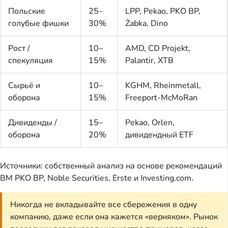
Польские
25–
LPP, Pekao, PKO BP,
голубые фишки
30%
Żabka, Dino
Рост /
10–
AMD, CD Projekt,
спекуляция
15%
Palantir, XTB
Сырьё и
10–
KGHM, Rheinmetall,
оборона
15%
Freeport-McMoRan
Дивиденды /
15–
Pekao, Orlen,
оборона
20%
дивидендный ETF
Источники: собственный анализ на основе рекомендаций
BM PKO BP, Noble Securities, Erste и Investing.com.
Никогда не вкладывайте все сбережения в одну
компанию, даже если она кажется «верняком». Рынок