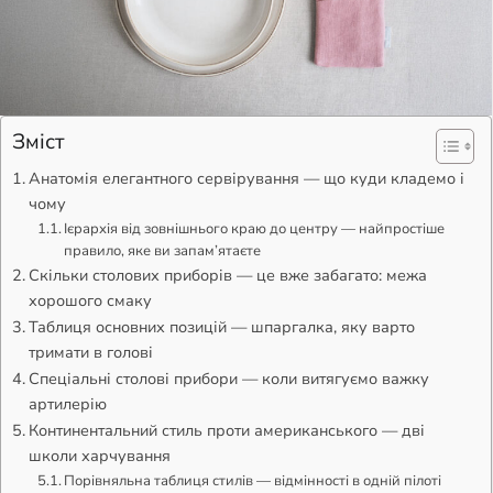
Зміст
Анатомія елегантного сервірування — що куди кладемо і
чому
Ієрархія від зовнішнього краю до центру — найпростіше
правило, яке ви запам’ятаєте
Скільки столових приборів — це вже забагато: межа
хорошого смаку
Таблиця основних позицій — шпаргалка, яку варто
тримати в голові
Спеціальні столові прибори — коли витягуємо важку
артилерію
Континентальний стиль проти американського — дві
школи харчування
Порівняльна таблиця стилів — відмінності в одній пілоті