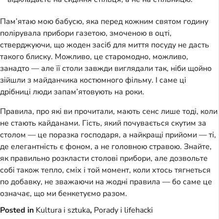
Пам’ятаю мою бабусю, яка перед кожним святом годину
полірувала прибори газетою, змоченою в оцті,
стверджуючи, що жоден засіб для миття посуду не дасть
такого блиску. Можливо, це старомодно, можливо,
занадто — але її столи завжди виглядали так, ніби щойно
зійшли з майданчика костюмного фільму. І саме ці
дрібниці люди запам’ятовують на роки.
Правила, про які ви прочитали, мають сенс лише тоді, коли
не стають кайданами. Гість, який почувається скутим за
столом — це поразка господаря, а найкращі прийоми — ті,
де елегантність є фоном, а не головною стравою. Знайте,
як правильно розкласти столові прибори, але дозвольте
собі також тепло, сміх і той момент, коли хтось тягнеться
по добавку, не зважаючи на жодні правила — бо саме це
означає, що ми бенкетуємо разом.
Posted in
Kultura i sztuka
,
Porady i lifehacki