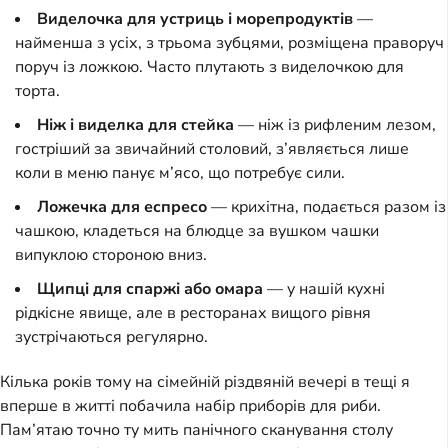
Виделочка для устриць і морепродуктів
—
найменша з усіх, з трьома зубцями, розміщена праворуч
поруч із ложкою. Часто плутають з виделочкою для
торта.
Ніж і виделка для стейка
— ніж із рифленим лезом,
гостріший за звичайний столовий, з’являється лише
коли в меню панує м’ясо, що потребує сили.
Ложечка для еспресо
— крихітна, подається разом із
чашкою, кладеться на блюдце за вушком чашки
випуклою стороною вниз.
Щипці для спаржі або омара
— у нашій кухні
рідкісне явище, але в ресторанах вищого рівня
зустрічаються регулярно.
Кілька років тому на сімейній різдвяній вечері в тещі я
вперше в житті побачила набір приборів для риби.
Пам’ятаю точно ту мить панічного сканування столу