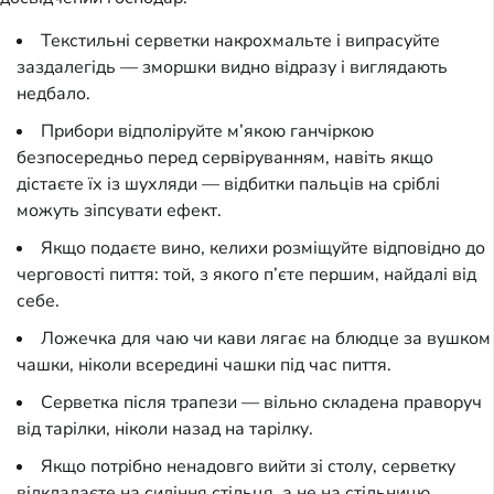
Текстильні серветки накрохмальте і випрасуйте
заздалегідь — зморшки видно відразу і виглядають
недбало.
Прибори відполіруйте м’якою ганчіркою
безпосередньо перед сервіруванням, навіть якщо
дістаєте їх із шухляди — відбитки пальців на сріблі
можуть зіпсувати ефект.
Якщо подаєте вино, келихи розміщуйте відповідно до
черговості пиття: той, з якого п’єте першим, найдалі від
себе.
Ложечка для чаю чи кави лягає на блюдце за вушком
чашки, ніколи всередині чашки під час пиття.
Серветка після трапези — вільно складена праворуч
від тарілки, ніколи назад на тарілку.
Якщо потрібно ненадовго вийти зі столу, серветку
відкладаєте на сидіння стільця, а не на стільницю.