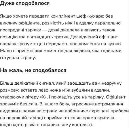
Дуже сподобалося
Якщо хочете передати комплімент шеф-кухарю без
виклику офіціанта, розмістіть ніж і виделку паралельно
посередині тарілки — деякі джерела вказують також
позицію «за п’ятнадцять третя». Досвідчений офіціант
відразу зрозуміє це і передасть повідомлення на кухню.
Мало є приємніших моментів для людини, яка годинами
готувала страву.
На жаль, не сподобалося
Більш делікатний сигнал, який заощадить вам незручну
розмову: вставте лезо ножа між зубцями виделки,
утворюючи літеру «X», і покладіть усе на тарілку. Офіціант
зрозуміє без слів. З іншого боку, агресивне встромляння
виделки в залишки страви чи войовниче схрещені прибори
на порожній тарілці сприймаються як пряма критика —
іноді надто різка в товариському контексті.