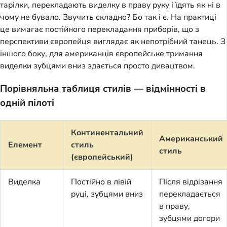
тарілки, перекладають виделку в праву руку і їдять як ні в
чому не бувало. Звучить складно? Бо так і є. На практиці
це вимагає постійного перекладання приборів, що з
перспективи європейця виглядає як непотрібний танець. З
іншого боку, для американців європейське тримання
виделки зубцями вниз здається просто дивацтвом.
Порівняльна таблиця стилів — відмінності в
одній пілоті
Континентальний
Американський
Елемент
стиль
стиль
(європейський)
Виделка
Постійно в лівій
Після відрізання
руці, зубцями вниз
перекладається
в праву,
зубцями догори