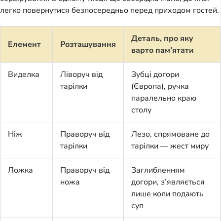
легко повернутися безпосередньо перед приходом гостей.
Деталь, про яку
Елемент
Розташування
варто пам’ятати
Виделка
Ліворуч від
Зубці догори
тарілки
(Європа), ручка
паралельно краю
столу
Ніж
Праворуч від
Лезо, спрямоване до
тарілки
тарілки — жест миру
Ложка
Праворуч від
Заглибленням
ножа
догори, з’являється
лише коли подають
суп