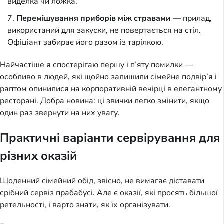
виделка чи ложка.
Перемішування приборів між стравами
— прилад,
використаний для закуски, не повертається на стіл.
Офіціант забирає його разом із тарілкою.
Найчастіше я спостерігаю першу і п’яту помилки —
особливо в людей, які щойно залишили сімейне подвір’я і
раптом опинилися на корпоративній вечірці в елегантному
ресторані. Добра новина: ці звички легко змінити, якщо
один раз звернути на них увагу.
Практичні варіанти сервірування для
різних оказій
Щоденний сімейний обід, звісно, не вимагає діставати
срібний сервіз прабабусі. Але є оказії, які просять більшої
ретельності, і варто знати, як їх організувати.