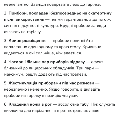
неелегантно. Завжди повертайте лезо до тарілки.
Прибори, покладені безпосередньо на скатертину
після використання
— плями гарантовані, а до того ж
сигнал відсутності культури. Брудні прибори завжди
лягають на тарілку.
Криве розміщення
— прибори повинні йти
паралельно один одному та краю столу. Кривизни
кидаються в очі сильніше, ніж здається.
Чотири і більше пар приборів відразу
— ефект
близький до лицарських обладунків. Три пари —
максимум, решту додають під час трапези.
Жестикуляція приборами під час розмови
—
небезпечно і нечемно. Якщо говорите, відкладіть
прибори на тарілку в позицію «пауза».
Кладення ножа в рот
— абсолютне табу. Ніж служить
виключно для нарізання, а в рот потрапляє лише