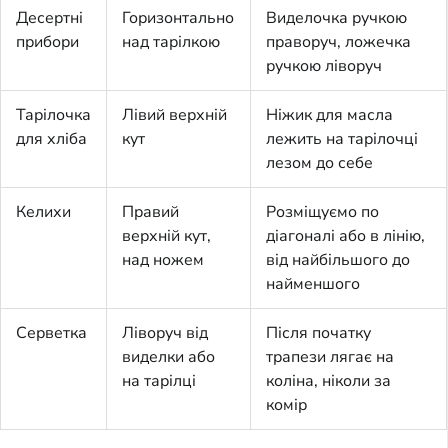
Десертні
Горизонтально
Виделочка ручкою
прибори
над тарілкою
праворуч, ложечка
ручкою ліворуч
Тарілочка
Лівий верхній
Ніжик для масла
для хліба
кут
лежить на тарілочці
лезом до себе
Келихи
Правий
Розміщуємо по
верхній кут,
діагоналі або в лінію,
над ножем
від найбільшого до
найменшого
Серветка
Ліворуч від
Після початку
виделки або
трапези лягає на
на тарілці
коліна, ніколи за
комір