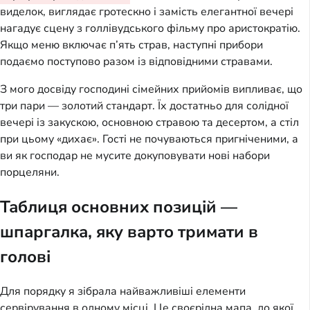
виделок, виглядає гротескно і замість елегантної вечері
нагадує сцену з голлівудського фільму про аристократію.
Якщо меню включає п’ять страв, наступні прибори
подаємо поступово разом із відповідними стравами.
З мого досвіду господині сімейних прийомів випливає, що
три пари — золотий стандарт. Їх достатньо для солідної
вечері із закускою, основною стравою та десертом, а стіл
при цьому «дихає». Гості не почуваються пригніченими, а
ви як господар не мусите докуповувати нові набори
порцеляни.
Таблиця основних позицій —
шпаргалка, яку варто тримати в
голові
Для порядку я зібрала найважливіші елементи
сервірування в одному місці. Це своєрідна мапа, до якої