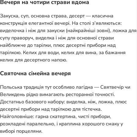
Вечеря на чотири страви вдома
Закуска, суп, основна страва, десерт — класична
конструкція елегантної вечері. На столі з’являються:
виделочка і ніж для закуски (найкрайніші зовні), ложка для
супу праворуч, виделка і ніж для основної страви
найближче до тарілки, плюс десертні прибори над
тарілкою. Келих для води, келих для вина, за бажання
келих для десертного напою.
Святочна сімейна вечеря
Польська традиція тут особливо лагідна — Святвечір чи
Великдень рідко вимагають ресторанної точності.
Достатньо базового набору: виделка, ніж, ложка, плюс
десертні прибори над тарілкою для тістечка.
Найголовніше: гарна скатертина, чисті прибори,
розкладені паралельно, і краплина хорошого смаку у
виборі порцеляни.