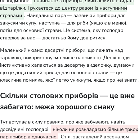
безвідмовне:
починаєте з прибора, який лежить найдалі
від тарілки, і рухаєтеся до центру разом із наступними
стравами
. Найдальша пара — зазвичай прибори для
закуски чи супу, наступна — для риби (якщо є в меню),
потім для основної страви. Це система, яку господар
створює за вас — достатньо йому довіритися.
Маленький нюанс: десертні прибори, що лежать над
тарілкою, використовуємо лише наприкінці. Деякі люди
інстинктивно хапаються за десертну виделочку, думаючи,
що це додатковий прилад для основної страви — це
класична помилка, якої легко уникнути, якщо про неї знати.
Скільки столових приборів — це вже
забагато: межа хорошого смаку
Тут вступає в силу правило, про яке забувають навіть
досвідчені господарі:
ніколи не розкладаємо більше трьох
пар приборів одночасно
. Стіл, заставлений арсеналом