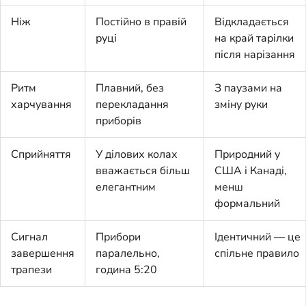
Ніж
Постійно в правій
Відкладається
руці
на край тарілки
після нарізання
Ритм
Плавний, без
З паузами на
харчування
перекладання
зміну руки
приборів
Сприйняття
У ділових колах
Природний у
вважається більш
США і Канаді,
елегантним
менш
формальний
Сигнал
Прибори
Ідентичний — це
завершення
паралельно,
спільне правило
трапези
година 5:20