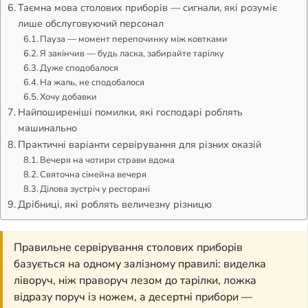
Таємна мова столових приборів — сигнали, які розуміє
лише обслуговуючий персонал
Пауза — момент перепочинку між ковтками
Я закінчив — будь ласка, забирайте тарілку
Дуже сподобалося
На жаль, не сподобалося
Хочу добавки
Найпоширеніші помилки, які господарі роблять
машинально
Практичні варіанти сервірування для різних оказій
Вечеря на чотири страви вдома
Святочна сімейна вечеря
Ділова зустріч у ресторані
Дрібниці, які роблять величезну різницю
Правильне сервірування столових приборів
базується на одному залізному правилі: виделка
ліворуч, ніж праворуч лезом до тарілки, ложка
відразу поруч із ножем, а десертні прибори —