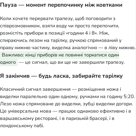
Пауза — момент перепочинку між ковтками
Коли хочете перервати трапезу, щоб поговорити з
співрозмовником, взяти воду чи просто перепочити,
розмістіть прибори в позиції «години 4 і 8». Ніж,
спираючись лезом на тарілку, ручкою спрямований у
праву нижню частину, виделка аналогічно — в ліву нижню.
Важливо: кінці приборів не повинні торкатися один
одного
— це сигнал, що ви ще не завершили трапезу.
Я закінчив — будь ласка, забирайте тарілку
Класичний сигнал завершення — розміщення ножа і
виделки паралельно один одному, ручками на годину 5:20.
Лезо ножа спрямоване до виделки, зубці виделки догори.
Це універсальна мова — працює однаково ефективно і в
варшавському ресторані, і в паризькій брасері, і в
лондонському пабі.