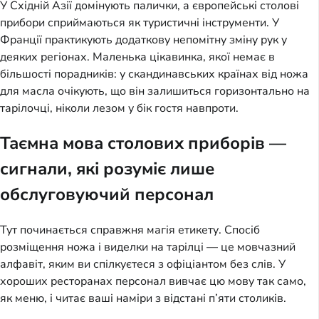
У Східній Азії домінують палички, а європейські столові
прибори сприймаються як туристичні інструменти. У
Франції практикують додаткову непомітну зміну рук у
деяких регіонах. Маленька цікавинка, якої немає в
більшості порадників: у скандинавських країнах від ножа
для масла очікують, що він залишиться горизонтально на
тарілочці, ніколи лезом у бік гостя навпроти.
Таємна мова столових приборів —
сигнали, які розуміє лише
обслуговуючий персонал
Тут починається справжня магія етикету. Спосіб
розміщення ножа і виделки на тарілці — це мовчазний
алфавіт, яким ви спілкуєтеся з офіціантом без слів. У
хороших ресторанах персонал вивчає цю мову так само,
як меню, і читає ваші наміри з відстані п’яти столиків.