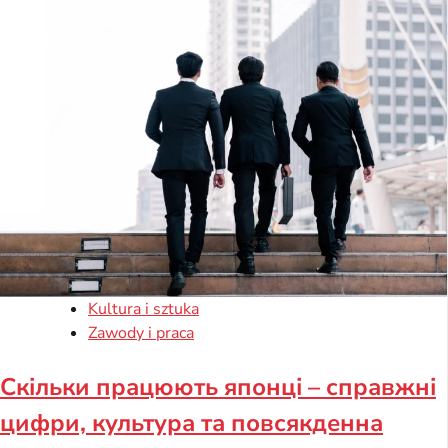
Kultura i sztuka
Zawody i praca
Скільки працюють японці – справжні
цифри, культура та повсякденна