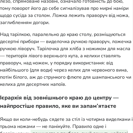
лезо, спрямоване назовні, означало готовність до бою,
тому поворот його до себе сигналізував про мирні наміри
щодо сусіда за столом. Ложка лежить праворуч від ножа,
заглибленням догори.
Над тарілкою, паралельно до краю столу, розміщуються
десертні прибори — виделочка ручкою праворуч, ложечка
ручкою ліворуч. Тарілочка для хліба з ножиком для масла
— територія лівого верхнього кута, а келихи ставлять
праворуч, над ножем, у порядку використання: від
найбільшого (для води) через келих для червоного вина,
потім білого, аж до стрункого флюте для шампанського чи
келиха для десертних напоїв.
Ієрархія від зовнішнього краю до центру —
найпростіше правило, яке ви запам’ятаєте
Якщо ви коли-небудь сядете за стіл із чотирма виделками і
трьома ножами — не панікуйте. Правило одне і