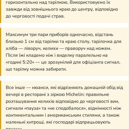
горизонтально над тарілкою. Використовуємо їх
завжди від зовнішнього краю до центру, відповідно
до черговості подачі страв.
Максимум три пари приборів одночасно, відстань
близько 1 см від тарілки та краю столу, тарілочка для
хліба — ліворуч, келихи — праворуч над ножем.
Після їжі кладемо ніж і виделку паралельно на
«годині 5:20» — це зрозумілий для офіціанта сигнал,
що тарілку можна забирати.
Все інше — нюанси, які відрізняють домашній обід від
вечері в ресторані з зіркою Michelin: правильне
розташування келихів відповідно до черговості вин,
сигнали «пауза» та «не сподобалося», відмінності між
континентальним і американським стилями, а також
маленькі хитрощі, які господарі відпрацьовують