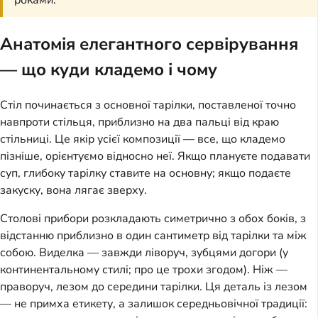
роками.
Анатомія елегантного сервірування
— що куди кладемо і чому
Стіл починається з основної тарілки, поставленої точно
навпроти стільця, приблизно на два пальці від краю
стільниці. Це якір усієї композиції — все, що кладемо
пізніше, орієнтуємо відносно неї. Якщо плануєте подавати
суп, глибоку тарілку ставите на основну; якщо подаєте
закуску, вона лягає зверху.
Столові прибори розкладають симетрично з обох боків, з
відстанню приблизно в один сантиметр від тарілки та між
собою. Виделка — завжди ліворуч, зубцями догори (у
континентальному стилі; про це трохи згодом). Ніж —
праворуч, лезом до середини тарілки. Ця деталь із лезом
— не примха етикету, а залишок середньовічної традиції: