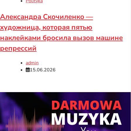
Polityka
Александра Скочиленко —
художница, которая пятью
наклейками бросила вызов машине
репрессий
admin
15.06.2026