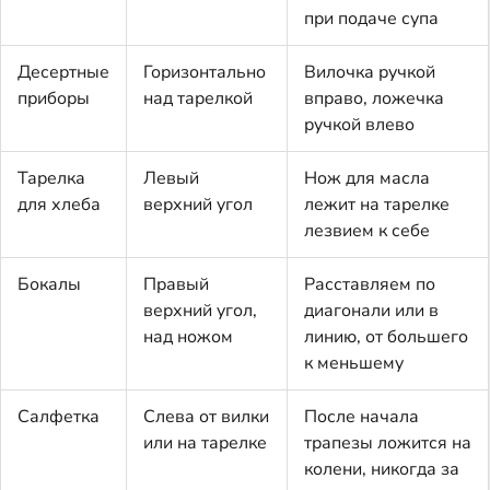
при подаче супа
Десертные
Горизонтально
Вилочка ручкой
приборы
над тарелкой
вправо, ложечка
ручкой влево
Тарелка
Левый
Нож для масла
для хлеба
верхний угол
лежит на тарелке
лезвием к себе
Бокалы
Правый
Расставляем по
верхний угол,
диагонали или в
над ножом
линию, от большего
к меньшему
Салфетка
Слева от вилки
После начала
или на тарелке
трапезы ложится на
колени, никогда за