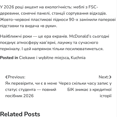
У 2026 році акцент на екологічність: меблі з FSC-
деревини, сонячні панелі, станції сортування відходів.
Жовто-червоні пластикові підноси 90-х замінили паперові
підставки та видача «в руки».
Найближчі роки — це ера екранів. McDonald’s сьогодні
поєднує атмосферу кав’ярні, лаунжу та сучасного
терміналу. І цей напрямок тільки посилюватиметься.
Posted in
Ciekawe i wybitne miejsca
,
Kuchnia
Post
Previous:
Next:
Як перевірити, чи є в мене
Через скільки часу запис у
navigation
статус студента — повний
БІК зникає з кредитної
посібник 2026
історії
Related Posts