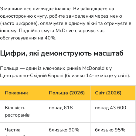
З машини все виглядає інакше. Ви заїжджаєте на
односторонню смугу, робите замовлення через меню
(часто цифрове), оплачуєте в одному вікні та отримуєте в
іншому. Подвійна смуга McDrive скорочує час
обслуговування на 40%.
Цифри, які демонструють масштаб
Польща — один із ключових ринків McDonald’s у
Центрально-Східній Європі (близько 14-те місце у світі).
Показник
Польща (2026)
Світ (2026)
Кількість
понад 618
понад 43 600
ресторанів
Частка
близько 90%
близько 95%