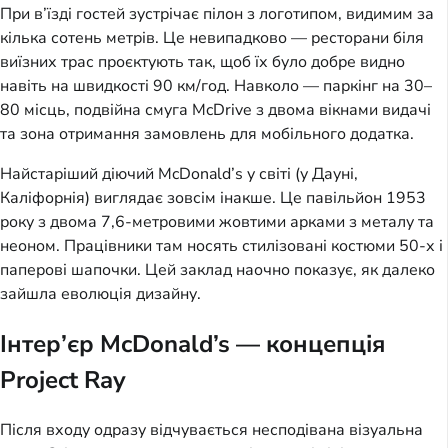
При в’їзді гостей зустрічає пілон з логотипом, видимим за
кілька сотень метрів. Це невипадково — ресторани біля
виїзних трас проєктують так, щоб їх було добре видно
навіть на швидкості 90 км/год. Навколо — паркінг на 30–
80 місць, подвійна смуга McDrive з двома вікнами видачі
та зона отримання замовлень для мобільного додатка.
Найстаріший діючий McDonald’s у світі (у Дауні,
Каліфорнія) виглядає зовсім інакше. Це павільйон 1953
року з двома 7,6-метровими жовтими арками з металу та
неоном. Працівники там носять стилізовані костюми 50-х і
паперові шапочки. Цей заклад наочно показує, як далеко
зайшла еволюція дизайну.
Інтер’єр McDonald’s — концепція
Project Ray
Після входу одразу відчувається несподівана візуальна