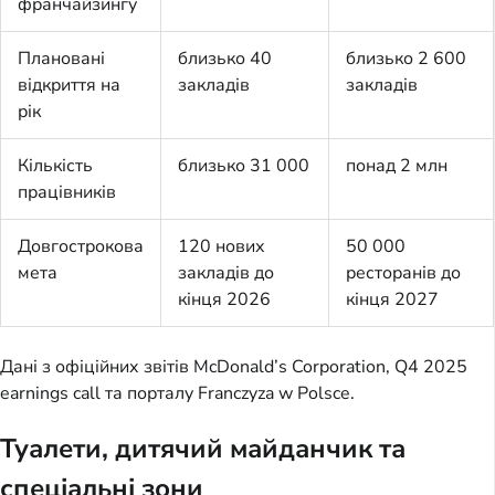
франчайзингу
Плановані
близько 40
близько 2 600
відкриття на
закладів
закладів
рік
Кількість
близько 31 000
понад 2 млн
працівників
Довгострокова
120 нових
50 000
мета
закладів до
ресторанів до
кінця 2026
кінця 2027
Дані з офіційних звітів McDonald’s Corporation, Q4 2025
earnings call та порталу Franczyza w Polsce.
Туалети, дитячий майданчик та
спеціальні зони