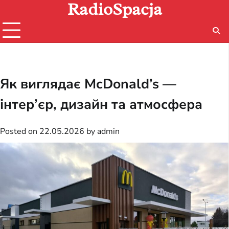
RadioSpacja
Skip
to
content
Як виглядає McDonald’s —
інтер’єр, дизайн та атмосфера
Posted on
22.05.2026
by
admin