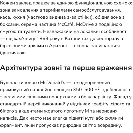
Кожен заклад працює за єдиною функціональною схемою:
зона замовлення з терміналами самообслуговування,
каса, кухня (частково видима з-за стійки), обідня зона з
боксами, окрема частина McCafé, McDrive з подвійною
смугою та туалети. Незважаючи на локальні особливості
— від кам’яниці 1869 року в Катовицях до ресторану з
бірюзовими арками в Аризоні — основа залишається
ідентичною.
Архітектура зовні та перше враження
Будівля типового McDonald’s — це однорівневий
прямокутний павільйон площею 350–500 м², здебільшого
з великими скляними поверхнями з боку паркінгу. Фасад у
стандартній версії виконаний у відтінках графіту, сірого та
білого з акцентами жовтого логотипу M та неонових
написів. Дах часто має злегка підняті кути або скляний
фрагмент, який пропускає природне світло всередину.