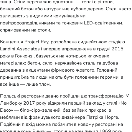
тиша. Стіни переважно однотонні — теплі сірі тони,
бежевий бетон або натуральне дубове дерево. Стелі часто
залишають з видимими комунікаціями,
повітророзподільниками та точковим LED-освітленням,
спрямованим на столи.
Концепція Project Ray, розроблена сиднейською студією
Landini Associates і вперше впроваджена в грудні 2015
року в Гонконзі, базується на чотирьох ключових
матеріалах: бетон, скло, нержавіюча сталь та дубова
деревина з акцентами фірмового жовтого. Головний
принцип: їжа та люди мають бути головними героями, а
все інше — лише тлом.
Польські ресторани давно пройшли цю трансформацію. У
Лемборку 2017 року відкрили перший заклад у стилі «No
Deco» — біло-сіро-зелений, без зайвих прикрас, з
меблями від французького дизайнера Патріка Норге.
Подібний підхід можна побачити в новому ресторані на
катовицькому Ринку — історична кам’яниця 1869 року