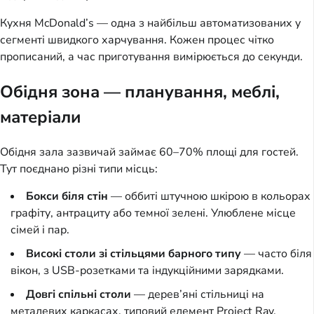
Кухня McDonald’s — одна з найбільш автоматизованих у
сегменті швидкого харчування. Кожен процес чітко
прописаний, а час приготування вимірюється до секунди.
Обідня зона — планування, меблі,
матеріали
Обідня зала зазвичай займає 60–70% площі для гостей.
Тут поєднано різні типи місць:
Бокси біля стін
— оббиті штучною шкірою в кольорах
графіту, антрациту або темної зелені. Улюблене місце
сімей і пар.
Високі столи зі стільцями барного типу
— часто біля
вікон, з USB-розетками та індукційними зарядками.
Довгі спільні столи
— дерев’яні стільниці на
металевих каркасах, типовий елемент Project Ray.