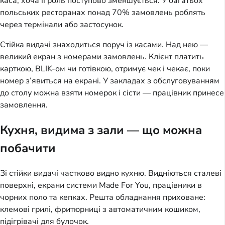
каса, хоча її роль поступово зменшується. У багатьох
польських ресторанах понад 70% замовлень роблять
через термінали або застосунок.
Стійка видачі знаходиться поруч із касами. Над нею —
великий екран з номерами замовлень. Клієнт платить
карткою, BLIK-ом чи готівкою, отримує чек і чекає, поки
номер з’явиться на екрані. У закладах з обслуговуванням
до столу можна взяти номерок і сісти — працівник принесе
замовлення.
Кухня, видима з зали — що можна
побачити
Зі стійки видачі частково видно кухню. Видніються сталеві
поверхні, екрани системи Made For You, працівники в
чорних поло та кепках. Решта обладнання приховане:
клемові грилі, фритюрниці з автоматичним кошиком,
підігрівачі для булочок.