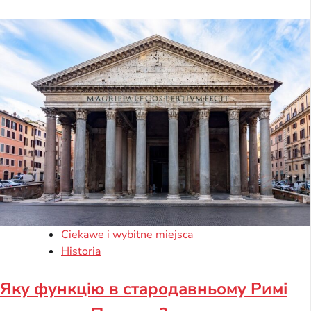
Ciekawe i wybitne miejsca
Historia
Яку функцію в стародавньому Римі