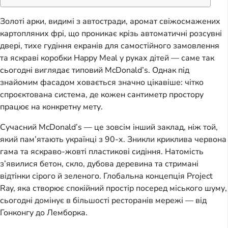
Золоті арки, видимі з автостради, аромат свіжосмажених
картопляних фрі, що проникає крізь автоматичні розсувні
двері, тихе гудіння екранів для самостійного замовлення
та яскраві коробки Happy Meal у руках дітей — саме так
сьогодні виглядає типовий McDonald’s. Однак під
знайомим фасадом ховається значно цікавіше: чітко
спроєктована система, де кожен сантиметр простору
працює на конкретну мету.
Сучасний McDonald’s — це зовсім інший заклад, ніж той,
який пам’ятають українці з 90-х. Зникли криклива червона
гама та яскраво-жовті пластикові сидіння. Натомість
з’явилися бетон, скло, дубова деревина та стримані
відтінки сірого й зеленого. Глобальна концепція Project
Ray, яка створює спокійний простір посеред міського шуму,
сьогодні домінує в більшості ресторанів мережі — від
Гонконгу до Лемборка.