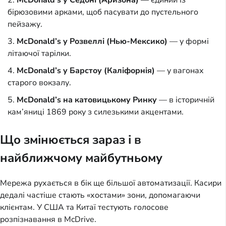
McDonald’s у Седоні (Аризона)
— єдиний із
бірюзовими арками, щоб пасувати до пустельного
пейзажу.
McDonald’s у Розвеллі (Нью-Мексико)
— у формі
літаючої тарілки.
McDonald’s у Барстоу (Каліфорнія)
— у вагонах
старого вокзалу.
McDonald’s на катовицькому Ринку
— в історичній
кам’яниці 1869 року з силезькими акцентами.
Що змінюється зараз і в
найближчому майбутньому
Мережа рухається в бік ще більшої автоматизації. Касири
дедалі частіше стають «хостами» зони, допомагаючи
клієнтам. У США та Китаї тестують голосове
розпізнавання в McDrive.