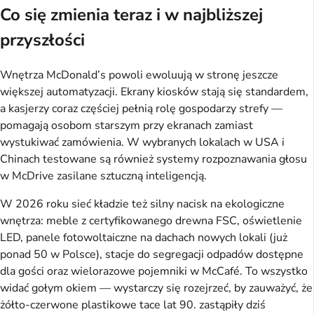
Co się zmienia teraz i w najbliższej
przyszłości
Wnętrza McDonald’s powoli ewoluują w stronę jeszcze
większej automatyzacji. Ekrany kiosków stają się standardem,
a kasjerzy coraz częściej pełnią rolę gospodarzy strefy —
pomagają osobom starszym przy ekranach zamiast
wystukiwać zamówienia. W wybranych lokalach w USA i
Chinach testowane są również systemy rozpoznawania głosu
w McDrive zasilane sztuczną inteligencją.
W 2026 roku sieć kładzie też silny nacisk na ekologiczne
wnętrza: meble z certyfikowanego drewna FSC, oświetlenie
LED, panele fotowoltaiczne na dachach nowych lokali (już
ponad 50 w Polsce), stacje do segregacji odpadów dostępne
dla gości oraz wielorazowe pojemniki w McCafé. To wszystko
widać gołym okiem — wystarczy się rozejrzeć, by zauważyć, że
żółto-czerwone plastikowe tace lat 90. zastąpiły dziś