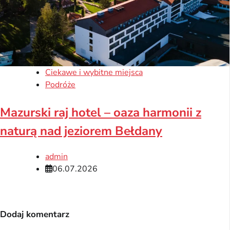
Ciekawe i wybitne miejsca
Podróże
Mazurski raj hotel – oaza harmonii z
naturą nad jeziorem Bełdany
admin
06.07.2026
Dodaj komentarz