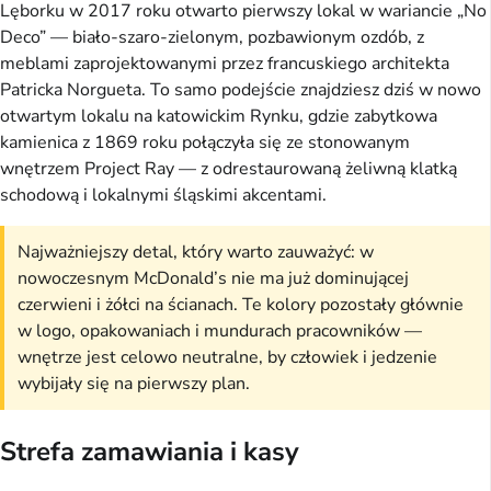
Lęborku w 2017 roku otwarto pierwszy lokal w wariancie „No
Deco” — biało-szaro-zielonym, pozbawionym ozdób, z
meblami zaprojektowanymi przez francuskiego architekta
Patricka Norgueta. To samo podejście znajdziesz dziś w nowo
otwartym lokalu na katowickim Rynku, gdzie zabytkowa
kamienica z 1869 roku połączyła się ze stonowanym
wnętrzem Project Ray — z odrestaurowaną żeliwną klatką
schodową i lokalnymi śląskimi akcentami.
Najważniejszy detal, który warto zauważyć: w
nowoczesnym McDonald’s nie ma już dominującej
czerwieni i żółci na ścianach. Te kolory pozostały głównie
w logo, opakowaniach i mundurach pracowników —
wnętrze jest celowo neutralne, by człowiek i jedzenie
wybijały się na pierwszy plan.
Strefa zamawiania i kasy