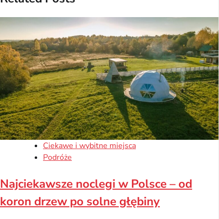
Ciekawe i wybitne miejsca
Podróże
Najciekawsze noclegi w Polsce – od
koron drzew po solne głębiny