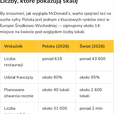
Liczby, które pokazują skalę
By zrozumieć, jak wygląda McDonald’s, warto spojrzeć też na
suche cyfry. Polska jest jednym z kluczowych rynków sieci w
Europie Środkowo-Wschodniej — zajmujemy około 14.
miejsce na świecie pod względem liczby lokali.
Wskaźnik
Polska (2026)
Świat (2026)
Liczba
ponad 618
ponad 43 600
restauracji
Udział franczyzy
około 90%
około 95%
Planowane
około 40 lokali
około 2 600
otwarcia rocznie
lokali
Liczba
około 31 000
ponad 2 mln