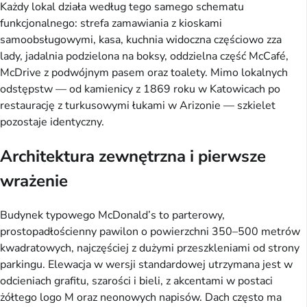
Każdy lokal działa według tego samego schematu
funkcjonalnego: strefa zamawiania z kioskami
samoobsługowymi, kasa, kuchnia widoczna częściowo zza
lady, jadalnia podzielona na boksy, oddzielna część McCafé,
McDrive z podwójnym pasem oraz toalety. Mimo lokalnych
odstępstw — od kamienicy z 1869 roku w Katowicach po
restaurację z turkusowymi łukami w Arizonie — szkielet
pozostaje identyczny.
Architektura zewnętrzna i pierwsze
wrażenie
Budynek typowego McDonald’s to parterowy,
prostopadłościenny pawilon o powierzchni 350–500 metrów
kwadratowych, najczęściej z dużymi przeszkleniami od strony
parkingu. Elewacja w wersji standardowej utrzymana jest w
odcieniach grafitu, szarości i bieli, z akcentami w postaci
żółtego logo M oraz neonowych napisów. Dach często ma