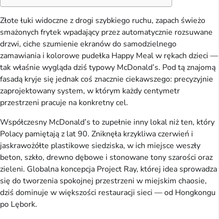
Złote łuki widoczne z drogi szybkiego ruchu, zapach świeżo
smażonych frytek wpadający przez automatycznie rozsuwane
drzwi, ciche szumienie ekranów do samodzielnego
zamawiania i kolorowe pudełka Happy Meal w rękach dzieci —
tak właśnie wygląda dziś typowy McDonald’s. Pod tą znajomą
fasadą kryje się jednak coś znacznie ciekawszego: precyzyjnie
zaprojektowany system, w którym każdy centymetr
przestrzeni pracuje na konkretny cel.
Współczesny McDonald’s to zupełnie inny lokal niż ten, który
Polacy pamiętają z lat 90. Zniknęła krzykliwa czerwień i
jaskrawożółte plastikowe siedziska, w ich miejsce weszły
beton, szkło, drewno dębowe i stonowane tony szarości oraz
zieleni. Globalna koncepcja Project Ray, której idea sprowadza
się do tworzenia spokojnej przestrzeni w miejskim chaosie,
dziś dominuje w większości restauracji sieci — od Hongkongu
po Lębork.