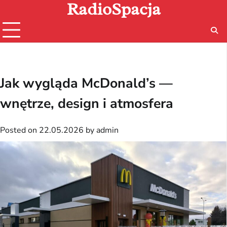
RadioSpacja
Skip
to
content
Jak wygląda McDonald’s —
wnętrze, design i atmosfera
Posted on
22.05.2026
by
admin