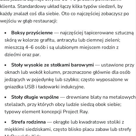
klienta. Standardowy układ łączy kilka typów siedzeń, by
każdy znalazł coś dla siebie. Oto co najczęściej zobaczysz po
wejściu w głąb restauracji:
Boksy przyścienne
— najczęściej tapicerowane sztuczną
skórą w kolorze grafitu, antracytu lub ciemnej zieleni;
mieszczą 4–6 osób i są ulubionym miejscem rodzin z
dziećmi oraz par.
Stoły wysokie ze stołkami barowymi
— ustawione przy
oknach lub wokół kolumn, przeznaczone głównie dla osób
jedzących w pojedynkę lub szybko; często wyposażone w
gniazdka USB i ładowarki indukcyjne.
Stoły długie wspólne
— drewniane blaty na metalowych
stelażach, przy których obcy ludzie siedzą obok siebie;
typowy element koncepcji Project Ray.
Strefa rodzinna
— okrągłe lub kwadratowe stoliki z
miękkimi siedziskami, często blisko placu zabaw lub strefy