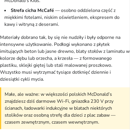
McDonald’s Kids.
Strefa cicha McCafé
— osobno oddzielona część z
miękkimi fotelami, niskim oświetleniem, ekspresem do
kawy i witryną z deserami.
Materiały dobrano tak, by się nie nudziły i były odporne na
intensywne użytkowanie. Podłogi wykonano z płytek
imitujących beton lub jasne drewno, blaty stołów z laminatu w
kolorze dębu lub orzecha, a krzesła — z formowanego
plastiku, sklejki giętej lub stali malowanej proszkowo.
Wszystko musi wytrzymać tysiące dotknięć dziennie i
dziesiątki cykli mycia.
Małe, ale ważne: w większości polskich McDonald’s
znajdziesz dziś darmowe Wi-Fi, gniazdka 230 V przy
ścianach, ładowarki indukcyjne w blatach niektórych
stolików oraz osobną strefę dla dzieci z plac zabaw —
czasem zewnętrznym, czasem wewnętrznym.