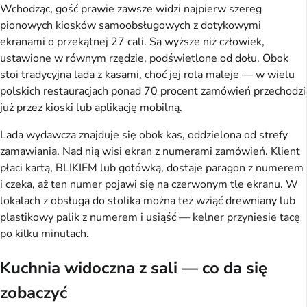
Wchodząc, gość prawie zawsze widzi najpierw szereg
pionowych kiosków samoobsługowych z dotykowymi
ekranami o przekątnej 27 cali. Są wyższe niż człowiek,
ustawione w równym rzędzie, podświetlone od dołu. Obok
stoi tradycyjna lada z kasami, choć jej rola maleje — w wielu
polskich restauracjach ponad 70 procent zamówień przechodzi
już przez kioski lub aplikację mobilną.
Lada wydawcza znajduje się obok kas, oddzielona od strefy
zamawiania. Nad nią wisi ekran z numerami zamówień. Klient
płaci kartą, BLIKIEM lub gotówką, dostaje paragon z numerem
i czeka, aż ten numer pojawi się na czerwonym tle ekranu. W
lokalach z obsługą do stolika można też wziąć drewniany lub
plastikowy palik z numerem i usiąść — kelner przyniesie tacę
po kilku minutach.
Kuchnia widoczna z sali — co da się
zobaczyć