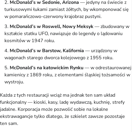
McDonald’s w Sedonie, Arizona
— jedyny na świecie z
turkusowymi łukami zamiast żółtych, by wkomponować się
w pomarańczowo-czerwony krajobraz pustyni.
McDonald’s w Roswell, Nowy Meksyk
— zbudowany w
kształcie statku UFO, nawiązuje do legendy o lądowaniu
kosmitów w 1947 roku.
McDonald’s w Barstow, Kalifornia
— urządzony w
wagonach starego dworca kolejowego z 1955 roku.
McDonald’s na katowickim Rynku
— w odrestaurowanej
kamienicy z 1869 roku, z elementami śląskiej tożsamości w
wystroju.
Każda z tych restauracji wciąż ma jednak ten sam układ
funkcjonalny — kioski, kasy, ladę wydawczą, kuchnię, strefy
jadalne. Korporacja może pozwolić sobie na lokalne
ekstrawagancje tylko dlatego, że szkielet zawsze pozostaje
ten sam.