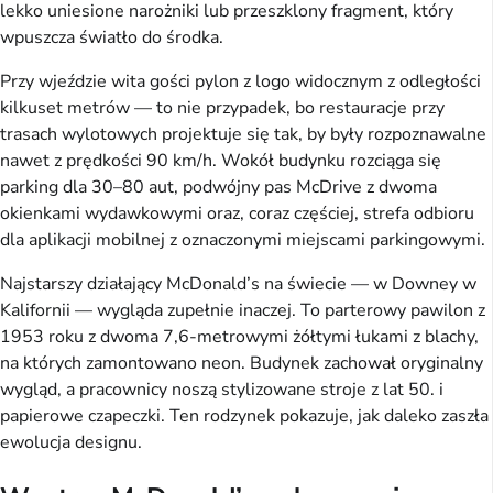
lekko uniesione narożniki lub przeszklony fragment, który
wpuszcza światło do środka.
Przy wjeździe wita gości pylon z logo widocznym z odległości
kilkuset metrów — to nie przypadek, bo restauracje przy
trasach wylotowych projektuje się tak, by były rozpoznawalne
nawet z prędkości 90 km/h. Wokół budynku rozciąga się
parking dla 30–80 aut, podwójny pas McDrive z dwoma
okienkami wydawkowymi oraz, coraz częściej, strefa odbioru
dla aplikacji mobilnej z oznaczonymi miejscami parkingowymi.
Najstarszy działający McDonald’s na świecie — w Downey w
Kalifornii — wygląda zupełnie inaczej. To parterowy pawilon z
1953 roku z dwoma 7,6-metrowymi żółtymi łukami z blachy,
na których zamontowano neon. Budynek zachował oryginalny
wygląd, a pracownicy noszą stylizowane stroje z lat 50. i
papierowe czapeczki. Ten rodzynek pokazuje, jak daleko zaszła
ewolucja designu.