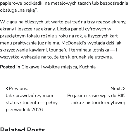
papierowe podkładki na metalowych tacach lub bezpośrednia
obsługa „na rękę”.
W ciągu najbliższych lat warto patrzeć na trzy rzeczy: ekrany,
ekrany i jeszcze raz ekrany. Liczba paneli cyfrowych w
przeciętnym lokalu rośnie z roku na rok, a fizycznych kart
menu praktycznie już nie ma. McDonald’s wygląda dziś jak
skrzyżowanie kawiarni, lounge’u i terminala lotniska — i
wszystko wskazuje na to, że ten kierunek się utrzyma.
Posted in
Ciekawe i wybitne miejsca
,
Kuchnia
Nawigacja
Previous:
Next:
Jak sprawdzić czy mam
Po jakim czasie wpis do BIK
wpisu
status studenta — pełny
znika z historii kredytowej
przewodnik 2026
Related Posts