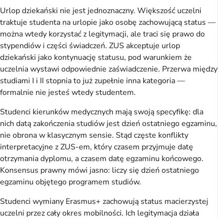
Urlop dziekański nie jest jednoznaczny. Większość uczelni
traktuje studenta na urlopie jako osobę zachowującą status —
można wtedy korzystać z legitymacji, ale traci się prawo do
stypendiów i części świadczeń. ZUS akceptuje urlop
dziekański jako kontynuację statusu, pod warunkiem że
uczelnia wystawi odpowiednie zaświadczenie. Przerwa między
studiami I i II stopnia to już zupełnie inna kategoria —
formalnie nie jesteś wtedy studentem.
Studenci kierunków medycznych mają swoją specyfikę: dla
nich datą zakończenia studiów jest dzień ostatniego egzaminu,
nie obrona w klasycznym sensie. Stąd częste konflikty
interpretacyjne z ZUS-em, który czasem przyjmuje datę
otrzymania dyplomu, a czasem datę egzaminu końcowego.
Konsensus prawny mówi jasno: liczy się dzień ostatniego
egzaminu objętego programem studiów.
Studenci wymiany Erasmus+ zachowują status macierzystej
uczelni przez cały okres mobilności. Ich legitymacja działa