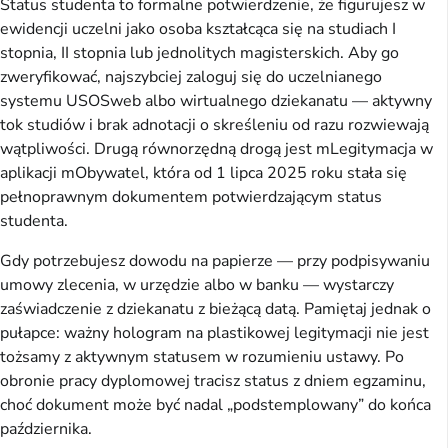
Status studenta to formalne potwierdzenie, że figurujesz w
ewidencji uczelni jako osoba kształcąca się na studiach I
stopnia, II stopnia lub jednolitych magisterskich. Aby go
zweryfikować, najszybciej zaloguj się do uczelnianego
systemu USOSweb albo wirtualnego dziekanatu — aktywny
tok studiów i brak adnotacji o skreśleniu od razu rozwiewają
wątpliwości. Drugą równorzędną drogą jest mLegitymacja w
aplikacji mObywatel, która od 1 lipca 2025 roku stała się
pełnoprawnym dokumentem potwierdzającym status
studenta.
Gdy potrzebujesz dowodu na papierze — przy podpisywaniu
umowy zlecenia, w urzędzie albo w banku — wystarczy
zaświadczenie z dziekanatu z bieżącą datą. Pamiętaj jednak o
pułapce: ważny hologram na plastikowej legitymacji nie jest
tożsamy z aktywnym statusem w rozumieniu ustawy. Po
obronie pracy dyplomowej tracisz status z dniem egzaminu,
choć dokument może być nadal „podstemplowany” do końca
października.