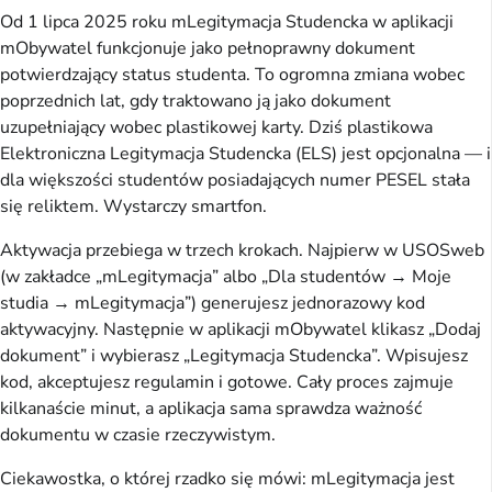
Od 1 lipca 2025 roku mLegitymacja Studencka w aplikacji
mObywatel funkcjonuje jako pełnoprawny dokument
potwierdzający status studenta. To ogromna zmiana wobec
poprzednich lat, gdy traktowano ją jako dokument
uzupełniający wobec plastikowej karty. Dziś plastikowa
Elektroniczna Legitymacja Studencka (ELS) jest opcjonalna — i
dla większości studentów posiadających numer PESEL stała
się reliktem. Wystarczy smartfon.
Aktywacja przebiega w trzech krokach. Najpierw w USOSweb
(w zakładce „mLegitymacja” albo „Dla studentów → Moje
studia → mLegitymacja”) generujesz jednorazowy kod
aktywacyjny. Następnie w aplikacji mObywatel klikasz „Dodaj
dokument” i wybierasz „Legitymacja Studencka”. Wpisujesz
kod, akceptujesz regulamin i gotowe. Cały proces zajmuje
kilkanaście minut, a aplikacja sama sprawdza ważność
dokumentu w czasie rzeczywistym.
Ciekawostka, o której rzadko się mówi: mLegitymacja jest