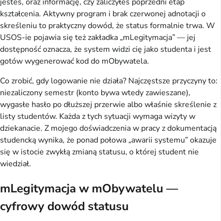
jesteś, oraz informację, czy zaliczyłeś poprzedni etap
kształcenia. Aktywny program i brak czerwonej adnotacji o
skreśleniu to praktyczny dowód, że status formalnie trwa. W
USOS-ie pojawia się też zakładka „mLegitymacja” — jej
dostępność oznacza, że system widzi cię jako studenta i jest
gotów wygenerować kod do mObywatela.
Co zrobić, gdy logowanie nie działa? Najczęstsze przyczyny to:
niezaliczony semestr (konto bywa wtedy zawieszane),
wygasłe hasło po dłuższej przerwie albo właśnie skreślenie z
listy studentów. Każda z tych sytuacji wymaga wizyty w
dziekanacie. Z mojego doświadczenia w pracy z dokumentacją
studencką wynika, że ponad połowa „awarii systemu” okazuje
się w istocie zwykłą zmianą statusu, o której student nie
wiedział.
mLegitymacja w mObywatelu —
cyfrowy dowód statusu