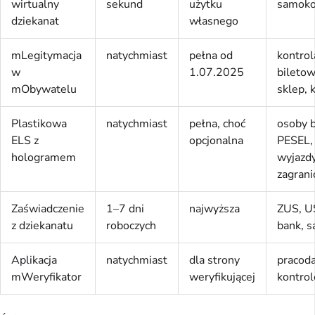
wirtualny
sekund
użytku
samoko
dziekanat
własnego
mLegitymacja
natychmiast
pełna od
kontrol
w
1.07.2025
biletow
mObywatelu
sklep, 
Plastikowa
natychmiast
pełna, choć
osoby 
ELS z
opcjonalna
PESEL,
hologramem
wyjazd
zagrani
Zaświadczenie
1–7 dni
najwyższa
ZUS, U
z dziekanatu
roboczych
bank, s
Aplikacja
natychmiast
dla strony
pracod
mWeryfikator
weryfikującej
kontrol