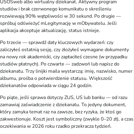
USOSweb albo wirtualny dziekanat. Aktywny program
studiów i brak czerwonego komunikatu o skreśleniu
rozwiewają 90% wątpliwości w 30 sekund. Po drugie —
spróbuj odświeżyć mLegitymację w mObywatelu. Jeśli
aplikacja akceptuje aktualizację, status istnieje.
Po trzecie — sprawdź daty kluczowych wydarzeń: czy
zaliczyłeś ostatnią sesję, czy złożyłeś wymagane dokumenty
na nowy rok akademicki, czy zapłaciłeś czesne (w przypadku
studiów płatnych). Po czwarte — zadzwoń lub napisz do
dziekanatu. Trzy linijki maila wystarczą: imię, nazwisko, numer
albumu, prośba o potwierdzenie statusu. Większość
dziekanatów odpowiada w ciągu 24 godzin.
Po piąte, jeśli sprawa dotyczy ZUS, US lub banku — od razu
zamawiaj zaświadczenie z dziekanatu. To jedyny dokument,
który zamyka temat raz na zawsze, bez ryzyka, że ktoś go
zakwestionuje. Koszt jest symboliczny (zwykle 0–20 zł), a czas
oczekiwania w 2026 roku rzadko przekracza tydzień.