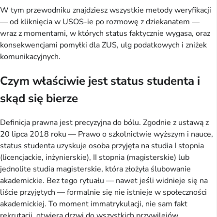
W tym przewodniku znajdziesz wszystkie metody weryfikacji
— od kliknięcia w USOS-ie po rozmowę z dziekanatem —
wraz z momentami, w których status faktycznie wygasa, oraz
konsekwencjami pomyłki dla ZUS, ulg podatkowych i zniżek
komunikacyjnych.
Czym właściwie jest status studenta i
skąd się bierze
Definicja prawna jest precyzyjna do bólu. Zgodnie z ustawą z
20 lipca 2018 roku — Prawo o szkolnictwie wyższym i nauce,
status studenta uzyskuje osoba przyjęta na studia I stopnia
(licencjackie, inżynierskie), II stopnia (magisterskie) lub
jednolite studia magisterskie, która złożyła ślubowanie
akademickie. Bez tego rytuału — nawet jeśli widnieje się na
liście przyjętych — formalnie się nie istnieje w społeczności
akademickiej. To moment immatrykulacji, nie sam fakt
rekrutacji, otwiera drzwi do wszystkich przywilejów.