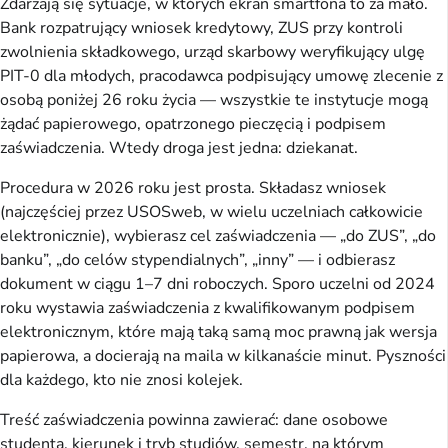
Zdarzają się sytuacje, w których ekran smartfona to za mało.
Bank rozpatrujący wniosek kredytowy, ZUS przy kontroli
zwolnienia składkowego, urząd skarbowy weryfikujący ulgę
PIT-0 dla młodych, pracodawca podpisujący umowę zlecenie z
osobą poniżej 26 roku życia — wszystkie te instytucje mogą
żądać papierowego, opatrzonego pieczęcią i podpisem
zaświadczenia. Wtedy droga jest jedna: dziekanat.
Procedura w 2026 roku jest prosta. Składasz wniosek
(najczęściej przez USOSweb, w wielu uczelniach całkowicie
elektronicznie), wybierasz cel zaświadczenia — „do ZUS”, „do
banku”, „do celów stypendialnych”, „inny” — i odbierasz
dokument w ciągu 1–7 dni roboczych. Sporo uczelni od 2024
roku wystawia zaświadczenia z kwalifikowanym podpisem
elektronicznym, które mają taką samą moc prawną jak wersja
papierowa, a docierają na maila w kilkanaście minut. Pyszności
dla każdego, kto nie znosi kolejek.
Treść zaświadczenia powinna zawierać: dane osobowe
studenta, kierunek i tryb studiów, semestr, na którym