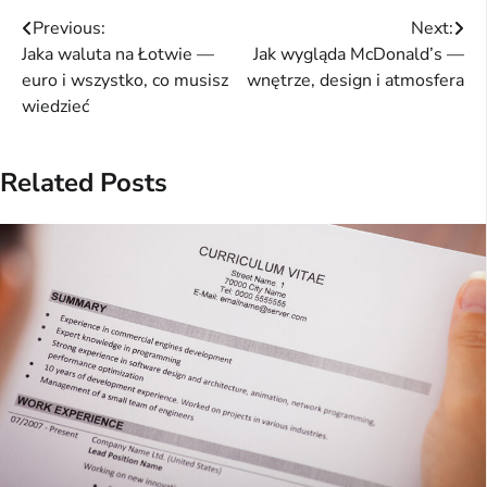
Nawigacja
Previous:
Next:
Jaka waluta na Łotwie —
Jak wygląda McDonald’s —
wpisu
euro i wszystko, co musisz
wnętrze, design i atmosfera
wiedzieć
Related Posts