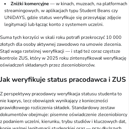
Zniżki komercyjne
— w kinach, muzeach, na platformach
streamingowych, w aplikacjach typu Student Beans czy
UNiDAYS, gdzie status weryfikuje się przesyłając zdjęcie
legitymacji lub łącząc konto z systemem uczelni.
Suma tych korzyści w skali roku potrafi przekroczyć 10 000
złotych dla osoby aktywnej zawodowo na umowie zlecenia.
Stąd waga rzetelnej weryfikacji — i stąd też coraz częstsze
kontrole ZUS, który w 2025 roku zintensyfikował weryfikację
oświadczeń składanych przez zleceniobiorców.
Jak weryfikuje status pracodawca i ZUS
Z perspektywy pracodawcy weryfikacja statusu studenta to
nie kaprys, lecz obowiązek wynikający z konieczności
prawidłowego rozliczenia składek. Standardowy zestaw
dokumentów obejmuje: pisemne oświadczenie zleceniobiorcy
z podaniem uczelni, kierunku, trybu studiów i kluczowych dat,
kopię ważnej legitymacji studenckiej oraz — przy dłuższych