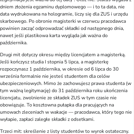
dniem złożenia egzaminu dyplomowego — i to ta data, nie
data wydrukowana na hologramie, liczy się dla ZUS i urzędu
skarbowego. Po obronie magisterki w czerwcu pracodawca
powinien zacząć odprowadzać składki od następnego dnia,
nawet jeśli plastikowa karta wygląda jak ważna do
października.
Drugi mit dotyczy okresu między licencjatem a magisterką.
Jeśli kończysz studia I stopnia 5 lipca, a magisterkę
rozpoczynasz 1 października, w okresie od 6 lipca do 30
września formalnie nie jesteś studentem dla celów
ubezpieczeniowych. Mimo że zachowujesz prawa studenta (w
tym ważną legitymację) do 31 października roku ukończenia
licencjatu, zwolnienie ze składek ZUS w tym czasie nie
obowiązuje. To kosztowna pułapka dla pracujących na
umowach zleceniach w wakacje — pracodawca, który tego nie
wyłapie, zapłaci zaległe składki z odsetkami.
Trzeci mit: skreślenie z listy studentów to wyrok ostateczny.