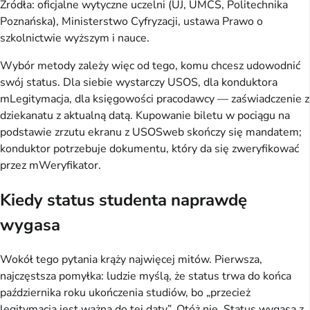
Źródła: oficjalne wytyczne uczelni (UJ, UMCS, Politechnika
Poznańska), Ministerstwo Cyfryzacji, ustawa Prawo o
szkolnictwie wyższym i nauce.
Wybór metody zależy więc od tego, komu chcesz udowodnić
swój status. Dla siebie wystarczy USOS, dla konduktora
mLegitymacja, dla księgowości pracodawcy — zaświadczenie z
dziekanatu z aktualną datą. Kupowanie biletu w pociągu na
podstawie zrzutu ekranu z USOSweb skończy się mandatem;
konduktor potrzebuje dokumentu, który da się zweryfikować
przez mWeryfikator.
Kiedy status studenta naprawdę
wygasa
Wokół tego pytania krąży najwięcej mitów. Pierwsza,
najczęstsza pomyłka: ludzie myślą, że status trwa do końca
października roku ukończenia studiów, bo „przecież
legitymacja jest ważna do tej daty”. Otóż nie. Status wygasa z