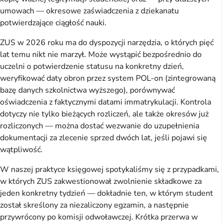
umowach — okresowe zaświadczenia z dziekanatu
potwierdzające ciągłość nauki.
ZUS w 2026 roku ma do dyspozycji narzędzia, o których pięć
lat temu nikt nie marzył. Może wystąpić bezpośrednio do
uczelni o potwierdzenie statusu na konkretny dzień,
weryfikować daty obron przez system POL-on (zintegrowaną
bazę danych szkolnictwa wyższego), porównywać
oświadczenia z faktycznymi datami immatrykulacji. Kontrola
dotyczy nie tylko bieżących rozliczeń, ale także okresów już
rozliczonych — można dostać wezwanie do uzupełnienia
dokumentacji za zlecenie sprzed dwóch lat, jeśli pojawi się
wątpliwość.
W naszej praktyce księgowej spotykaliśmy się z przypadkami,
w których ZUS zakwestionował zwolnienie składkowe za
jeden konkretny tydzień — dokładnie ten, w którym student
został skreślony za niezaliczony egzamin, a następnie
przywrócony po komisji odwoławczej. Krótka przerwa w