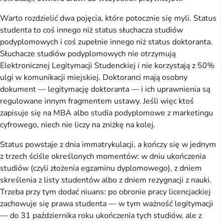
Warto rozdzielić dwa pojęcia, które potocznie się myli. Status
studenta to coś innego niż status słuchacza studiów
podyplomowych i coś zupełnie innego niż status doktoranta.
Słuchacze studiów podyplomowych nie otrzymują
Elektronicznej Legitymacji Studenckiej i nie korzystają z 50%
ulgi w komunikacji miejskiej. Doktoranci mają osobny
dokument — legitymację doktoranta — i ich uprawnienia są
regulowane innym fragmentem ustawy. Jeśli więc ktoś
zapisuje się na MBA albo studia podyplomowe z marketingu
cyfrowego, niech nie liczy na zniżkę na kolej.
Status powstaje z dnia immatrykulacji, a kończy się w jednym
z trzech ściśle określonych momentów: w dniu ukończenia
studiów (czyli złożenia egzaminu dyplomowego), z dniem
skreślenia z listy studentów albo z dniem rezygnacji z nauki.
Trzeba przy tym dodać niuans: po obronie pracy licencjackiej
zachowuje się prawa studenta — w tym ważność legitymacji
— do 31 października roku ukończenia tych studiów, ale z