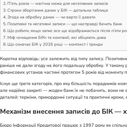
П’ять років — магічна межа для негативних записів
Строки зберігання даних у БІК — детальна таблиця
Згода на обробку даних — чи варто її давати
Позитивні та негативні записи — що насправді бачить банк
Що робити, якщо запис все ще відображається після п’яти ро
Міф «очищення БІК» та компанії, які обіцяють дива
Що означає БІК у 2026 році — контекст і тренди
Коротка відповідь: усе залежить від типу запису. Позитив
раніше не дали згоду на його подальшу обробку. У такому р
фінансових установ частині протягом 5 років від моменту 
Існує ще третя категорія, про яку більшість порадників мо
але надійно закриті — жоден банк їх не побачить, вони не
деталей: терміни, прикордонні ситуації та практичні кроки,
Механізм внесення записів до БІК — х
Бюро Інформації Кредитової працює з 1997 року як спільна 