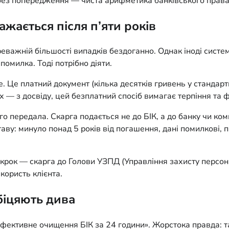
, без попередження — чиста арифметика банківського права
жається після п’яти років
еважній більшості випадків бездоганно. Однак іноді систем
омилка. Тоді потрібно діяти.
. Це платний документ (кілька десятків гривень у стандарт
 — з досвіду, цей безплатний спосіб вимагає терпіння та 
о передала. Скарга подається не до БІК, а до банку чи комп
таву: минуло понад 5 років від погашення, дані помилкові,
й крок — скарга до Голови УЗПД (Управління захисту персон
користь клієнта.
обіцяють дива
ефективне очищення БІК за 24 години». Жорстока правда: т