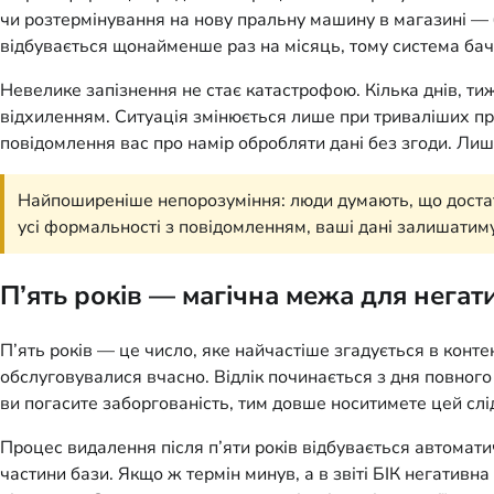
чи розтермінування на нову пральну машину в магазині — б
відбувається щонайменше раз на місяць, тому система бачит
Невелике запізнення не стає катастрофою. Кілька днів, ти
відхиленням. Ситуація змінюється лише при триваліших пр
повідомлення вас про намір обробляти дані без згоди. Лиш
Найпоширеніше непорозуміння: люди думають, що достатнь
усі формальності з повідомленням, ваші дані залишатимут
П’ять років — магічна межа для негат
П’ять років — це число, яке найчастіше згадується в контекс
обслуговувалися вчасно. Відлік починається з дня повного
ви погасите заборгованість, тим довше носитимете цей слі
Процес видалення після п’яти років відбувається автоматич
частини бази. Якщо ж термін минув, а в звіті БІК негативн