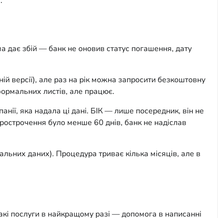
.
а дає збій — банк не оновив статус погашення, дату
ній версії), але раз на рік можна запросити безкоштовну
формальних листів, але працює.
анії, яка надала ці дані. БІК — лише посередник, він не
 прострочення було менше 60 днів, банк не надіслав
альних даних). Процедура триває кілька місяців, але в
акі послуги в найкращому разі — допомога в написанні