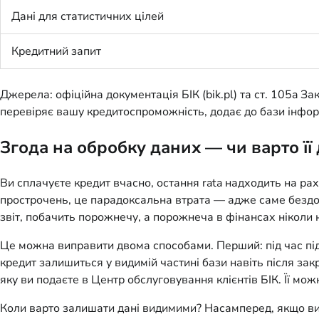
Дані для статистичних цілей
Кредитний запит
Джерела: офіційна документація БІК (bik.pl) та ст. 105a З
перевіряє вашу кредитоспроможність, додає до бази інформ
Згода на обробку даних — чи варто її
Ви сплачуєте кредит вчасно, остання rata надходить на рах
прострочень, це парадоксальна втрата — адже саме бездог
звіт, побачить порожнечу, а порожнеча в фінансах ніколи н
Це можна виправити двома способами. Перший: під час під
кредит залишиться у видимій частині бази навіть після зак
яку ви подаєте в Центр обслуговування клієнтів БІК. Її мо
Коли варто залишати дані видимими? Насамперед, якщо ви пл