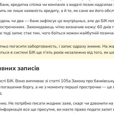
анк, кредитна спілка чи компанія з видачі позик надсилає 
ь не лише наявність кредиту, а й те, як саме ви його обсл
ждень чи два — банк зафіксує це внутрішньо, але до БІК п
остроченнях. Законодавець чітко визначив межу: 60 днів 
е тоді запис стає тим, чого боїться кожен майбутній позич
о погасити заборгованість, і запис одразу зникне. На жал
ься в системі БІК ще п’ять років незалежно від того, як ш
ивних записів
ті БІК. Воно випливає зі статті 105a Закону про банківську 
 погашення боргу, а не з моменту першої прострочки — це 
д.
но. Не потрібно писати жодних заяв, скарг чи дзвонити на 
а інформація все ще присутня, ви маєте право подати запит 