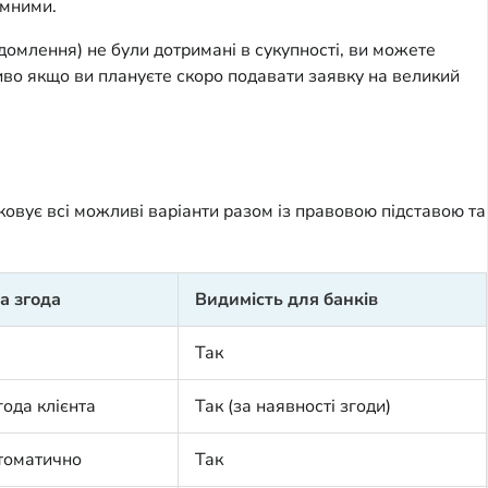
ємними.
ідомлення) не були дотримані в сукупності, ви можете
иво якщо ви плануєте скоро подавати заявку на великий
ковує всі можливі варіанти разом із правовою підставою та
а згода
Видимість для банків
Так
года клієнта
Так (за наявності згоди)
томатично
Так