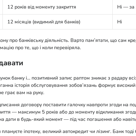
12 років від моменту закриття
Ні — за
12 місяців (видимий для банків)
Ні
акону про банківську діяльність. Варто пам’ятати, що сам к
ацію про те, що і коли перевіряла.
 давати
унок банку і… позитивний запис раптом зникає з радару всі
анна історія обслуговування зобов’язань формує високий с
е грає вам на руку.
писання договору поставити галочку навпроти згоди на по
риття — максимум 5 років або до моменту відкликання згоди
жна дати в будь-який момент — під час погашення або навіть
ануєте іпотеку, великий автокредит чи лізинг. Банк тоді б