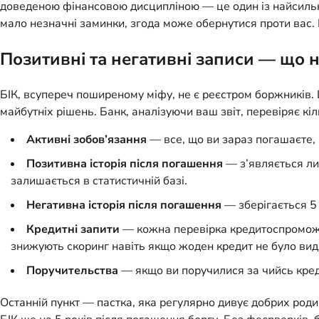
доведеною фінансовою дисципліною — це один із найсильні
мало незначні заминки, згода може обернутися проти вас.
Позитивні та негативні записи — що 
БІК, всупереч поширеному міфу, не є реєстром боржників. Це
майбутніх рішень. Банк, аналізуючи ваш звіт, перевіряє к
Активні зобов’язання
— все, що ви зараз погашаєте,
Позитивна історія після погашення
— з’являється лиш
залишається в статистичній базі.
Негативна історія після погашення
— зберігається 5 
Кредитні запити
— кожна перевірка кредитоспроможно
знижують скоринг навіть якщо жоден кредит не було вид
Поручительства
— якщо ви поручилися за чийсь креди
Останній пункт — пастка, яка регулярно дивує добрих родич