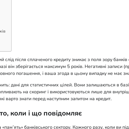
ків
ний слід після сплаченого кредиту зникає з поля зору банк
азі він зберігається максимум 5 років. Негативні записи (п
повного погашення, і ваша згода в цьому випадку не має зн
вчить: дані для статистичних цілей. Вони залишаються в баз
 впливають на скоринг і використовуються лише для внутріш
 які варто знати перед наступним запитом на кредит.
то, коли і що повідомляє
«пам’ять» банківського сектору. Кожного разу, коли ви під