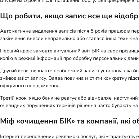
БІК ще на 5 років після погашення боргу. Без феєрверків
Що робити, якщо запис все ще відобра
Автоматичне видалення записів після 5 років працює в пер
закінчення внесли неправильно або сталася інша технічна п
Перший крок: замовте актуальний звіт БІК на своє прізвище
копію в режимі інформації про обробку персональних даних
Другий крок: визначте проблемний запис і установу, яка йог
змінює зміст запису. Заява повинна містити конкретну підс
офіційного повідомлення.
Третій крок: якщо банк не реагує або відмовляє, наступни
очевидних порушеннях термінів рішення часто бувають на 
Міф «очищення БІК» та компанії, які 
Інтернет переповнений рекламою послуг, які «гарантують 