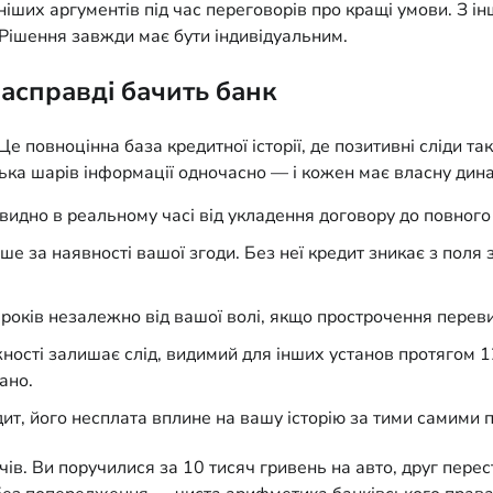
ших аргументів під час переговорів про кращі умови. З ін
 Рішення завжди має бути індивідуальним.
насправді бачить банк
 повноцінна база кредитної історії, де позитивні сліди так 
ілька шарів інформації одночасно — і кожен має власну дин
 видно в реальному часі від укладення договору до повног
е за наявності вашої згоди. Без неї кредит зникає з поля 
років незалежно від вашої волі, якщо прострочення перев
сті залишає слід, видимий для інших установ протягом 12 
ано.
т, його несплата вплине на вашу історію за тими самими 
ів. Ви поручилися за 10 тисяч гривень на авто, друг перес