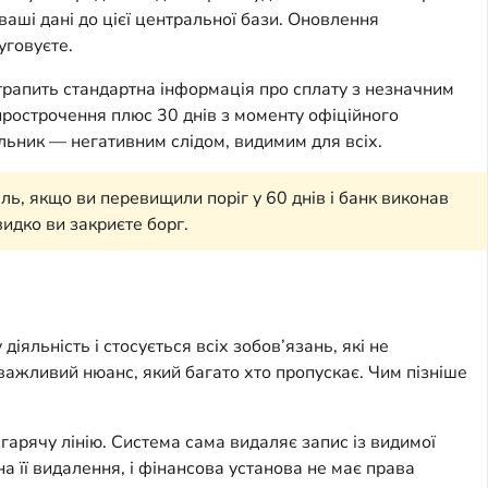
ваші дані до цієї центральної бази. Оновлення
уговуєте.
отрапить стандартна інформація про сплату з незначним
прострочення плюс 30 днів з моменту офіційного
альник — негативним слідом, видимим для всіх.
ь, якщо ви перевищили поріг у 60 днів і банк виконав
видко ви закриєте борг.
діяльність і стосується всіх зобов’язань, які не
важливий нюанс, який багато хто пропускає. Чим пізніше
гарячу лінію. Система сама видаляє запис із видимої
на її видалення, і фінансова установа не має права