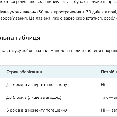
рапляються рідко, але коли виникають — бувають дуже непри
Якщо умови закону (60 днів прострочення + 30 днів від пов
зобов’язання. Це лазівка, якою варто скористатися, особл
альна таблиця
ї та статусу зобов’язання. Наведена нижче таблиця впоряд
Строк зберігання
Потрібн
До моменту закриття договору
Ні
До 5 років (лише за згодою)
Так — з
5 років від моменту погашення
Ні — ав