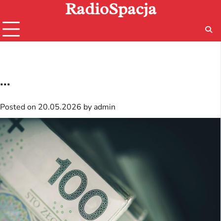
RadioSpacja
Skip
to
content
...
Posted on
20.05.2026
by
admin