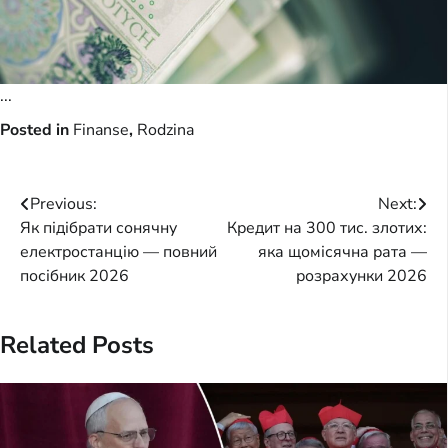
...
Posted in
Finanse
,
Rodzina
Post
Previous:
Next:
Як підібрати сонячну
Кредит на 300 тис. злотих:
navigation
електростанцію — повний
яка щомісячна рата —
посібник 2026
розрахунки 2026
Related Posts