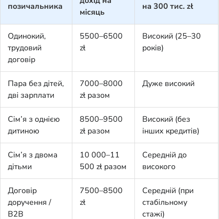
дохід на
позичальника
на 300 тис. zł
місяць
Одинокий,
5500–6500
Високий (25–30
трудовий
zł
років)
договір
Пара без дітей,
7000–8000
Дуже високий
дві зарплати
zł разом
Сім’я з однією
8500–9500
Високий (без
дитиною
zł разом
інших кредитів)
Сім’я з двома
10 000–11
Середній до
дітьми
500 zł разом
високого
Договір
7500–8500
Середній (при
доручення /
zł
стабільному
B2B
стажі)