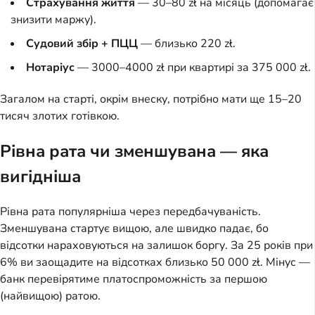
Страхування життя
— 30–80 zł на місяць (допомагає
знизити маржу).
Судовий збір + ПЦЦ
— близько 220 zł.
Нотаріус
— 3000–4000 zł при квартирі за 375 000 zł.
Загалом на старті, окрім внеску, потрібно мати ще 15–20
тисяч злотих готівкою.
Рівна рата чи зменшувана — яка
вигідніша
Рівна рата популярніша через передбачуваність.
Зменшувана стартує вищою, але швидко падає, бо
відсотки нараховуються на залишок боргу. За 25 років при
6% ви заощадите на відсотках близько 50 000 zł. Мінус —
банк перевірятиме платоспроможність за першою
(найвищою) ратою.