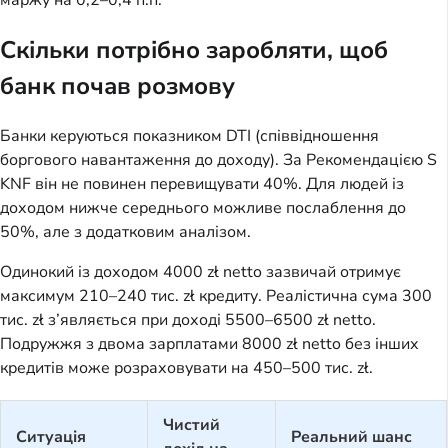
маржу на 0,2–0,4 п.п.
Скільки потрібно заробляти, щоб
банк почав розмову
Банки керуються показником DTI (співвідношення
боргового навантаження до доходу). За Рекомендацією S
KNF він не повинен перевищувати 40%. Для людей із
доходом нижче середнього можливе послаблення до
50%, але з додатковим аналізом.
Одинокий із доходом 4000 zł netto зазвичай отримує
максимум 210–240 тис. zł кредиту. Реалістична сума 300
тис. zł з’являється при доході 5500–6500 zł netto.
Подружжя з двома зарплатами 8000 zł netto без інших
кредитів може розраховувати на 450–500 тис. zł.
Чистий
Ситуація
Реальний шанс