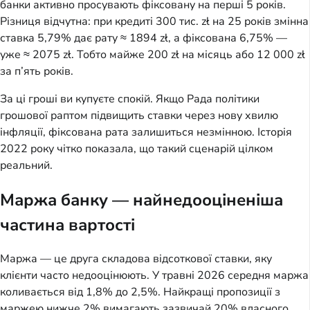
банки активно просувають фіксовану на перші 5 років.
Різниця відчутна: при кредиті 300 тис. zł на 25 років змінна
ставка 5,79% дає рату ≈ 1894 zł, а фіксована 6,75% —
уже ≈ 2075 zł. Тобто майже 200 zł на місяць або 12 000 zł
за п’ять років.
За ці гроші ви купуєте спокій. Якщо Рада політики
грошової раптом підвищить ставки через нову хвилю
інфляції, фіксована рата залишиться незмінною. Історія
2022 року чітко показала, що такий сценарій цілком
реальний.
Маржа банку — найнедооціненіша
частина вартості
Маржа — це друга складова відсоткової ставки, яку
клієнти часто недооцінюють. У травні 2026 середня маржа
коливається від 1,8% до 2,5%. Найкращі пропозиції з
маржею нижче 2% вимагають зазвичай 20% власного