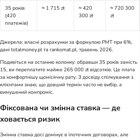
35 років
≈ 1 715 zł
≈ 420
≈ 720 300
(420
300 zł
zł
платежів)
Джерела: власні розрахунки за формулою PMT при 6%,
дані totalmoney.pl та rankomat.pl, травень 2026.
Подивіться на останню колонку: обравши 35 років замість
15, ви переплатите майже 265 000 zł відсотків. Це плата
за комфортнішу щомісячну рату. З досвіду спілкування з
клієнтами знаю, що довший термін часто не вибір, а
вимушений компроміс.
Фіксована чи змінна ставка — де
ховається ризик
Змінна ставка досі домінує в іпотечних договорах, але