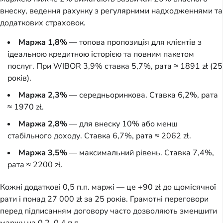
внеску, ведення рахунку з регулярними надходженнями та
додаткових страховок.
Маржа 1,8%
— топова пропозиція для клієнтів з
ідеальною кредитною історією та повним пакетом
послуг. При WIBOR 3,9% ставка 5,7%, рата ≈ 1891 zł (25
років).
Маржа 2,3%
— середньоринкова. Ставка 6,2%, рата
≈ 1970 zł.
Маржа 2,8%
— для внеску 10% або менш
стабільного доходу. Ставка 6,7%, рата ≈ 2062 zł.
Маржа 3,5%
— максимальний рівень. Ставка 7,4%,
рата ≈ 2200 zł.
Кожні додаткові 0,5 п.п. маржі — це +90 zł до щомісячної
рати і понад 27 000 zł за 25 років. Грамотні переговори
перед підписанням договору часто дозволяють зменшити