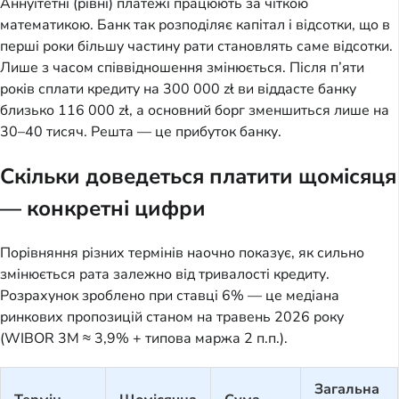
Аннуїтетні (рівні) платежі працюють за чіткою
математикою. Банк так розподіляє капітал і відсотки, що в
перші роки більшу частину рати становлять саме відсотки.
Лише з часом співвідношення змінюється. Після п’яти
років сплати кредиту на 300 000 zł ви віддасте банку
близько 116 000 zł, а основний борг зменшиться лише на
30–40 тисяч. Решта — це прибуток банку.
Скільки доведеться платити щомісяця
— конкретні цифри
Порівняння різних термінів наочно показує, як сильно
змінюється рата залежно від тривалості кредиту.
Розрахунок зроблено при ставці 6% — це медіана
ринкових пропозицій станом на травень 2026 року
(WIBOR 3M ≈ 3,9% + типова маржа 2 п.п.).
Загальна