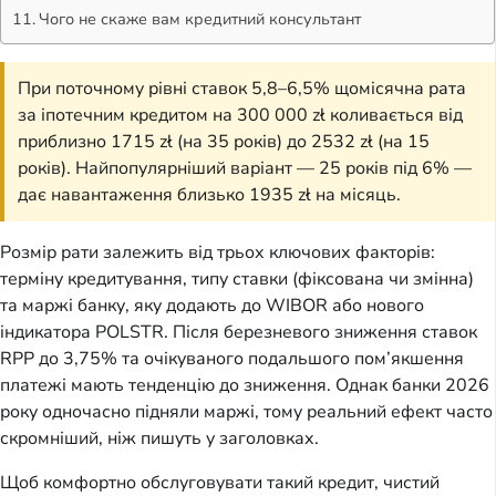
Чого не скаже вам кредитний консультант
При поточному рівні ставок 5,8–6,5% щомісячна рата
за іпотечним кредитом на 300 000 zł коливається від
приблизно 1715 zł (на 35 років) до 2532 zł (на 15
років). Найпопулярніший варіант — 25 років під 6% —
дає навантаження близько 1935 zł на місяць.
Розмір рати залежить від трьох ключових факторів:
терміну кредитування, типу ставки (фіксована чи змінна)
та маржі банку, яку додають до WIBOR або нового
індикатора POLSTR. Після березневого зниження ставок
RPP до 3,75% та очікуваного подальшого пом’якшення
платежі мають тенденцію до зниження. Однак банки 2026
року одночасно підняли маржі, тому реальний ефект часто
скромніший, ніж пишуть у заголовках.
Щоб комфортно обслуговувати такий кредит, чистий