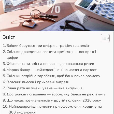
Зміст
Звідки беруться три цифри в графіку платежів
Скільки доведеться платити щомісяця — конкретні
цифри
Фіксована чи змінна ставка — де ховається ризик
Маржа банку — найнедооціненіша частина вартості
Скільки потрібно заробляти, щоб банк почав розмову
Власний внесок і приховані витрати
Рівна рата чи зменшувана — яка вигідніша
Дострокові погашення — зброя, яку банки не рекламуть
Що чекає позичальників у другій половині 2026 року
Найпоширеніші помилки при оформленні кредиту на
300 тис. злотих