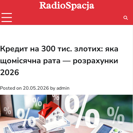
RadioSpacja
Skip
to
content
Кредит на 300 тис. злотих: яка
щомісячна рата — розрахунки
2026
Posted on
20.05.2026
by
admin