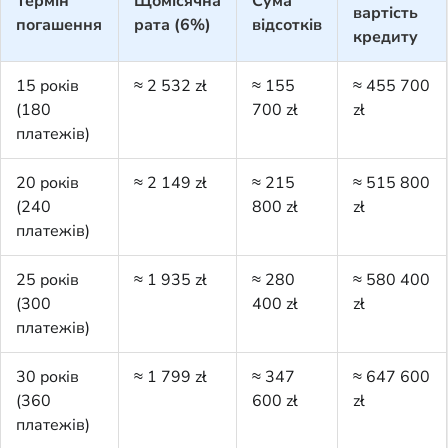
Термін
Щомісячна
Сума
вартість
погашення
рата (6%)
відсотків
кредиту
15 років
≈ 2 532 zł
≈ 155
≈ 455 700
(180
700 zł
zł
платежів)
20 років
≈ 2 149 zł
≈ 215
≈ 515 800
(240
800 zł
zł
платежів)
25 років
≈ 1 935 zł
≈ 280
≈ 580 400
(300
400 zł
zł
платежів)
30 років
≈ 1 799 zł
≈ 347
≈ 647 600
(360
600 zł
zł
платежів)