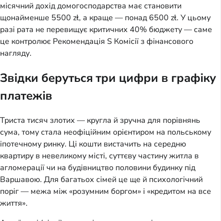
місячний дохід домогосподарства має становити
щонайменше 5500 zł, а краще — понад 6500 zł. У цьому
разі рата не перевищує критичних 40% бюджету — саме
це контролює Рекомендація S Комісії з фінансового
нагляду.
Звідки беруться три цифри в графіку
платежів
Триста тисяч злотих — кругла й зручна для порівнянь
сума, тому стала неофіційним орієнтиром на польському
іпотечному ринку. Ці кошти вистачить на середню
квартиру в невеликому місті, суттєву частину житла в
агломерації чи на будівництво половини будинку під
Варшавою. Для багатьох сімей це ще й психологічний
поріг — межа між «розумним боргом» і «кредитом на все
життя».