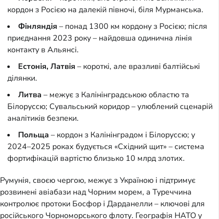
кордон з Росією на далекій півночі, біля Мурманська.
Фінляндія
– понад 1300 км кордону з Росією; після
приєднання 2023 року – найдовша одинична лінія
контакту в Альянсі.
Естонія, Латвія
– короткі, але вразливі балтійські
ділянки.
Литва
– межує з Калінінградською областю та
Білоруссю; Сувальський коридор – улюблений сценарій
аналітиків безпеки.
Польща
– кордон з Калінінградом і Білоруссю; у
2024–2025 роках будується «Східний щит» – система
фортифікацій вартістю близько 10 млрд злотих.
Румунія, своєю чергою, межує з Україною і підтримує
розвинені авіабази над Чорним морем, а Туреччина
контролює протоки Босфор і Дарданелли – ключові для
російського Чорноморського флоту. Географія НАТО у