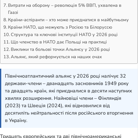
Витрати на оборону – революція 5% ВВП, ухвалена в
Гаазі
Країни-аспіранти – хто може приєднатися в майбутньому
Країни НАТО, що межують з Росією та Білоруссю
Структура та ключові інституції НАТО у 2026 році
Що членство в НАТО дає Польщі на практиці
Виклики та больові точки Альянсу у 2026 році
Альянс, який реформується на наших очах
Північноатлантичний альянс у 2026 році налічує 32
держави-члени – дванадцять засновників 1949 року
та двадцять країн, які приєдналися в десяти наступних
хвилях розширення. Найновіші члени – Фінляндія
(2023) та Швеція (2024), які відмовилися від
десятиліть нейтральності після російського вторгнення
в Україну.
Тридцять європейських та дві північноамериканські