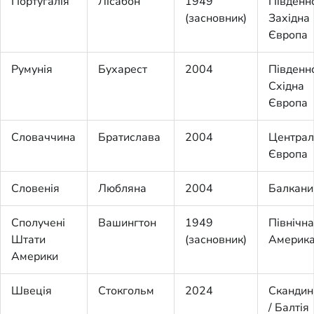
Португалія
Лісабон
1949
Південн
(засновник)
Західна
Європа
Румунія
Бухарест
2004
Південн
Східна
Європа
Словаччина
Братислава
2004
Централ
Європа
Словенія
Любляна
2004
Балкани
Сполучені
Вашингтон
1949
Північна
Штати
(засновник)
Америк
Америки
Швеція
Стокгольм
2024
Скандин
/ Балтія