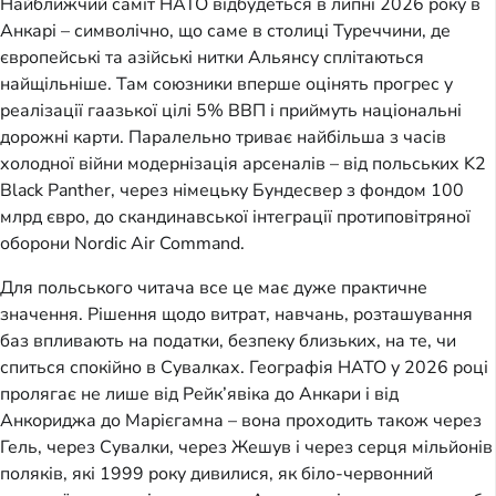
Найближчий саміт НАТО відбудеться в липні 2026 року в
Анкарі – символічно, що саме в столиці Туреччини, де
європейські та азійські нитки Альянсу сплітаються
найщільніше. Там союзники вперше оцінять прогрес у
реалізації гаазької цілі 5% ВВП і приймуть національні
дорожні карти. Паралельно триває найбільша з часів
холодної війни модернізація арсеналів – від польських K2
Black Panther, через німецьку Бундесвер з фондом 100
млрд євро, до скандинавської інтеграції протиповітряної
оборони Nordic Air Command.
Для польського читача все це має дуже практичне
значення. Рішення щодо витрат, навчань, розташування
баз впливають на податки, безпеку близьких, на те, чи
спиться спокійно в Сувалках. Географія НАТО у 2026 році
пролягає не лише від Рейк’явіка до Анкари і від
Анкориджа до Марієгамна – вона проходить також через
Гель, через Сувалки, через Жешув і через серця мільйонів
поляків, які 1999 року дивилися, як біло-червонний