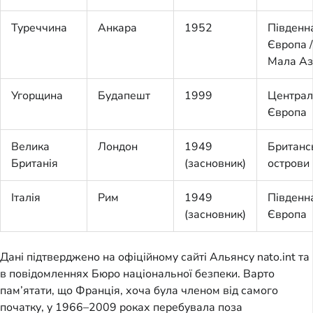
Туреччина
Анкара
1952
Південн
Європа /
Мала Аз
Угорщина
Будапешт
1999
Централ
Європа
Велика
Лондон
1949
Британс
Британія
(засновник)
острови
Італія
Рим
1949
Південн
(засновник)
Європа
Дані підтверджено на офіційному сайті Альянсу nato.int та
в повідомленнях Бюро національної безпеки. Варто
пам’ятати, що Франція, хоча була членом від самого
початку, у 1966–2009 роках перебувала поза