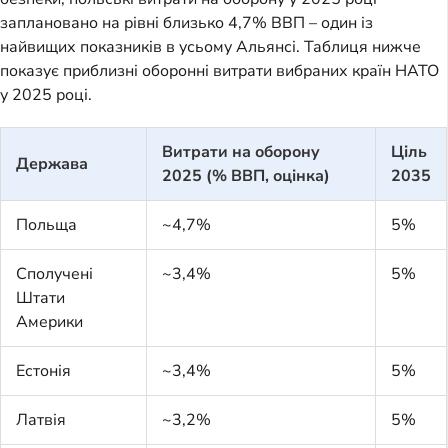
заплановано на рівні близько 4,7% ВВП – один із
найвищих показників в усьому Альянсі. Таблиця нижче
показує приблизні оборонні витрати вибраних країн НАТО
у 2025 році.
Витрати на оборону
Ціль
Держава
2025 (% ВВП, оцінка)
2035
Польща
~4,7%
5%
Сполучені
~3,4%
5%
Штати
Америки
Естонія
~3,4%
5%
Латвія
~3,2%
5%