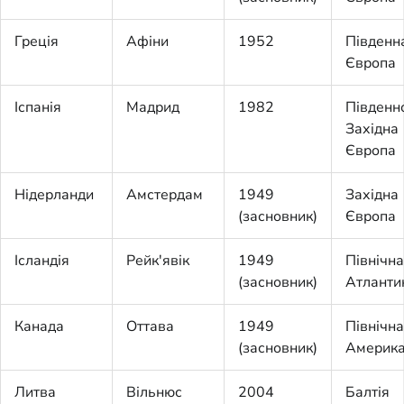
Греція
Афіни
1952
Південн
Європа
Іспанія
Мадрид
1982
Південн
Західна
Європа
Нідерланди
Амстердам
1949
Західна
(засновник)
Європа
Ісландія
Рейк'явік
1949
Північна
(засновник)
Атланти
Канада
Оттава
1949
Північна
(засновник)
Америк
Литва
Вільнюс
2004
Балтія