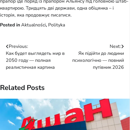
прапор їде поряд із прапором Альянсу під головною штаб-
квартирою. Тридцять дві держави, одна обіцянка – і
історія, яка продовжує писатися.
Posted in
Aktualności
,
Polityka
Post
Previous:
Next:
Как будет выглядеть мир в
Як підійти до людини
navigation
2050 году — полная
психологічно — повний
реалистичная картина
путівник 2026
Related Posts