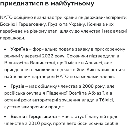
приєднатися в майбутньому
NATO офіційно визначає три країни як держави-аспіранти:
Боснію і Герцеговину, Грузію та Україну. Кожна з них
перебуває на різному етапі шляху до членства і має власні
перешкоди.
Україна
– формально подала заявку в прискореному
режимі у вересні 2022 року. Союзники підтвердили в
Вільнюсі та Вашингтоні, що її місце в Альянсі, але
приєднання неможливе під час війни. Київ залишається
найтіснішим партнером НАТО поза межами членів.
Грузія
– має обіцянку членства з 2008 року, але
російська окупація Південної Осетії та Абхазії, а в
останні роки авторитарні зрушення влади в Тбілісі,
суттєво заморозили процес.
Боснія і Герцеговина
– має статус Плану дій щодо
членства з 2010 року, проте вето боснійських сербів