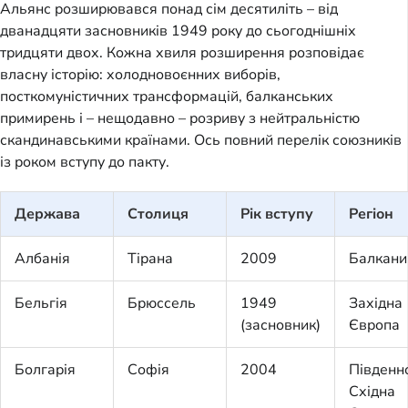
Альянс розширювався понад сім десятиліть – від
дванадцяти засновників 1949 року до сьогоднішніх
тридцяти двох. Кожна хвиля розширення розповідає
власну історію: холодновоєнних виборів,
посткомуністичних трансформацій, балканських
примирень і – нещодавно – розриву з нейтральністю
скандинавськими країнами. Ось повний перелік союзників
із роком вступу до пакту.
Держава
Столиця
Рік вступу
Регіон
Албанія
Тірана
2009
Балкани
Бельгія
Брюссель
1949
Західна
(засновник)
Європа
Болгарія
Софія
2004
Південн
Східна