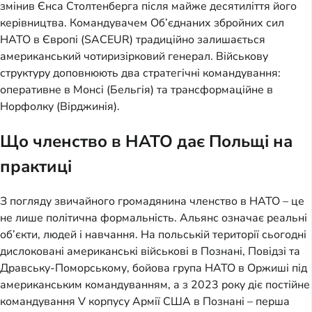
змінив Єнса Столтенберга після майже десятиліття його
керівництва. Командувачем Об’єднаних збройних сил
НАТО в Європі (SACEUR) традиційно залишається
американський чотиризірковий генерал. Військову
структуру доповнюють два стратегічні командування:
оперативне в Монсі (Бельгія) та трансформаційне в
Норфолку (Вірджинія).
Що членство в НАТО дає Польщі на
практиці
З погляду звичайного громадянина членство в НАТО – це
не лише політична формальність. Альянс означає реальні
об’єкти, людей і навчання. На польській території сьогодні
дислоковані американські військові в Познані, Повідзі та
Дравську-Поморському, бойова група НАТО в Оржиші під
американським командуванням, а з 2023 року діє постійне
командування V корпусу Армії США в Познані – перша