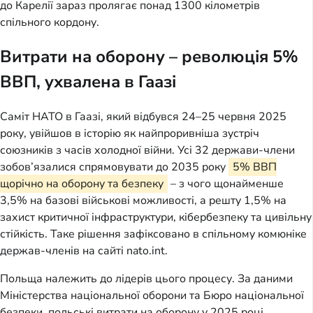
до Карелії зараз пролягає понад 1300 кілометрів
спільного кордону.
Витрати на оборону – революція 5%
ВВП, ухвалена в Гаазі
Саміт НАТО в Гаазі, який відбувся 24–25 червня 2025
року, увійшов в історію як найпроривніша зустріч
союзників з часів холодної війни. Усі 32 держави-члени
зобов’язалися спрямовувати до 2035 року
5% ВВП
щорічно на оборону та безпеку
– з чого щонайменше
3,5% на базові військові можливості, а решту 1,5% на
захист критичної інфраструктури, кібербезпеку та цивільну
стійкість. Таке рішення зафіксовано в спільному комюніке
держав-членів на сайті nato.int.
Польща належить до лідерів цього процесу. За даними
Міністерства національної оборони та Бюро національної
безпеки, польські витрати на оборону у 2025 році