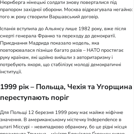
Нюрнберга німецькі солдати знову поверталися під
прапором західної оборони. Москва відреагувала негайно:
того ж року створили Варшавський договір.
Іспанія вступила до Альянсу лише 1982 року, вже після
смерті генерала Франко та переходу до демократії.
Приєднання Мадрида показало модель, яка
повторювалася пізніше багато разів – НАТО простягає
руку країнам, які щойно вийшли з авторитаризму і
потребують якоря, що стабілізує молоді демократичні
інституції.
1999 рік – Польща, Чехія та Угорщина
переступають поріг
Для Польщі 12 березня 1999 року має майже міфічне
значення. В американському містечку Independence в
штаті Міссурі – невипадково обраному, бо це рідні місця
президента Трумена – міністр Броніслав Ґеремек склав