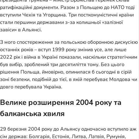
ратифікаційні документи. Разом з Польщею до НАТО тоді
вступили Чехія та Угорщина. Три посткомуністичні країни
стали першими державами з-за колишньої «залізної
завіси» в Альянсі.
З мого спостереження за польською оборонною дискусією
останніх років – вступ 1999 року змінив усе, але лише
2022 рік і війна в Україні показали, наскільки стратегічним
був вибір, зроблений три десятиліття тому. Без цього
рішення Польща, ймовірно, опинилася б сьогодні в сірій
зоні безпеки, подібній до тієї, в якій перебуває Молдова чи
довго перебувала Україна.
Велике розширення 2004 року та
балканська хвиля
29 березня 2004 року до Альянсу одночасно вступило аж
сім держав: Болгарія, Естонія, Литва, Латвія, Румунія,