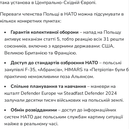
така установа в Центрально-Східній Європі.
Переваги членства Польщі в НАТО можна підсумувати в
кількох конкретних пунктах:
Гарантія колективної оборони
– напад на Польщу
активує механізм статті 5, тобто реакцію всіх 31 решти
союзників, включно з ядерними державами: США,
Великою Британією та Францією.
Доступ до стандартів озброєння НАТО
– польські
закупівлі F-35, «Абрамсів», HIMARS та «Петріотів» були б
практично неможливими поза Альянсом.
Спільне планування та навчання
– маневри на
кшталт Defender Europe чи Steadfast Defender 2024
залучали десятки тисяч військових на польській землі.
Обмін розвідданими
– доступ до інформаційних
систем НАТО дає польським службам картину ситуації
майже в реальному часі.