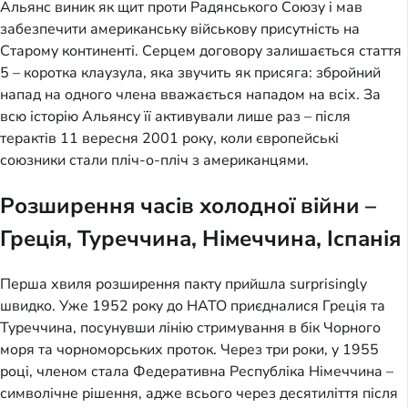
Альянс виник як щит проти Радянського Союзу і мав
забезпечити американську військову присутність на
Старому континенті. Серцем договору залишається стаття
5 – коротка клаузула, яка звучить як присяга: збройний
напад на одного члена вважається нападом на всіх. За
всю історію Альянсу її активували лише раз – після
терактів 11 вересня 2001 року, коли європейські
союзники стали пліч-о-пліч з американцями.
Розширення часів холодної війни –
Греція, Туреччина, Німеччина, Іспанія
Перша хвиля розширення пакту прийшла surprisingly
швидко. Уже 1952 року до НАТО приєдналися Греція та
Туреччина, посунувши лінію стримування в бік Чорного
моря та чорноморських проток. Через три роки, у 1955
році, членом стала Федеративна Республіка Німеччина –
символічне рішення, адже всього через десятиліття після