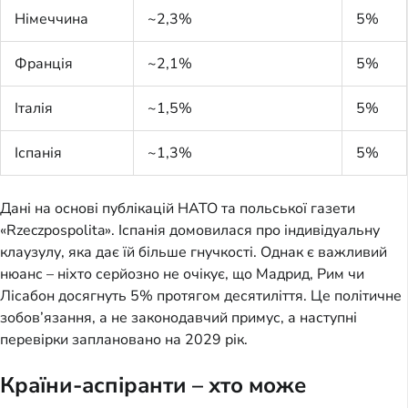
Німеччина
~2,3%
5%
Франція
~2,1%
5%
Італія
~1,5%
5%
Іспанія
~1,3%
5%
Дані на основі публікацій НАТО та польської газети
«Rzeczpospolita». Іспанія домовилася про індивідуальну
клаузулу, яка дає їй більше гнучкості. Однак є важливий
нюанс – ніхто серйозно не очікує, що Мадрид, Рим чи
Лісабон досягнуть 5% протягом десятиліття. Це політичне
зобов’язання, а не законодавчий примус, а наступні
перевірки заплановано на 2029 рік.
Країни-аспіранти – хто може