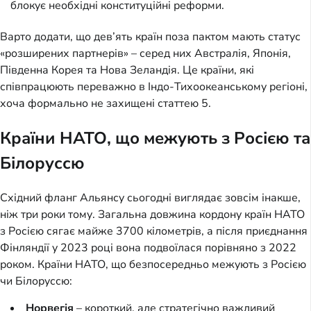
блокує необхідні конституційні реформи.
Варто додати, що дев’ять країн поза пактом мають статус
«розширених партнерів» – серед них Австралія, Японія,
Південна Корея та Нова Зеландія. Це країни, які
співпрацюють переважно в Індо-Тихоокеанському регіоні,
хоча формально не захищені статтею 5.
Країни НАТО, що межують з Росією та
Білоруссю
Східний фланг Альянсу сьогодні виглядає зовсім інакше,
ніж три роки тому. Загальна довжина кордону країн НАТО
з Росією сягає майже 3700 кілометрів, а після приєднання
Фінляндії у 2023 році вона подвоїлася порівняно з 2022
роком. Країни НАТО, що безпосередньо межують з Росією
чи Білоруссю:
Норвегія
– короткий, але стратегічно важливий