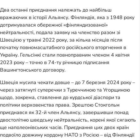
Два останні приєднання належать до найбільш
вражаючих в історії Альянсу. Фінляндія, яка з 1948 року
дотримувалася обережної «фінляндизованої»
нейтральності, подала заявку на членство разом зі
Швецією у травні 2022 року, за кілька місяців після
початку повномасштабного російського вторгнення в
Україну. Гельсінкі стали повноправним членом 4 квітня
2023 року – точно в 74-ту річницю підписання
Вашингтонського договору.
Швеція мусила чекати довше – до 7 березня 2024 року –
через затягнуті суперечки з Туреччиною та Угорщиною
щодо, зокрема, ставлення до курдської діаспори та
політики верховенства права. Зрештою Стокгольм
приєднався як 32-й член Альянсу, завершивши понад
двостолітню шведську нейтральність, корені якої сягають
ще наполеонівських часів. Приєднання цих двох країн
подвоїло довжину кордону НАТО з Росією – від Фінляндії