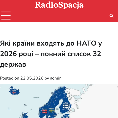
RadioSpacja
Skip
to
content
Які країни входять до НАТО у
2026 році – повний список 32
держав
Posted on
22.05.2026
by
admin