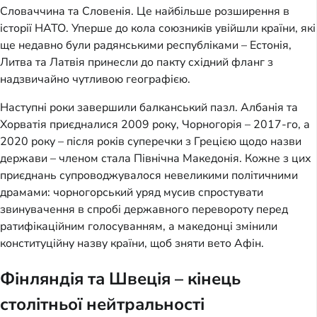
Словаччина та Словенія. Це найбільше розширення в
історії НАТО. Уперше до кола союзників увійшли країни, які
ще недавно були радянськими республіками – Естонія,
Литва та Латвія принесли до пакту східний фланг з
надзвичайно чутливою географією.
Наступні роки завершили балканський пазл. Албанія та
Хорватія приєдналися 2009 року, Чорногорія – 2017-го, а
2020 року – після років суперечки з Грецією щодо назви
держави – членом стала Північна Македонія. Кожне з цих
приєднань супроводжувалося невеликими політичними
драмами: чорногорський уряд мусив спростувати
звинувачення в спробі державного перевороту перед
ратифікаційним голосуванням, а македонці змінили
конституційну назву країни, щоб зняти вето Афін.
Фінляндія та Швеція – кінець
столітньої нейтральності