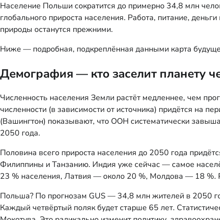
Население Польши сократится до примерно 34,8 млн чело
глобального прироста населения. Работа, питание, деньги
природы останутся прежними.
Ниже — подробная, подкреплённая данными карта будущег
Демография — кто заселит планету че
Численность населения Земли растёт медленнее, чем прогн
численности (в зависимости от источника) придётся на пе
(Вашингтон) показывают, что ООН систематически завыша
2050 года.
Половина всего прироста населения до 2050 года придётс
Филиппины и Танзанию. Индия уже сейчас — самое населё
23 % населения, Латвия — около 20 %, Молдова — 18 %. Р
Польша? По прогнозам GUS — 34,8 млн жителей в 2050 году
Каждый четвёртый поляк будет старше 65 лет. Статистич
Мокотува. Это радикально изменит политику, здравоохран