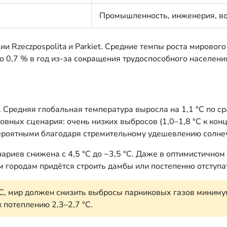
Промышленность, инженерия, во
ии Rzeczpospolita и Parkiet. Средние темпы роста мировог
 0,7 % в год из-за сокращения трудоспособного населени
». Средняя глобальная температура выросла на 1,1 °C по с
ных сценария: очень низких выбросов (1,0–1,8 °C к концу
вероятными благодаря стремительному удешевлению солнеч
риев снижена с 4,5 °C до ~3,5 °C. Даже в оптимистичном 
 городам придётся строить дамбы или постепенно отступат
C, мир должен снизить выбросы парниковых газов минимум
 потеплению 2,3–2,7 °C.