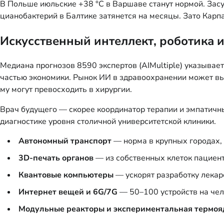
В Польше июльские +38 °C в Варшаве станут нормой. Засух
цианобактерий в Балтике затянется на месяцы. Зато Кар
Искусственный интеллект, роботика 
Медиана прогнозов 8590 экспертов (AIMultiple) указывает
частью экономики. Рынок ИИ в здравоохранении может выр
му могут превосходить в хирургии.
Врач будущего — скорее координатор терапии и эмпатичн
диагностике уровня столичной университетской клиники.
Автономный транспорт
— норма в крупных городах,
3D-печать органов
— из собственных клеток пациент
Квантовые компьютеры
— ускорят разработку лекарс
Интернет вещей и 6G/7G
— 50–100 устройств на чел
Модульные реакторы и экспериментальная термоя