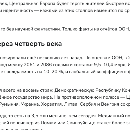
век, Центральная Европа будет терять жителей быстрее в
 и идентичность — каждый из этих столпов изменится по с
о без научной фантастики. Только факты из отчётов ООН
рез четверть века
озировали ещё несколько лет назад. По оценкам ООН, к 20
риод между 2061 и 2086 годами и составит 9,5–10,4 млрд.
ет рождаемость на 10–20 %, и глобальный коэффициент ф
я всего на восемь стран: Демократическую Республику Кон
нное государство мира. На противоположном полюсе — Це
умыния, Украина, Хорватия, Литва, Сербия и Венгрия сокр
, то есть на 3,5 млн меньше, чем сегодня. Медианный воз
еский пенсионер из Ломжи или Свиноуйсьце станет более 
ение и рынок жилья.