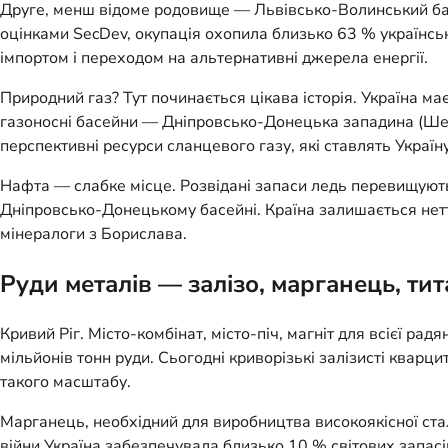
Друге, менш відоме родовище — Львівсько-Волинський басей
оцінками SecDev, окупація охопила близько 63 % українськ
імпортом і переходом на альтернативні джерела енергії.
Природний газ? Тут починається цікава історія. Україна м
газоносні басейни — Дніпровсько-Донецька западина (Шеб
перспективні ресурси сланцевого газу, які ставлять Украї
Нафта — слабке місце. Розвідані запаси ледь перевищують
Дніпровсько-Донецькому басейні. Країна залишається нетт
мінералоги з Борислава.
Руди металів — залізо, марганець, тит
Кривий Ріг. Місто-комбінат, місто-піч, магніт для всієї ра
мільйонів тонн руди. Сьогодні криворізькі залізисті кварц
такого масштабу.
Марганець, необхідний для виробництва високоякісної стал
війни Україна забезпечувала близько 10 % світових запас