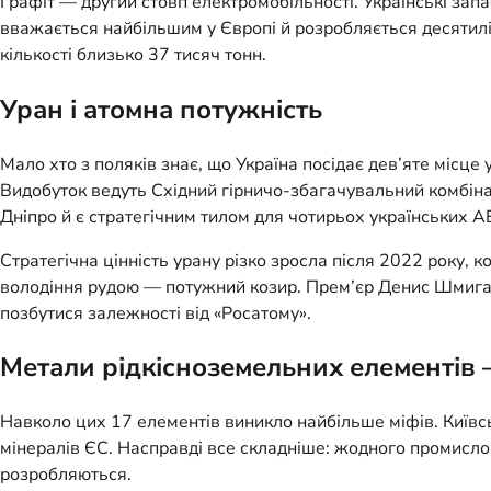
Графіт — другий стовп електромобільності. Українські запа
вважається найбільшим у Європі й розробляється десятиліт
кількості близько 37 тисяч тонн.
Уран і атомна потужність
Мало хто з поляків знає, що Україна посідає дев’яте місце
Видобуток ведуть Східний гірничо-збагачувальний комбіна
Дніпро й є стратегічним тилом для чотирьох українських А
Стратегічна цінність урану різко зросла після 2022 року, 
володіння рудою — потужний козир. Прем’єр Денис Шмигал
позбутися залежності від «Росатому».
Метали рідкісноземельних елементів 
Навколо цих 17 елементів виникло найбільше міфів. Київсь
мінералів ЄС. Насправді все складніше: жодного промислов
розробляються.