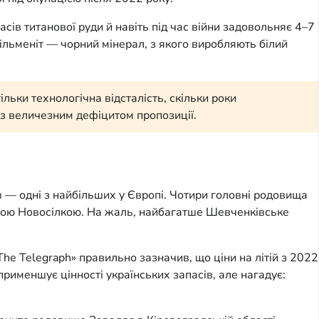
асів титанової руди й навіть під час війни задовольняє 4–7
ільменіт — чорний мінерал, з якого виробляють білий
ьки технологічна відсталість, скільки роки
 із величезним дефіцитом пропозиції.
ів — одні з найбільших у Європі. Чотири головні родовища
икою Новосілкою. На жаль, найбагатше Шевченківське
he Telegraph» правильно зазначив, що ціни на літій з 2022
рименшує цінності українських запасів, але нагадує: