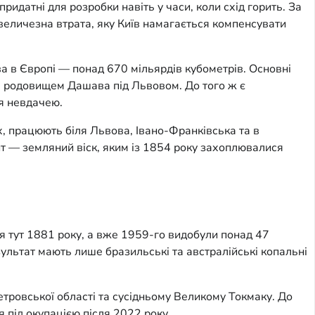
идатні для розробки навіть у часи, коли схід горить. За
величезна втрата, яку Київ намагається компенсувати
ва в Європі — понад 670 мільярдів кубометрів. Основні
м родовищем Дашава під Львовом. До того ж є
ся невдачею.
, працюють біля Львова, Івано-Франківська та в
т — земляний віск, яким із 1854 року захоплювалися
ався тут 1881 року, а вже 1959-го видобули понад 47
зультат мають лише бразильські та австралійські копальні
етровської області та сусідньому Великому Токмаку. До
 під окупацією після 2022 року.