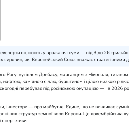
е експерти оцінюють у вражаючі суми — від 3 до 26 трильйо
их сировин, які Європейський Союз вважає стратегічними д
ого Рогу, вугіллям Донбасу, марганцем з Нікополя, титано
м, нафтою, кам’яною сіллю, бурштином і цілою низкою рідкі
сьогодні перебуває під російською окупацією — і в 2026 ро
, інвестори — про майбутнє. Єдине, що не викликає сумнів
авніших структур земної кори Європи. Це докембрійська куз
ї енергетики.