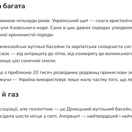
а багата
виною мільярди років. Український щит — смуга кристалічни
 мули Азовського моря. Саме в цих давніх породах утворили
оної кременистої породи.
леозойські вугільні басейни та карпатська складчаста систе
воє — від антрациту до літію, від озокериту до волинськог
ище цієї сонячної смоли.
 що з приблизно 20 тисяч розвіданих родовищ промислове з
учи — Україна використовує лише малу частку того, що леж
 й газ
соціації, але геологічно — це Донецький вугільний басейн
сідала шосте місце у світі. Антрацит — найтвердіший і найч