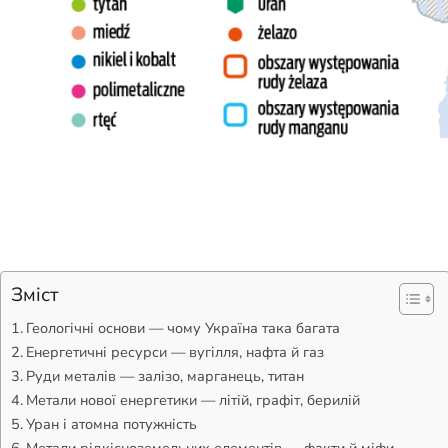
Зміст
Геологічні основи — чому Україна така багата
Енергетичні ресурси — вугілля, нафта й газ
Руди металів — залізо, марганець, титан
Метали нової енергетики — літій, графіт, берилій
Уран і атомна потужність
Метали рідкісноземельних елементів — факти й міфи