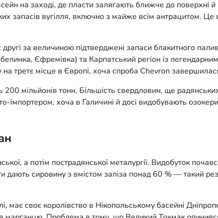
н на заході, де пласти залягають ближче до поверхні й пр
их запасів вугілля, включно з майже всім антрацитом. Це 
ає другі за величиною підтверджені запаси блакитного пали
елинка, Єфремівка) та Карпатський регіон із легендарни
ну на третє місце в Європі, хоча спроба Chevron завершила
 200 мільйонів тонн. Більшість свердловин, ще радянських
о-імпортером, хоча в Галичині й досі видобувають озокери
ан
дянської, а потім пострадянської металургії. Видобуток поч
ити дають сировину з вмістом заліза понад 60 % — такий ре
і, має своє королівство в Нікопольському басейні Дніпроп
ів марганцю. Проблема в тому, що Великий Токмак опинився