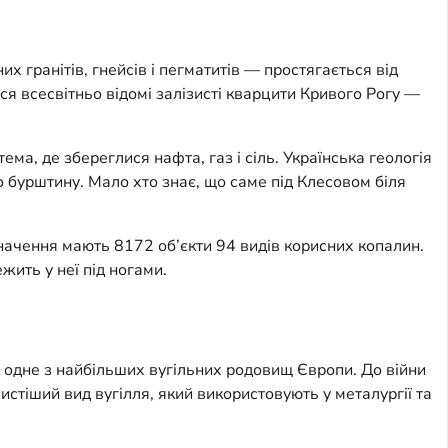
х гранітів, гнейсів і пегматитів — простягається від
ся всесвітньо відомі залізисті кварцити Кривого Рогу —
ма, де збереглися нафта, газ і сіль. Українська геологія
о бурштину. Мало хто знає, що саме під Клесовом біля
начення мають 8172 об’єкти 94 видів корисних копалин.
ить у неї під ногами.
, одне з найбільших вугільних родовищ Європи. До війни
истіший вид вугілля, який використовують у металургії та