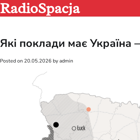
RadioSpacja
Skip
to
content
Які поклади має Україна 
Posted on
20.05.2026
by
admin