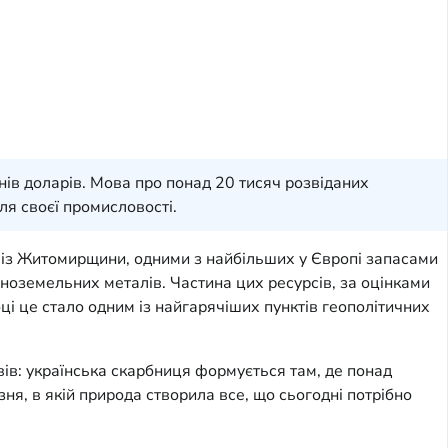
нів доларів. Мова про понад 20 тисяч розвіданих
ля своєї промисловості.
м із Житомирщини, одними з найбільших у Європі запасами
сноземельних металів. Частина цих ресурсів, за оцінками
ці це стало одним із найгарячіших пунктів геополітичних
ів: українська скарбниця формується там, де понад
ня, в якій природа створила все, що сьогодні потрібно