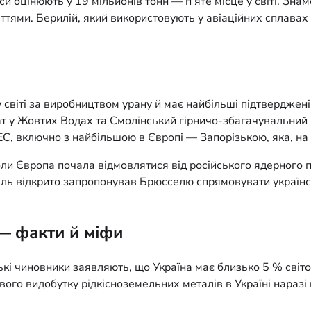
си оцінюють у 19 мільйонів тонн — п’яте місце у світі. Зн
тями. Берилій, який використовують у авіаційних сплавах 
 у світі за виробництвом урану й має найбільші підтвердже
т у Жовтих Водах та Смолінський гірничо-збагачувальний 
ЕС, включно з найбільшою в Європі — Запорізькою, яка, на
коли Європа почала відмовлятися від російського ядерного 
ь відкрито запропонував Брюсселю спрямовувати українськ
— факти й міфи
кі чиновники заявляють, що Україна має близько 5 % світов
ого видобутку рідкісноземельних металів в Україні наразі 