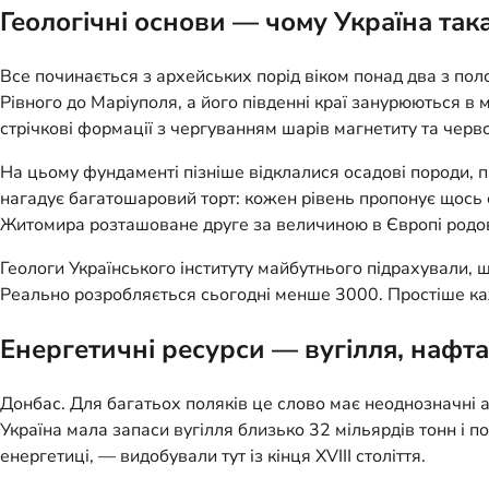
Геологічні основи — чому Україна так
Все починається з архейських порід віком понад два з поло
Рівного до Маріуполя, а його південні краї занурюються в
стрічкові формації з чергуванням шарів магнетиту та черв
На цьому фундаменті пізніше відклалися осадові породи, па
нагадує багатошаровий торт: кожен рівень пропонує щось с
Житомира розташоване друге за величиною в Європі родов
Геологи Українського інституту майбутнього підрахували,
Реально розробляється сьогодні менше 3000. Простіше каж
Енергетичні ресурси — вугілля, нафта
Донбас. Для багатьох поляків це слово має неоднозначні а
Україна мала запаси вугілля близько 32 мільярдів тонн і по
енергетиці, — видобували тут із кінця XVIII століття.