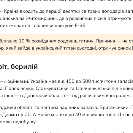
н. Країна входить до першої десятки світових володарів зап
анська на Житомирщині, де з розсипних пісків отримують 
них імплантів і обшивки двигунів F-35.
изько 10 % розвіданих родовищ титану. Причина — не стіл
ор, який зайде в український титан сьогодні, отримує ринок
іт, берилій
ими оцінками, Україна має від 450 до 500 тисяч тонн запас
ка, Полохівське, Станкуватське та Шевченківське під Вел
два інші — в Донецькій області — під російським контролем.
ській області та частина західних запасів. Британський «T
Дермітт у США може містити до 40 мільйонів тонн. Це не п
оміка видобутку.