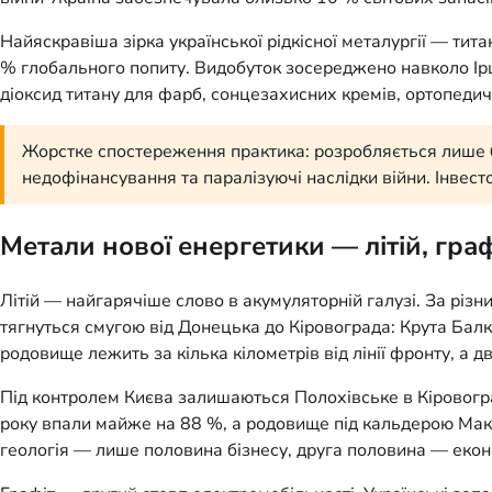
Найяскравіша зірка української рідкісної металургії — тита
% глобального попиту. Видобуток зосереджено навколо Ірш
діоксид титану для фарб, сонцезахисних кремів, ортопедич
Жорстке спостереження практика: розробляється лише бл
недофінансування та паралізуючі наслідки війни. Інвест
Метали нової енергетики — літій, граф
Літій — найгарячіше слово в акумуляторній галузі. За різн
тягнуться смугою від Донецька до Кіровограда: Крута Бал
родовище лежить за кілька кілометрів від лінії фронту, а 
Під контролем Києва залишаються Полохівське в Кіровоград
року впали майже на 88 %, а родовище під кальдерою Мак-
геологія — лише половина бізнесу, друга половина — екон