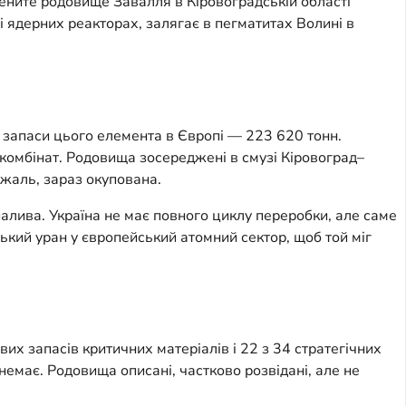
амените родовище Завалля в Кіровоградській області
і ядерних реакторах, залягає в пегматитах Волині в
ні запаси цього елемента в Європі — 223 620 тонн.
комбінат. Родовища зосереджені в смузі Кіровоград–
 жаль, зараз окупована.
палива. Україна не має повного циклу переробки, але саме
ий уран у європейський атомний сектор, щоб той міг
их запасів критичних матеріалів і 22 з 34 стратегічних
немає. Родовища описані, частково розвідані, але не