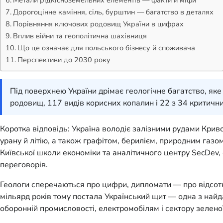
Дорогоцінне каміння, сіль, бурштин — багатство в деталях
Порівняння ключових родовищ України в цифрах
Вплив війни та геополітична шахівниця
Що це означає для польського бізнесу й споживача
Перспективи до 2030 року
Під поверхнею України дрімає геологічне багатство, як
родовищ, 117 видів корисних копалин і 22 з 34 критичн
Коротка відповідь: Україна володіє залізними рудами Крив
урану й літію, а також графітом, берилієм, природним газо
Київської школи економіки та аналітичного центру SecDev, 
переговорів.
Геологи сперечаються про цифри, дипломати — про відсотки
мільярд років тому постала Український щит — одна з найд
оборонній промисловості, електромобілям і сектору зелено