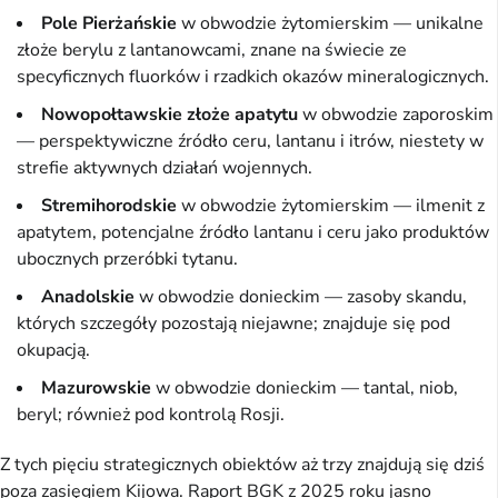
Pole Pierżańskie
w obwodzie żytomierskim — unikalne
złoże berylu z lantanowcami, znane na świecie ze
specyficznych fluorków i rzadkich okazów mineralogicznych.
Nowopołtawskie złoże apatytu
w obwodzie zaporoskim
— perspektywiczne źródło ceru, lantanu i itrów, niestety w
strefie aktywnych działań wojennych.
Stremihorodskie
w obwodzie żytomierskim — ilmenit z
apatytem, potencjalne źródło lantanu i ceru jako produktów
ubocznych przeróbki tytanu.
Anadolskie
w obwodzie donieckim — zasoby skandu,
których szczegóły pozostają niejawne; znajduje się pod
okupacją.
Mazurowskie
w obwodzie donieckim — tantal, niob,
beryl; również pod kontrolą Rosji.
Z tych pięciu strategicznych obiektów aż trzy znajdują się dziś
poza zasięgiem Kijowa. Raport BGK z 2025 roku jasno