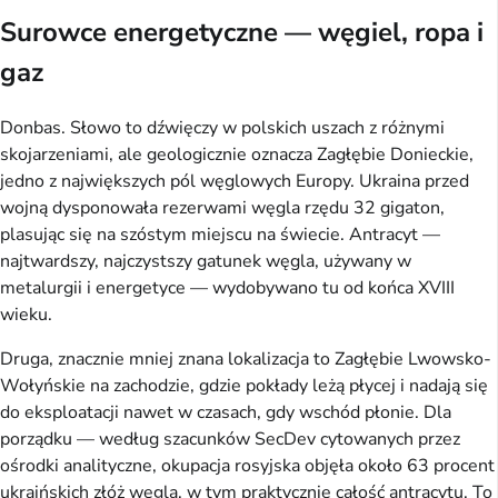
Surowce energetyczne — węgiel, ropa i
gaz
Donbas. Słowo to dźwięczy w polskich uszach z różnymi
skojarzeniami, ale geologicznie oznacza Zagłębie Donieckie,
jedno z największych pól węglowych Europy. Ukraina przed
wojną dysponowała rezerwami węgla rzędu 32 gigaton,
plasując się na szóstym miejscu na świecie. Antracyt —
najtwardszy, najczystszy gatunek węgla, używany w
metalurgii i energetyce — wydobywano tu od końca XVIII
wieku.
Druga, znacznie mniej znana lokalizacja to Zagłębie Lwowsko-
Wołyńskie na zachodzie, gdzie pokłady leżą płycej i nadają się
do eksploatacji nawet w czasach, gdy wschód płonie. Dla
porządku — według szacunków SecDev cytowanych przez
ośrodki analityczne, okupacja rosyjska objęła około 63 procent
ukraińskich złóż węgla, w tym praktycznie całość antracytu. To