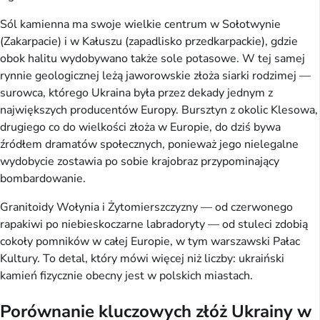
Sól kamienna ma swoje wielkie centrum w Sołotwynie
(Zakarpacie) i w Kałuszu (zapadlisko przedkarpackie), gdzie
obok halitu wydobywano także sole potasowe. W tej samej
rynnie geologicznej leżą jaworowskie złoża siarki rodzimej —
surowca, którego Ukraina była przez dekady jednym z
największych producentów Europy. Bursztyn z okolic Klesowa,
drugiego co do wielkości złoża w Europie, do dziś bywa
źródłem dramatów społecznych, ponieważ jego nielegalne
wydobycie zostawia po sobie krajobraz przypominający
bombardowanie.
Granitoidy Wołynia i Żytomierszczyzny — od czerwonego
rapakiwi po niebieskoczarne labradoryty — od stuleci zdobią
cokoły pomników w całej Europie, w tym warszawski Pałac
Kultury. To detal, który mówi więcej niż liczby: ukraiński
kamień fizycznie obecny jest w polskich miastach.
Porównanie kluczowych złóż Ukrainy w