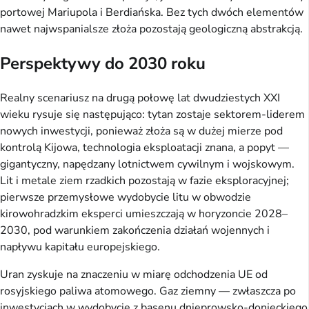
portowej Mariupola i Berdiańska. Bez tych dwóch elementów
nawet najwspanialsze złoża pozostają geologiczną abstrakcją.
Perspektywy do 2030 roku
Realny scenariusz na drugą połowę lat dwudziestych XXI
wieku rysuje się następująco: tytan zostaje sektorem-liderem
nowych inwestycji, ponieważ złoża są w dużej mierze pod
kontrolą Kijowa, technologia eksploatacji znana, a popyt —
gigantyczny, napędzany lotnictwem cywilnym i wojskowym.
Lit i metale ziem rzadkich pozostają w fazie eksploracyjnej;
pierwsze przemysłowe wydobycie litu w obwodzie
kirowohradzkim eksperci umieszczają w horyzoncie 2028–
2030, pod warunkiem zakończenia działań wojennych i
napływu kapitału europejskiego.
Uran zyskuje na znaczeniu w miarę odchodzenia UE od
rosyjskiego paliwa atomowego. Gaz ziemny — zwłaszcza po
inwestycjach w wydobycie z basenu dnieprowsko-donieckiego