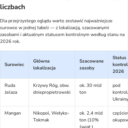
liczbach
Dla przejrzystego oglądu warto zestawić najważniejsze
surowce w jednej tabeli — z lokalizacją, szacowanymi
zasobami i aktualnym statusem kontrolnym według stanu na
2026 rok.
Status
Główna
Szacowane
Surowiec
kontro
lokalizacja
zasoby
2026
Ruda
Krzywy Róg, obw.
ok. 30 mld
pod
żelaza
dniepropietrowski
ton
kontrol
Ukrain
Mangan
Nikopol, Wełyko-
ok. 2,4 mld
części
Tokmak
ton (10%
okupo
świat.)