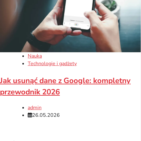
Nauka
Technologie i gadżety
Jak usunąć dane z Google: kompletny
przewodnik 2026
admin
26.05.2026