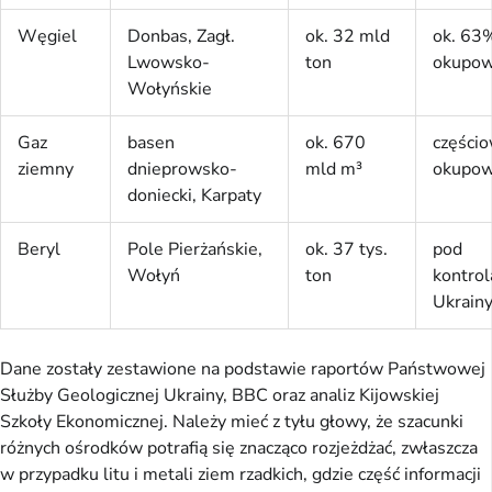
Węgiel
Donbas, Zagł.
ok. 32 mld
ok. 63
Lwowsko-
ton
okupo
Wołyńskie
Gaz
basen
ok. 670
części
ziemny
dnieprowsko-
mld m³
okupo
doniecki, Karpaty
Beryl
Pole Pierżańskie,
ok. 37 tys.
pod
Wołyń
ton
kontrol
Ukrain
Dane zostały zestawione na podstawie raportów Państwowej
Służby Geologicznej Ukrainy, BBC oraz analiz Kijowskiej
Szkoły Ekonomicznej. Należy mieć z tyłu głowy, że szacunki
różnych ośrodków potrafią się znacząco rozjeżdżać, zwłaszcza
w przypadku litu i metali ziem rzadkich, gdzie część informacji