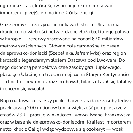
ogromna strata, którą Kijów próbuje rekompensować
importem i przejściem na inne źródła energii.
Gaz ziemny? Tu zaczyna się ciekawa historia. Ukraina ma
drugie co do wielkości potwierdzone złoża błękitnego paliwa
w Europie — rezerwy szacowane na ponad 670 miliardów
metrów sześciennych. Główne pola gazonośne to basen
dnieprowsko-doniecki (Szebelinka, Jefremiwka) oraz region
karpacki z legendarnym złożem Daszawa pod Lwowem. Do
tego dochodzą perspektywiczne zasoby gazu łupkowego,
plasujące Ukrainę na trzecim miejscu na Starym Kontynencie
— choć tu Chevron już raz spróbował, bilans okazał się fatalny
i koncern się wycofał.
Ropa naftowa to słabszy punkt. Łączne zbadane zasoby ledwie
przekraczają 200 milionów ton, a większość pomp jeszcze z
czasów ZSRR pracuje w okolicach Lwowa, Iwano-Frankowska
oraz w basenie dnieprowsko-donieckim. Kraj jest importerem
netto, choć z Galicji wciąż wydobywa się ozokeryt — wosk