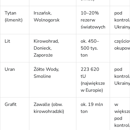
Tytan
Irszańsk,
10–20%
pod
(ilmenit)
Wolnogorsk
rezerw
kontrol
światowych
Ukrain
Lit
Kirowohrad,
ok. 450–
części
Donieck,
500 tys.
okupo
Zaporoże
ton
Uran
Żółte Wody,
223 620
pod
Smoline
tU
kontrol
(największe
Ukrain
w Europie)
Grafit
Zawalle (obw.
ok. 19 mln
w
kirowohradzki)
ton
większo
pod
kontrol