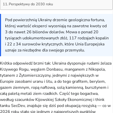
Perspektywy do 2030 roku
Pod powierzchnią Ukrainy drzemie geologiczna fortuna,
której wartość eksperci wyceniają na zawrotne kwoty od
3 do nawet 26 bilionów dolarów. Mowa o ponad 20
tysiącach udokumentowanych złóż, 117 rodzajach kopalin
i 22 z 34 surowców krytycznych, które Unia Europejska
uznaje za niezbędne dla swojego przemysłu.
Krótka odpowiedź brzmi tak: Ukraina dysponuje rudami żelaza
Krzywego Rogu, węglem Donbasu, manganem z Nikopola,
tytanem z Żytomierszczyzny, jednymi z największych w
Europie zasobami uranu i litu, a do tego grafitem, berylem,
gazem ziemnym, ropą naftową, solą kamienną, bursztynem i
całą paletą metali ziem rzadkich. Część tego bogactwa,
według szacunków Kijowskiej Szkoły Ekonomicznej i think
tanku SecDev, znajduje się dziś pod okupacją rosyjską — co w
2026 roku stało się jednym z najgorętszych punktów