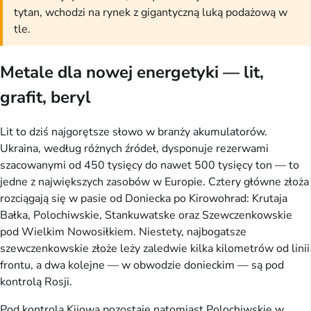
tytan, wchodzi na rynek z gigantyczną luką podażową w
tle.
Metale dla nowej energetyki — lit,
grafit, beryl
Lit to dziś najgorętsze słowo w branży akumulatorów.
Ukraina, według różnych źródeł, dysponuje rezerwami
szacowanymi od 450 tysięcy do nawet 500 tysięcy ton — to
jedne z największych zasobów w Europie. Cztery główne złoża
rozciągają się w pasie od Doniecka po Kirowohrad: Krutaja
Bałka, Polochiwskie, Stankuwatske oraz Szewczenkowskie
pod Wielkim Nowosiłkiem. Niestety, najbogatsze
szewczenkowskie złoże leży zaledwie kilka kilometrów od linii
frontu, a dwa kolejne — w obwodzie donieckim — są pod
kontrolą Rosji.
Pod kontrolą Kijowa pozostaje natomiast Polochiwskie w