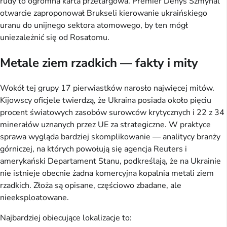
rudy to ogromna karta przetargowa. Premier Denys Szmyhal
otwarcie zaproponował Brukseli kierowanie ukraińskiego
uranu do unijnego sektora atomowego, by ten mógł
uniezależnić się od Rosatomu.
Metale ziem rzadkich — fakty i mity
Wokół tej grupy 17 pierwiastków narosło najwięcej mitów.
Kijowscy oficjele twierdzą, że Ukraina posiada około pięciu
procent światowych zasobów surowców krytycznych i 22 z 34
minerałów uznanych przez UE za strategiczne. W praktyce
sprawa wygląda bardziej skomplikowanie — analitycy branży
górniczej, na których powołują się agencja Reuters i
amerykański Departament Stanu, podkreślają, że na Ukrainie
nie istnieje obecnie żadna komercyjna kopalnia metali ziem
rzadkich. Złoża są opisane, częściowo zbadane, ale
nieeksploatowane.
Najbardziej obiecujące lokalizacje to: