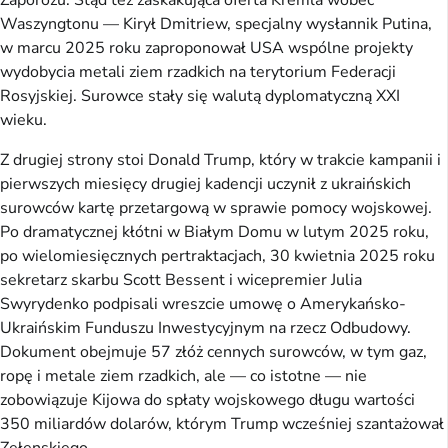
Zaporożu. Stąd też zaskakująca oferta Kremla wobec
Waszyngtonu — Kirył Dmitriew, specjalny wysłannik Putina,
w marcu 2025 roku zaproponował USA wspólne projekty
wydobycia metali ziem rzadkich na terytorium Federacji
Rosyjskiej. Surowce stały się walutą dyplomatyczną XXI
wieku.
Z drugiej strony stoi Donald Trump, który w trakcie kampanii i
pierwszych miesięcy drugiej kadencji uczynił z ukraińskich
surowców kartę przetargową w sprawie pomocy wojskowej.
Po dramatycznej kłótni w Białym Domu w lutym 2025 roku,
po wielomiesięcznych pertraktacjach, 30 kwietnia 2025 roku
sekretarz skarbu Scott Bessent i wicepremier Julia
Swyrydenko podpisali wreszcie umowę o Amerykańsko-
Ukraińskim Funduszu Inwestycyjnym na rzecz Odbudowy.
Dokument obejmuje 57 złóż cennych surowców, w tym gaz,
ropę i metale ziem rzadkich, ale — co istotne — nie
zobowiązuje Kijowa do spłaty wojskowego długu wartości
350 miliardów dolarów, którym Trump wcześniej szantażował