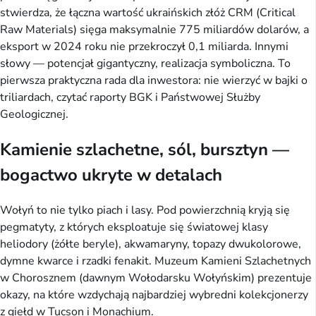
stwierdza, że łączna wartość ukraińskich złóż CRM (Critical
Raw Materials) sięga maksymalnie 775 miliardów dolarów, a
eksport w 2024 roku nie przekroczył 0,1 miliarda. Innymi
słowy — potencjał gigantyczny, realizacja symboliczna. To
pierwsza praktyczna rada dla inwestora: nie wierzyć w bajki o
triliardach, czytać raporty BGK i Państwowej Służby
Geologicznej.
Kamienie szlachetne, sól, bursztyn —
bogactwo ukryte w detalach
Wołyń to nie tylko piach i lasy. Pod powierzchnią kryją się
pegmatyty, z których eksploatuje się światowej klasy
heliodory (żółte beryle), akwamaryny, topazy dwukolorowe,
dymne kwarce i rzadki fenakit. Muzeum Kamieni Szlachetnych
w Chorosznem (dawnym Wołodarsku Wołyńskim) prezentuje
okazy, na które wzdychają najbardziej wybredni kolekcjonerzy
z giełd w Tucson i Monachium.