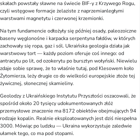
skałach powstały sławne na świecie BIF-y z Krzywego Rogu,
czyli wstęgowe formacje żelaziste z naprzemianległymi
warstwami magnetytu i czerwonej krzemionki.
Na tym fundamencie odłożyły się później osady, paleozoiczne
baseny węglonośne i karpacka serpentyna fałdów, w których
zachowały się ropa, gaz i sól. Ukraińska geologia działa jak
warstwowy tort — każdy poziom oferuje coś innego: od
antracytu po lit, od ozokerytu po bursztyn wołyński. Niewielu
zdaje sobie sprawę, że to właśnie tutaj, pod Klesowem koło
Żytomierza, leży drugie co do wielkości europejskie złoże tej
żywicznej, słonecznej skamieliny.
Geolodzy z Ukraińskiego Instytutu Przyszłości oszacowali, że
spośród około 20 tysięcy udokumentowanych złóż
przemysłowe znaczenie ma 8172 obiektów obejmujących 94
rodzaje kopalin. Realnie eksploatowanych jest dziś niespełna
3000. Mówiąc po ludzku — Ukraina wykorzystuje zaledwie
ułamek tego, co ma pod stopami.