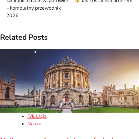
Jak kupić bitcoin za gotówkę
Jak Zostać Miliarderem
wpisu
– kompletny przewodnik
2026
Related Posts
Edukacja
Nauka