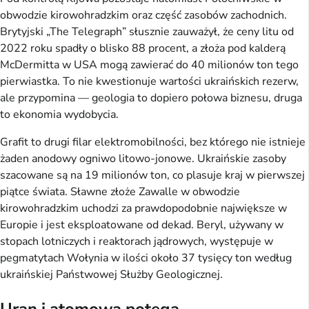
obwodzie kirowohradzkim oraz część zasobów zachodnich.
Brytyjski „The Telegraph” słusznie zauważył, że ceny litu od
2022 roku spadły o blisko 88 procent, a złoża pod kalderą
McDermitta w USA mogą zawierać do 40 milionów ton tego
pierwiastka. To nie kwestionuje wartości ukraińskich rezerw,
ale przypomina — geologia to dopiero połowa biznesu, druga
to ekonomia wydobycia.
Grafit to drugi filar elektromobilności, bez którego nie istnieje
żaden anodowy ogniwo litowo-jonowe. Ukraińskie zasoby
szacowane są na 19 milionów ton, co plasuje kraj w pierwszej
piątce świata. Sławne złoże Zawalle w obwodzie
kirowohradzkim uchodzi za prawdopodobnie największe w
Europie i jest eksploatowane od dekad. Beryl, używany w
stopach lotniczych i reaktorach jądrowych, występuje w
pegmatytach Wołynia w ilości około 37 tysięcy ton według
ukraińskiej Państwowej Służby Geologicznej.