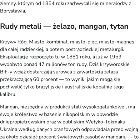
ziemny, którym od 1854 roku zachwycali się mineralodzy z
Borysławia.
Rudy metali — żelazo, mangan, tytan
Krzywy Róg. Miasto-kombinat, miasto-piec, miasto-magnes
dla całej radzieckiej, a potem postradzieckiej metalurgii.
Eksploatację rozpoczęto tu w 1881 roku, a już w 1959
wydobyto ponad 47 milionów ton rudy. Dziś krzyworoskie
BIF-y wciąż dostarczają surowca z zawartością żelaza
przekraczającą 60 procent — to wynik, jakim mogą się
pochwalić tylko brazylijskie i australijskie kopalnie tego
kalibru.
Mangan, niezbędny w produkcji stali wysokogatunkowej, ma
swoje królestwo w basenie nikopolskim w obwodzie
dniepropietrowskim oraz w pobliskim Wełyko-Tokmaku.
Ukraina według danych branżowych odpowiadała przed wojną
za około dziesięć procent światowych zasobów manganu — to