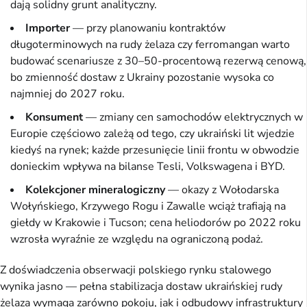
dają solidny grunt analityczny.
Importer
— przy planowaniu kontraktów
długoterminowych na rudy żelaza czy ferromangan warto
budować scenariusze z 30–50-procentową rezerwą cenową,
bo zmienność dostaw z Ukrainy pozostanie wysoka co
najmniej do 2027 roku.
Konsument
— zmiany cen samochodów elektrycznych w
Europie częściowo zależą od tego, czy ukraiński lit wjedzie
kiedyś na rynek; każde przesunięcie linii frontu w obwodzie
donieckim wpływa na bilanse Tesli, Volkswagena i BYD.
Kolekcjoner mineralogiczny
— okazy z Wołodarska
Wołyńskiego, Krzywego Rogu i Zawalle wciąż trafiają na
giełdy w Krakowie i Tucson; cena heliodorów po 2022 roku
wzrosła wyraźnie ze względu na ograniczoną podaż.
Z doświadczenia obserwacji polskiego rynku stalowego
wynika jasno — pełna stabilizacja dostaw ukraińskiej rudy
żelaza wymaga zarówno pokoju, jak i odbudowy infrastruktury