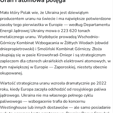
Uran i atomowa potęga
Mało który Polak wie, że Ukraina jest dziewiątym
producentem uranu na świecie i ma największe potwierdzone
zasoby tego pierwiastka w Europie — według Departamentu
Energii Jądrowej Ukrainy mowa o 223 620 tonach
metalicznego uranu. Wydobycie prowadzą Wschodnio-
Górniczy Kombinat Wzbogacania w Żółtych Wodach (obwód
dniepropietrowski) i Smoliński Kombinat Górniczy. Złoża
skupiają się w pasie Kirowohrad–Dniepr i są strategicznym
zapleczem dla czterech ukraińskich elektrowni atomowych, w
tym największej w Europie — Zaporoskiej, niestety obecnie
okupowanej.
Wartość strategiczna uranu wzrosła dramatycznie po 2022
roku, kiedy Europa zaczęła odchodzić od rosyjskiego paliwa
jądrowego. Ukraina nie ma własnego pełnego cyklu
paliwowego — wzbogacenie trafia do koncernu
Westinghouse lub innych dostawców — ale samo posiadanie