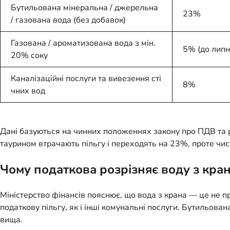
Бутильована мінеральна / джерельна
23%
/ газована вода (без добавок)
Газована / ароматизована вода з мін.
5% (до липн
20% соку
Каналізаційні послуги та вивезення сті
8%
чних вод
Дані базуються на чинних положеннях закону про ПДВ та р
таурином втрачають пільгу і переходять на 23%, проте чис
Чому податкова розрізняє воду з кран
Міністерство фінансів пояснює, що вода з крана — це не п
податкову пільгу, як і інші комунальні послуги. Бутильова
вища.