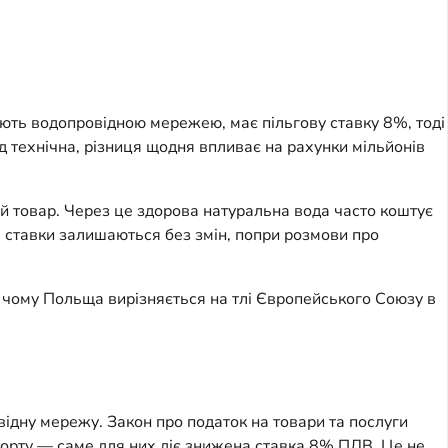
чають водопровідною мережею, має пільгову ставку 8%, тоді
 технічна, різниця щодня впливає на рахунки мільйонів
ий товар. Через це здорова натуральна вода часто коштує
оці ставки залишаються без змін, попри розмови про
ж чому Польща вирізняється на тлі Європейського Союзу в
відну мережу. Закон про податок на товари та послуги
орту — саме для них діє знижена ставка 8% ПДВ. Це не