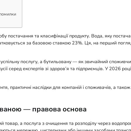
 помилки
обу постачання та класифікації продукту. Вода, яку поста
атковується за базовою ставкою 23%. Ця, на перший погляд
 суспільну послугу, а бутильовану — як звичайний споживч
кусії серед експертів зі здоров’я та підприємців. У 2026 р
нтя, практичні наслідки для компаній і споживачів, а тако
ьованою — правова основа
ий товар, а послуга з очищення та розподілу через водопро
ачаються мережею, цистернами або іншими засобами трансп