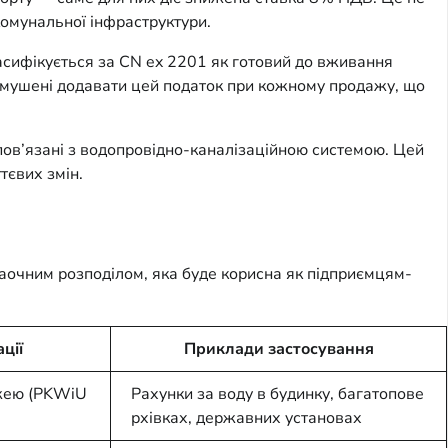
комунальної інфраструктури.
ласифікується за CN ex 2201 як готовий до вживання
 змушені додавати цей податок при кожному продажу, що
 пов’язані з водопровідно-каналізаційною системою. Цей
тєвих змін.
наочним розподілом, яка буде корисна як підприємцям-
ції
Приклади застосування
жею (PKWiU
Рахунки за воду в будинку, багатопове
рхівках, державних установах