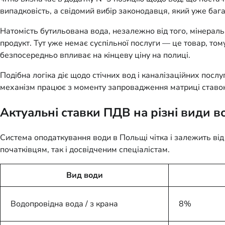
випадковість, а свідомий вибір законодавця, який уже баг
Натомість бутильована вода, незалежно від того, мінерал
продукт. Тут уже немає суспільної послуги — це товар, т
безпосередньо впливає на кінцеву ціну на полиці.
Подібна логіка діє щодо стічних вод і каналізаційних пос
механізм працює з моменту запровадження матриці ставок
Актуальні ставки ПДВ на різні види в
Система оподаткування води в Польщі чітка і залежить ві
початківцям, так і досвідченим спеціалістам.
Вид води
Водопровідна вода / з крана
8%