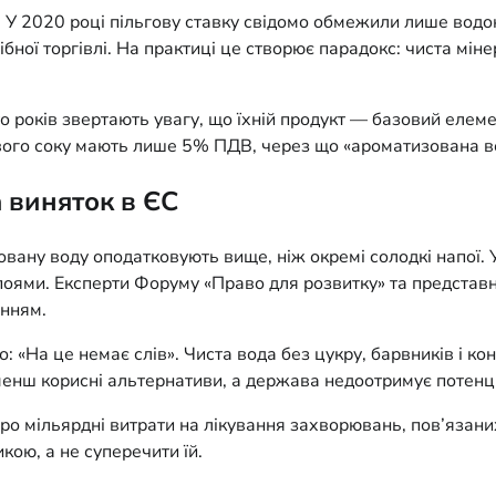
. У 2020 році пільгову ставку свідомо обмежили лише вод
ібної торгівлі. На практиці це створює парадокс: чиста мін
о років звертають увагу, що їхній продукт — базовий еле
ового соку мають лише 5% ПДВ, через що «ароматизована в
 виняток в ЄС
ану воду оподатковують вище, ніж окремі солодкі напої. У 
поями. Експерти Форуму «Право для розвитку» та представн
інням.
 «На це немає слів». Чиста вода без цукру, барвників і ко
енш корисні альтернативи, а держава недоотримує потенці
 про мільярдні витрати на лікування захворювань, пов’яза
ою, а не суперечити їй.