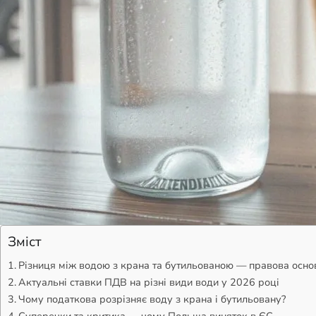
Зміст
Різниця між водою з крана та бутильованою — правова осно
Актуальні ставки ПДВ на різні види води у 2026 році
Чому податкова розрізняє воду з крана і бутильовану?
Суперечки та критика — чому Польща виняток в ЄС