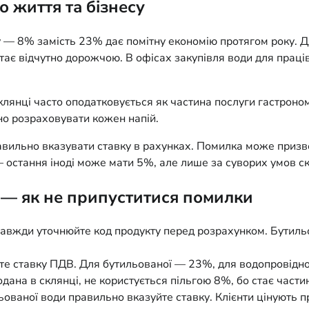
 життя та бізнесу
 — 8% замість 23% дає помітну економію протягом року. Для
стає відчутно дорожчою. В офісах закупівля води для прац
склянці часто оподатковується як частина послуги гастроно
но розраховувати кожен напій.
вильно вказувати ставку в рахунках. Помилка може призвес
остання іноді може мати 5%, але лише за суворих умов ск
х — як не припуститися помилки
авжди уточнюйте код продукту перед розрахунком. Бутильо
те ставку ПДВ. Для бутильованої — 23%, для водопровідно
дана в склянці, не користується пільгою 8%, бо стає части
ваної води правильно вказуйте ставку. Клієнти цінують пр