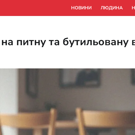
НОВИНИ
ЛЮДИНА
Н
на питну та бутильовану 