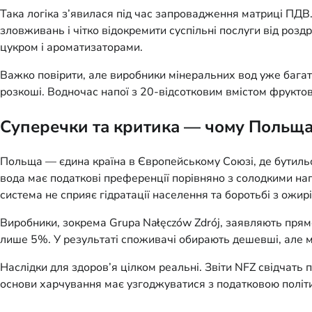
Така логіка з’явилася під час запровадження матриці ПДВ
зловживань і чітко відокремити суспільні послуги від роздр
цукром і ароматизаторами.
Важко повірити, але виробники мінеральних вод уже багат
розкоші. Водночас напої з 20-відсотковим вмістом фрукт
Суперечки та критика — чому Польща
Польща — єдина країна в Європейському Союзі, де бутильов
вода має податкові преференції порівняно з солодкими на
система не сприяє гідратації населення та боротьбі з ожир
Виробники, зокрема Grupa Nałęczów Zdrój, заявляють прямо:
лише 5%. У результаті споживачі обирають дешевші, але м
Наслідки для здоров’я цілком реальні. Звіти NFZ свідчать
основи харчування має узгоджуватися з податковою політик