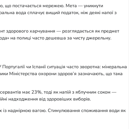
ою, що постачається мережею. Мета — уникнути
еральна вода сплачує вищий податок, ніж деякі напої з
мент здорового харчування — розглядається як предмет
ода» на полиці часто дешевша за чисту джерельну.
Португалії чи Іспанії ситуація часто зворотна: мінеральна
ики Міністерства охорони здоров’я зазначають, що така
нсервантів має 23%, тоді як напій з яблучним соком —
йні надходження від здоровіших виборів.
них із надмірною вагою. Стимулювання споживання води як