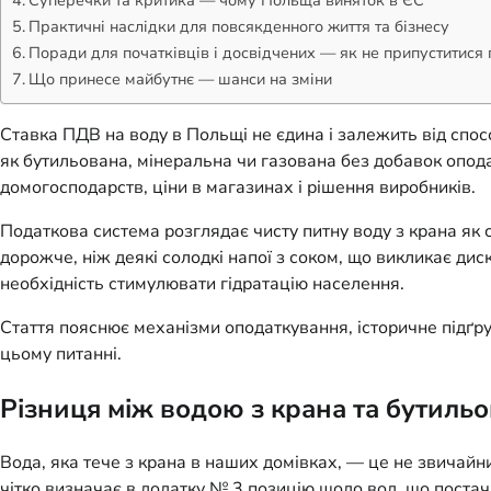
Практичні наслідки для повсякденного життя та бізнесу
Поради для початківців і досвідчених — як не припуститися
Що принесе майбутнє — шанси на зміни
Ставка ПДВ на воду в Польщі не єдина і залежить від спос
як бутильована, мінеральна чи газована без добавок опод
домогосподарств, ціни в магазинах і рішення виробників.
Податкова система розглядає чисту питну воду з крана як
дорожче, ніж деякі солодкі напої з соком, що викликає дис
необхідність стимулювати гідратацію населення.
Стаття пояснює механізми оподаткування, історичне підґру
цьому питанні.
Різниця між водою з крана та бутил
Вода, яка тече з крана в наших домівках, — це не звичайн
чітко визначає в додатку № 3 позицію щодо вод, що пост