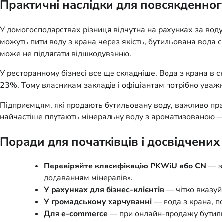
Практичні наслідки для повсякденного
У домогосподарствах різниця відчутна на рахунках за воду
можуть пити воду з крана через якість, бутильована вода 
може не підлягати відшкодуванню.
У ресторанному бізнесі все ще складніше. Вода з крана в 
23%. Тому власникам закладів і офіціантам потрібно уваж
Підприємцям, які продають бутильовану воду, важливо пра
найчастіше плутають мінеральну воду з ароматизованою — 
Поради для початківців і досвідчени
Перевіряйте класифікацію PKWiU або CN
— з
додаванням мінералів».
У рахунках для бізнес-клієнтів
— чітко вказуй
У громадському харчуванні
— вода з крана, по
Для e-commerce
— при онлайн-продажу бутильо