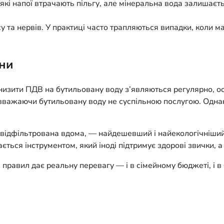
кі напої втрачають пільгу, але мінеральна вода залишаєть
у та нервів. У практиці часто трапляються випадки, коли м
іни
 знизити ПДВ на бутильовану воду з’являються регулярно, о
 вважаючи бутильовану воду не суспільною послугою. Однак 
 відфільтрована вдома, — найдешевший і найекологічніший
ється інструментом, який іноді підтримує здорові звички, а
 правил дає реальну перевагу — і в сімейному бюджеті, і в 