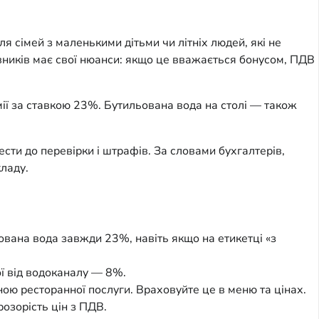
 сімей з маленькими дітьми чи літніх людей, які не
івників має свої нюанси: якщо це вважається бонусом, ПДВ
мії за ставкою 23%. Бутильована вода на столі — також
ти до перевірки і штрафів. За словами бухгалтерів,
ладу.
вана вода завжди 23%, навіть якщо на етикетці «з
ї від водоканалу — 8%.
ною ресторанної послуги. Враховуйте це в меню та цінах.
озорість цін з ПДВ.