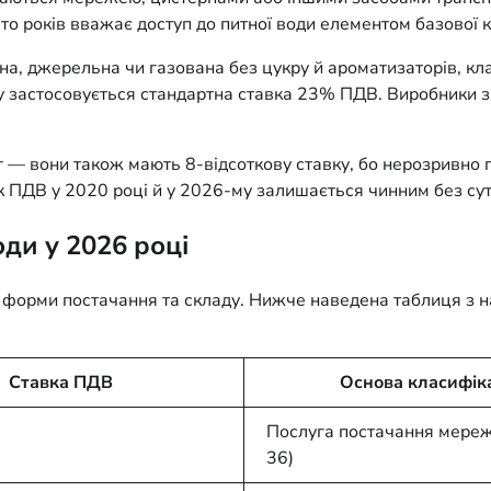
ато років вважає доступ до питної води елементом базової 
ьна, джерельна чи газована без цукру й ароматизаторів, к
ому застосовується стандартна ставка 23% ПДВ. Виробники
луг — вони також мають 8-відсоткову ставку, бо нерозривно
 ПДВ у 2020 році й у 2026-му залишається чинним без сут
оди у 2026 році
д форми постачання та складу. Нижче наведена таблиця з 
Ставка ПДВ
Основа класифіка
Послуга постачання мере
36)