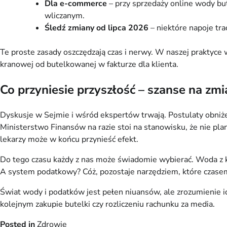
Dla e-commerce
– przy sprzedaży online wody bu
wliczanym.
Śledź zmiany od lipca 2026
– niektóre napoje tr
Te proste zasady oszczędzają czas i nerwy. W naszej praktyce w
kranowej od butelkowanej w fakturze dla klienta.
Co przyniesie przyszłość – szanse na zm
Dyskusje w Sejmie i wśród ekspertów trwają. Postulaty obniże
Ministerstwo Finansów na razie stoi na stanowisku, że nie pla
lekarzy może w końcu przynieść efekt.
Do tego czasu każdy z nas może świadomie wybierać. Woda z kr
A system podatkowy? Cóż, pozostaje narzędziem, które czase
Świat wody i podatków jest pełen niuansów, ale zrozumienie 
kolejnym zakupie butelki czy rozliczeniu rachunku za media.
Posted in
Zdrowie