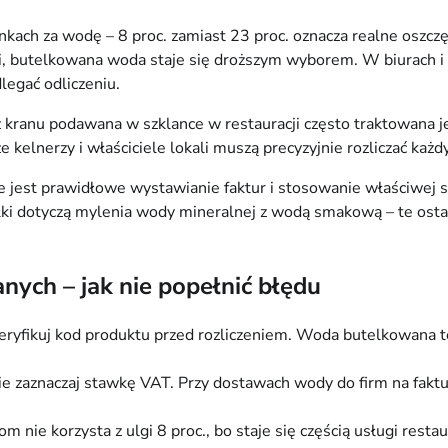
h za wodę – 8 proc. zamiast 23 proc. oznacza realne oszczędn
ci, butelkowana woda staje się droższym wyborem. W biurach
legać odliczeniu.
z kranu podawana w szklance w restauracji często traktowana 
 kelnerzy i właściciele lokali muszą precyzyjnie rozliczać każd
jest prawidłowe wystawianie faktur i stosowanie właściwej st
i dotyczą mylenia wody mineralnej z wodą smakową – te ostatn
ych – jak nie popełnić błędu
ryfikuj kod produktu przed rozliczeniem. Woda butelkowana to
e zaznaczaj stawkę VAT. Przy dostawach wody do firm na fakturz
ie korzysta z ulgi 8 proc., bo staje się częścią usługi restau