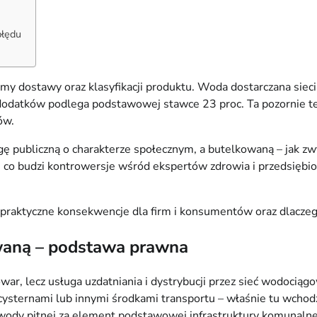
błędu
rmy dostawy oraz klasyfikacji produktu. Woda dostarczana siec
odatków podlega podstawowej stawce 23 proc. Ta pozornie tec
ów.
ugę publiczną o charakterze społecznym, a butelkowaną – jak 
m, co budzi kontrowersje wśród ekspertów zdrowia i przedsięb
praktyczne konsekwencje dla firm i konsumentów oraz dlaczego 
waną – podstawa prawna
owar, lecz usługa uzdatniania i dystrybucji przez sieć wodoci
 cysternami lub innymi środkami transportu – właśnie tu wchodz
wody pitnej za element podstawowej infrastruktury komunalne