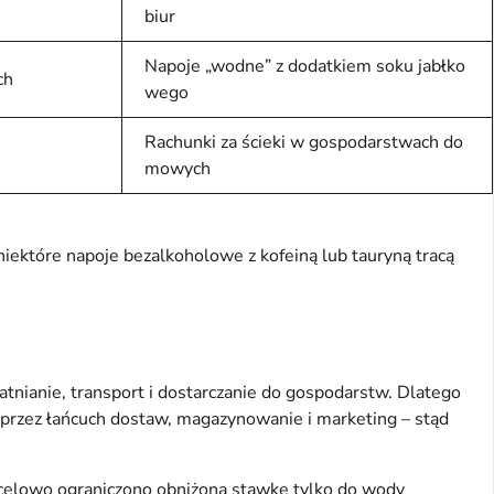
biur
Napoje „wodne” z dodatkiem soku jabłko
ch
wego
Rachunki za ścieki w gospodarstwach do
mowych
iektóre napoje bezalkoholowe z kofeiną lub tauryną tracą
tnianie, transport i dostarczanie do gospodarstw. Dlatego
 przez łańcuch dostaw, magazynowanie i marketing – stąd
celowo ograniczono obniżoną stawkę tylko do wody