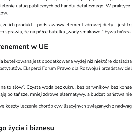
zielenie usług publicznych od handlu detalicznego. W praktyce 
tów.
ją, że ich produkt – podstawowy element zdrowej diety – jest
 sprawia, że na półce butelka „wody smakowej” bywa tańsza n
ewenement w UE
da butelkowana jest opodatkowana wyżej niż niektóre dosładza
bstytutów. Eksperci Forum Prawo dla Rozwoju i przedstawiciel
na to słów”. Czysta woda bez cukru, bez barwników, bez konse
ają po tańsze, mniej zdrowe alternatywy, a budżet państwa nie
we koszty leczenia chorób cywilizacyjnych związanych z nadw
o życia i biznesu