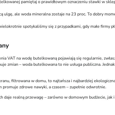
telkowanej pamiętaj o prawidłowym oznaczeniu stawki w sklepi
acą ulgę, ale woda mineralna zostaje na 23 proc. To dobry mom
ielokrotnie spotykaliśmy się z przypadkami, gdy małe firmy pła
iany
nia VAT na wodę butelkowaną pojawiają się regularnie, zwłaszc
nuje zmian – woda butelkowana to nie usługa publiczna. Jednak
anu, filtrowana w domu, to najtańsza i najbardziej ekologiczn
m promuje zdrowe nawyki, a czasem – zupełnie odwrotnie.
ich daje realną przewagę – zarówno w domowym budżecie, jak 