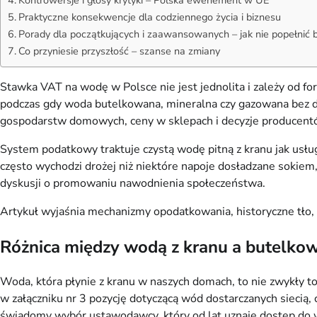
Praktyczne konsekwencje dla codziennego życia i biznesu
Porady dla początkujących i zaawansowanych – jak nie popełnić 
Co przyniesie przyszłość – szanse na zmiany
Stawka VAT na wodę w Polsce nie jest jednolita i zależy od fo
podczas gdy woda butelkowana, mineralna czy gazowana bez d
gospodarstw domowych, ceny w sklepach i decyzje producent
System podatkowy traktuje czystą wodę pitną z kranu jak usł
często wychodzi drożej niż niektóre napoje dosładzane sokie
dyskusji o promowaniu nawodnienia społeczeństwa.
Artykuł wyjaśnia mechanizmy opodatkowania, historyczne tło, 
Różnica między wodą z kranu a butelko
Woda, która płynie z kranu w naszych domach, to nie zwykły t
w załączniku nr 3 pozycję dotyczącą wód dostarczanych siecią,
świadomy wybór ustawodawcy, który od lat uznaje dostęp do 