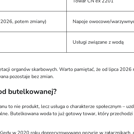
Towar CN ex 2201
a 2026, potem zmiany)
Napoje owocowe/warzywny
Usługi związane z wodą
tacji organów skarbowych. Warto pamiętać, że od lipca 2026 n
wana pozostaje bez zmian.
 od butelkowanej?
u to nie produkt, lecz usługa o charakterze społecznym – uzda
lne. Butelkowana woda to już gotowy towar, który przechodzi
 Kiedy w 2020 roku doprecyzowywano pozycje w załącznikach, 