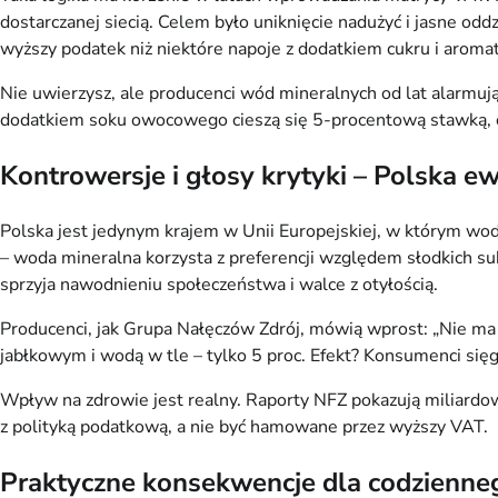
dostarczanej siecią. Celem było uniknięcie nadużyć i jasne odd
wyższy podatek niż niektóre napoje z dodatkiem cukru i aroma
Nie uwierzysz, ale producenci wód mineralnych od lat alarmu
dodatkiem soku owocowego cieszą się 5-procentową stawką, co
Kontrowersje i głosy krytyki – Polska 
Polska jest jedynym krajem w Unii Europejskiej, w którym wo
– woda mineralna korzysta z preferencji względem słodkich su
sprzyja nawodnieniu społeczeństwa i walce z otyłością.
Producenci, jak Grupa Nałęczów Zdrój, mówią wprost: „Nie ma 
jabłkowym i wodą w tle – tylko 5 proc. Efekt? Konsumenci sięg
Wpływ na zdrowie jest realny. Raporty NFZ pokazują miliardo
z polityką podatkową, a nie być hamowane przez wyższy VAT.
Praktyczne konsekwencje dla codzienneg