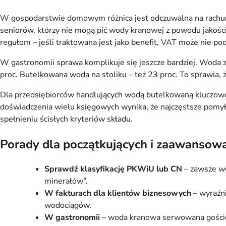
W gospodarstwie domowym różnica jest odczuwalna na rachunkac
seniorów, którzy nie mogą pić wody kranowej z powodu jakoś
regułom – jeśli traktowana jest jako benefit, VAT może nie pod
W gastronomii sprawa komplikuje się jeszcze bardziej. Woda 
proc. Butelkowana woda na stoliku – też 23 proc. To sprawia, że
Dla przedsiębiorców handlujących wodą butelkowaną kluczowe 
doświadczenia wielu księgowych wynika, że najczęstsze pomyłk
spełnieniu ścisłych kryteriów składu.
Porady dla początkujących i zaawansowan
Sprawdź klasyfikację PKWiU lub CN
– zawsze we
minerałów”.
W fakturach dla klientów biznesowych
– wyraźni
wodociągów.
W gastronomii
– woda kranowa serwowana gościom n