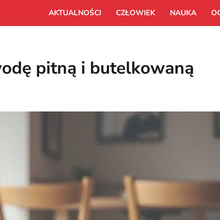
AKTUALNOŚCI
CZŁOWIEK
NAUKA
O
wodę pitną i butelkowaną