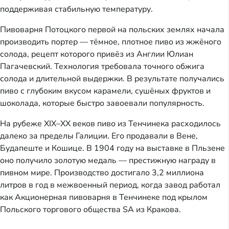
поддерживая стабильную температуру.
Пивоварня Потоцкого первой на польских землях начала
производить портер — тёмное, плотное пиво из жжёного
солода, рецепт которого привёз из Англии Юлиан
Пагачевский. Технология требовала точного обжига
солода и длительной выдержки. В результате получались
пиво с глубоким вкусом карамели, сушёных фруктов и
шоколада, которые быстро завоевали популярность.
На рубеже XIX–XX веков пиво из Тенчинека расходилось
далеко за пределы Галиции. Его продавали в Вене,
Будапеште и Кошице. В 1904 году на выставке в Пльзене
оно получило золотую медаль — престижную награду в
пивном мире. Производство достигало 3,2 миллиона
литров в год в межвоенный период, когда завод работал
как Акционерная пивоварня в Тенчинеке под крылом
Польского торгового общества SA из Кракова.