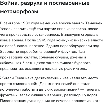
Война, разруха и послевоенные
метаморфозы
В сентябре 1939 года немецкие войска заняли Тенчинек.
Успели сварить ещё три партии пива из запасов, после
чего производство остановилось. Винокурня сгорела в
конце войны. После 1945 года коммунистические власти
не возобновили варение. Здания переоборудовали под
Заводы по переработке овощей и фруктов. Там
производили салаты, солёные огурцы, джемы и
«яблочные». Часть цехов заняла филиал бурового
предприятия, искавшего железную руду и уголь.
Жители Тенчинека десятилетиями называли это место
просто «пивоварней». Для многих семей оно стало
источником работы и детских воспоминаний — телеги с
фруктами, запах кипящих варений, разговоры у ворот.
Пивоваренная душа здания не исчезла полностью, хотя