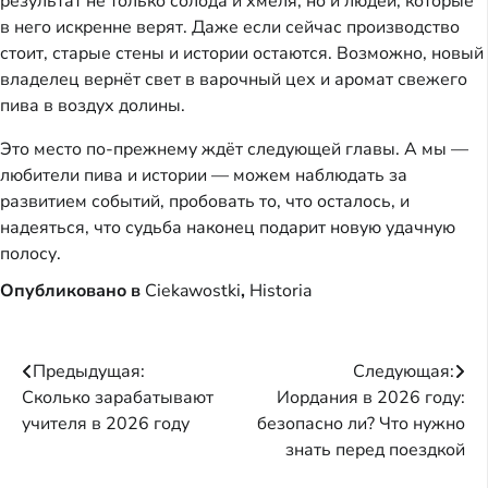
результат не только солода и хмеля, но и людей, которые
в него искренне верят. Даже если сейчас производство
стоит, старые стены и истории остаются. Возможно, новый
владелец вернёт свет в варочный цех и аромат свежего
пива в воздух долины.
Это место по-прежнему ждёт следующей главы. А мы —
любители пива и истории — можем наблюдать за
развитием событий, пробовать то, что осталось, и
надеяться, что судьба наконец подарит новую удачную
полосу.
Опубликовано в
Ciekawostki
,
Historia
Навигация
Предыдущая:
Следующая:
Сколько зарабатывают
Иордания в 2026 году:
по
учителя в 2026 году
безопасно ли? Что нужно
записям
знать перед поездкой