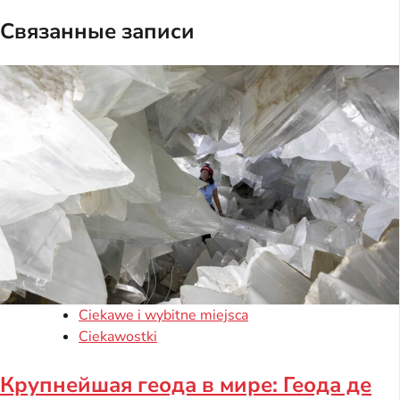
Связанные записи
Ciekawe i wybitne miejsca
Ciekawostki
Крупнейшая геода в мире: Геода де