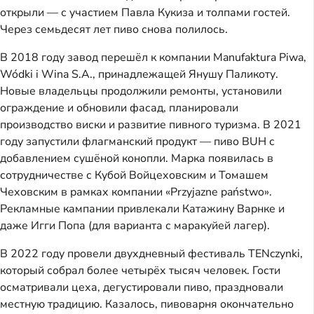
открыли — с участием Павла Кукиза и толпами гостей.
Через семьдесят лет пиво снова полилось.
В 2018 году завод перешёл к компании Manufaktura Piwa,
Wódki i Wina S.A., принадлежащей Янушу Паликоту.
Новые владельцы продолжили ремонты, установили
ограждение и обновили фасад, планировали
производство виски и развитие пивного туризма. В 2021
году запустили флагманский продукт — пиво BUH с
добавлением сушёной конопли. Марка появилась в
сотрудничестве с Кубой Войцеховским и Томашем
Чеховским в рамках компании «Przyjazne państwo».
Рекламные кампании привлекали Катажину Варнке и
даже Игги Попа (для варианта с маракуйей лагер).
В 2022 году провели двухдневный фестиваль TENczynki,
который собрал более четырёх тысяч человек. Гости
осматривали цеха, дегустировали пиво, праздновали
местную традицию. Казалось, пивоварня окончательно