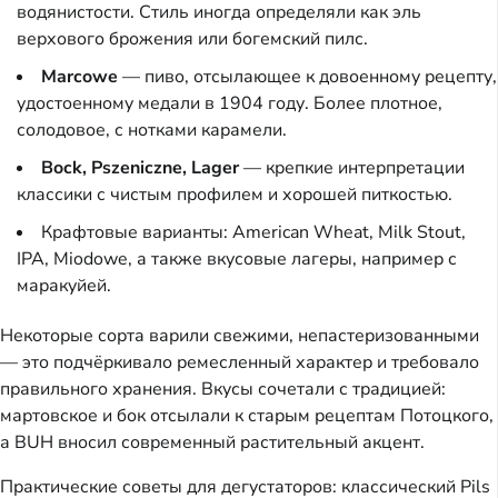
водянистости. Стиль иногда определяли как эль
верхового брожения или богемский пилс.
Marcowe
— пиво, отсылающее к довоенному рецепту,
удостоенному медали в 1904 году. Более плотное,
солодовое, с нотками карамели.
Bock, Pszeniczne, Lager
— крепкие интерпретации
классики с чистым профилем и хорошей питкостью.
Крафтовые варианты: American Wheat, Milk Stout,
IPA, Miodowe, а также вкусовые лагеры, например с
маракуйей.
Некоторые сорта варили свежими, непастеризованными
— это подчёркивало ремесленный характер и требовало
правильного хранения. Вкусы сочетали с традицией:
мартовское и бок отсылали к старым рецептам Потоцкого,
а BUH вносил современный растительный акцент.
Практические советы для дегустаторов: классический Pils