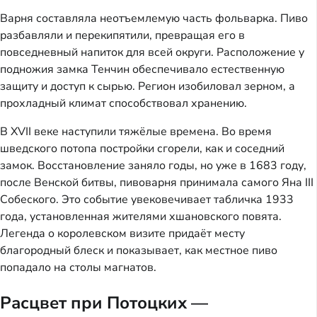
Варня составляла неотъемлемую часть фольварка. Пиво
разбавляли и перекипятили, превращая его в
повседневный напиток для всей округи. Расположение у
подножия замка Тенчин обеспечивало естественную
защиту и доступ к сырью. Регион изобиловал зерном, а
прохладный климат способствовал хранению.
В XVII веке наступили тяжёлые времена. Во время
шведского потопа постройки сгорели, как и соседний
замок. Восстановление заняло годы, но уже в 1683 году,
после Венской битвы, пивоварня принимала самого Яна III
Собеского. Это событие увековечивает табличка 1933
года, установленная жителями хшановского повята.
Легенда о королевском визите придаёт месту
благородный блеск и показывает, как местное пиво
попадало на столы магнатов.
Расцвет при Потоцких —