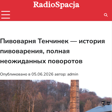
RadioSpacja
Перейти
к
содержимому
Пивоварня Тенчинек — история
пивоварения, полная
неожиданных поворотов
Опубликовано в
05.06.2026
автор:
admin