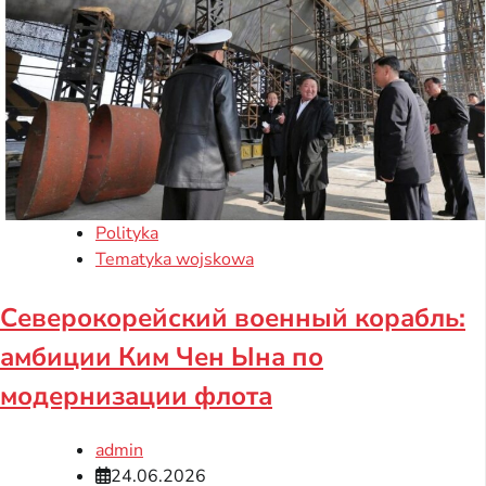
Polityka
Tematyka wojskowa
Северокорейский военный корабль:
амбиции Ким Чен Ына по
модернизации флота
admin
24.06.2026