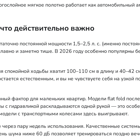
ослойное мягкое полотно работает как автомобильный амо
что действительно важно
аточно постоянной мощности 1,5–2,5 л. с. (именно постоя
плавно и заметно тише. В 2026 году особенно популярны б
я спокойной ходьбы хватит 100–110 см в длину и 40–42 см
тается естественным, и вы не чувствуете себя на узкой 
ый фактор для маленьких квартир. Модели flat fold после
нты с гидравликой раскладываются одной рукой — это осо
: модели с транспортными колесами здесь выигрывают.
е через пару недель использования. Качественные систе
ень шума ниже 60 дБ позволяет тренироваться поздно веч