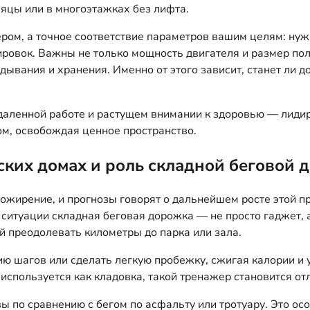
сяцы или в многоэтажках без лифта.
ром, а точное соответствие параметров вашим целям: нуж
овок. Важны не только мощность двигателя и размер поло
ладывания и хранения. Именно от этого зависит, станет л
даленной работе и растущем внимании к здоровью — лидир
ом, освобождая ценное пространство.
ких домах и роль складной беговой 
ожирение, и прогнозы говорят о дальнейшем росте этой п
 ситуации складная беговая дорожка — не просто гаджет, 
й преодолевать километры до парка или зала.
ию шагов или сделать легкую пробежку, сжигая калории и 
 используется как кладовка, такой тренажер становится о
 по сравнению с бегом по асфальту или тротуару. Это осо