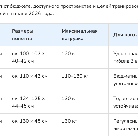
 от бюджета, доступного пространства и целей тренирово
ей в начале 2026 года.
Размеры
Максимальная
Для кого 
полотна
нагрузка
ч
ок. 100–102 ×
120 кг
Удаленная
40–42 см
гибрид 2 в
ч
ок. 110 × 42 см
110–130 кг
Бюджетный
ультрапло
ч
ок. 124–125 ×
130 кг
Те, кто хо
44–45 см
устойчива
ч
ок. 130 × 45 см
130 кг
Регулярны
амортизац