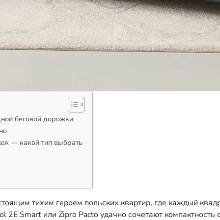
дной беговой дорожки
но
ек — какой тип выбрать
стоящим тихим героем польских квартир, где каждый квадр
ol 2E Smart или Zipro Pacto удачно сочетают компактност