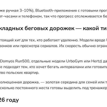
же ручная 3–10%), Bluetooth-приложения с готовыми про
т-часами и телефоном, так что прогресс отслеживается б
складных беговых дорожек — какой т
оящий хит для тех, кто работает удаленно. Модели вроде U
вонков или просмотра сериалов. Их скорость обычно огра
 Domyos Run500, отдельные модели UrboGym или Hertz) даю
ше подходят тем, кто хочет бегать интервалами или готов
тво польских квартир.
 полноценная дорожка, — золотая середина для семей или т
и сколько постоянного места готовы выделить под тренажер
6 году