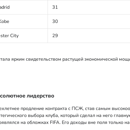
adrid
31
 Kobe
30
ster City
29
стала ярким свидетельством растущей экономической мощи
солютное лидерство
рехлетнее продление контракта с ПСЖ, став самым высок
ратегического выбора клуба, который сделал на него глав
появлялся на обложках FIFA. Его доходы вне поля только н