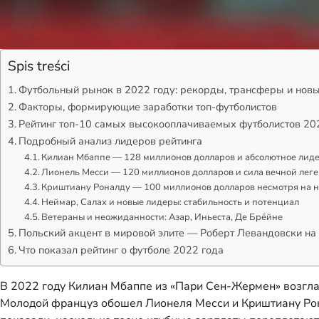
Spis treści
Футбольный рынок в 2022 году: рекорды, трансферы и нов
Факторы, формирующие заработки топ-футболистов
Рейтинг топ-10 самых высокооплачиваемых футболистов 202
Подробный анализ лидеров рейтинга
Килиан Мбаппе — 128 миллионов долларов и абсолютное лид
Лионель Месси — 120 миллионов долларов и сила вечной лег
Криштиану Роналду — 100 миллионов долларов несмотря на н
Неймар, Салах и новые лидеры: стабильность и потенциал
Ветераны и неожиданности: Азар, Иньеста, Де Брёйне
Польский акцент в мировой элите — Роберт Левандовски на
Что показал рейтинг о футболе 2022 года
В 2022 году Килиан Мбаппе из «Пари Сен-Жермен» возгла
Молодой француз обошел Лионеля Месси и Криштиану Рона