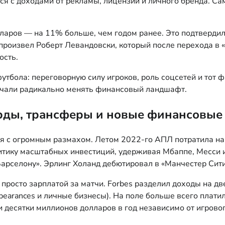
ся с доходами от рекламы, лицензий и личного бренда. С
лларов — на 11% больше, чем годом ранее. Это подтверди
произвел Роберт Левандовски, который после перехода в 
ость.
ола: переговорную силу игроков, роль соцсетей и тот фа
начали радикально менять финансовый ландшафт.
орды, трансферы и новые финансовые
я с огромным размахом. Летом 2022-го АПЛ потратила на
итику масштабных инвестиций, удерживая Мбаппе, Месси 
арселону». Эрлинг Холанд дебютировал в «Манчестер Сити
просто зарплатой за матчи. Forbes разделил доходы на две
ppearances и личные бизнесы). На поле больше всего плат
 десятки миллионов долларов в год независимо от игрово