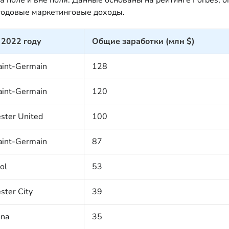
 годовые маркетинговые доходы.
 2022 году
Общие заработки (млн $)
aint-Germain
128
aint-Germain
120
ster United
100
aint-Germain
87
ol
53
ster City
39
ona
35