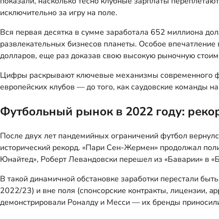
показали, насколько тесно клубные зарплаты переплетают
исключительно за игру на поле.
Вся первая десятка в сумме заработала 652 миллиона до
развлекательных бизнесов планеты. Особое впечатление 
долларов, еще раз доказав свою высокую рыночную стоим
Цифры раскрывают ключевые механизмы современного футб
европейских клубов — до того, как саудовские команды 
Футбольный рынок в 2022 году: рек
После двух лет пандемийных ограничений футбол вернулс
исторический рекорд. «Пари Сен-Жермен» продолжал пол
Юнайтед», Роберт Левандовски перешел из «Баварии» в «Б
В такой динамичной обстановке заработки перестали быть 
2022/23) и вне поля (спонсорские контракты, лицензии, a
демонстрировали Роналду и Месси — их бренды приносили