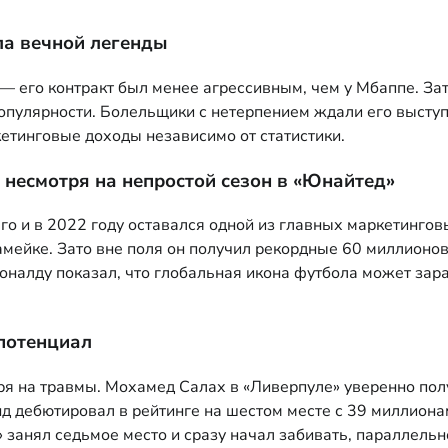
ла вечной легенды
— его контракт был менее агрессивным, чем у Мбаппе. За
 популярности. Болельщики с нетерпением ждали его высту
етинговые доходы независимо от статистики.
несмотря на непростой сезон в «Юнайтед»
о и в 2022 году оставался одной из главных маркетингов
ейке. Зато вне поля он получил рекордные 60 миллионов до
 Роналду показал, что глобальная икона футбола может з
 потенциал
я на травмы. Мохамед Салах в «Ливерпуле» уверенно полу
 дебютировал в рейтинге на шестом месте с 39 миллионам
 занял седьмое место и сразу начал забивать, параллельн