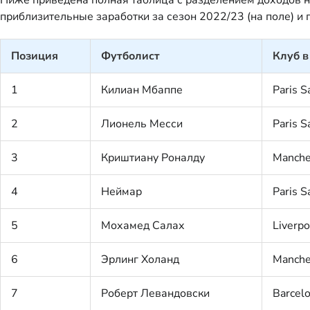
приблизительные заработки за сезон 2022/23 (на поле) и
Позиция
Футболист
Клуб в
1
Килиан Мбаппе
Paris S
2
Лионель Месси
Paris S
3
Криштиану Роналду
Manche
4
Неймар
Paris S
5
Мохамед Салах
Liverpo
6
Эрлинг Холанд
Manche
7
Роберт Левандовски
Barcel