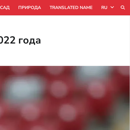
САД
ПРИРОДА
TRANSLATED NAME
RU
Uk
022 года
Ru
Pl