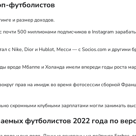
оп-футболистов
инге и размер доходов.
 почти 500 миллионами подписчиков в Instagram зарабаты
л с Nike, Dior и Hublot, Месси — с Socios.com и другими
 вроде Мбаппе и Холанда имели впереди годы роста марк
круг прав на имидж во время фотосессии сборной Франци
ьно скромными клубными зарплатами могли занимать высо
аемых футболистов 2022 года по верс
 поле и вне поля. Данные основаны на рейтинге Forbes, о