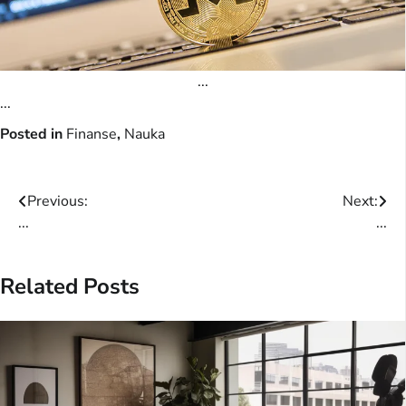
...
...
Posted in
Finanse
,
Nauka
Post
Previous:
Next:
...
...
navigation
Related Posts