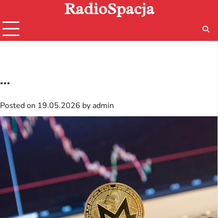
RadioSpacja
Skip
to
content
...
Posted on
19.05.2026
by
admin