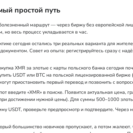
мый простой путь
болезненный маршрут — через биржу без европейской лиц
, но весь процесс укладывается в час.
тике сегодня остались три реальных варианта для жителе
окументом. Совет из опыта: регистрируйтесь сразу с над
купка XMR за злотые с карты польского банка сегодня по
пить USDT или BTC на польской лицензированной бирже (н
огут приостановить первый перевод и позвонить с вопросо
пот введите «XMR» в поиске. Появится актуальная цена, 
а при достижении нужной цены). Для суммы 500–1000 зло
му USDT, проверьте предпросмотр и подтвердите. Через н
торый большинство новичков пропускают, а потом жалеют. 