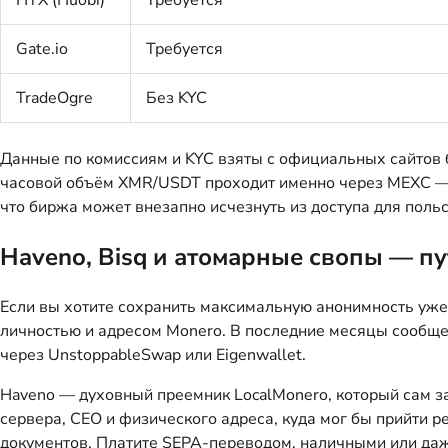
Gate.io
Требуется
TradeOgre
Без KYC
Данные по комиссиям и KYC взяты с официальных сайтов б
часовой объём XMR/USDT проходит именно через MEXC — п
что биржа может внезапно исчезнуть из доступа для поль
Haveno, Bisq и атомарные свопы — п
Если вы хотите сохранить максимальную анонимность уж
личностью и адресом Monero. В последние месяцы сообщес
через UnstoppableSwap или Eigenwallet.
Haveno — духовный преемник LocalMonero, который сам за
сервера, CEO и физического адреса, куда мог бы прийти р
документов. Платите SEPA-переводом, наличными или даж