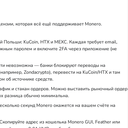
ензии, которая всё ещё поддерживает Monero.
й Польши: KuCoin, HTX и MEXC. Каждая требует email,
ёжным паролем и включите 2FA через приложение (не
чти невозможна — банки блокируют переводы на
апример, Zondacrypto), перевести на KuCoin/HTX и там
м об источнике средств.
график и стакан ордеров. Можно выставить рыночный ордер
тых разница обычно минимальна.
есколько секунд Monero окажется на вашем счёте на
Скопируйте адрес из кошелька Monero GUI, Feather или