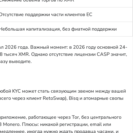
Отсутствие поддержки части клиентов ЕС
Небольшая капитализация, без фиатной поддержки
ал 2026 года. Важный момент: в 2026 году основной 24-
8 тысяч XMR. Однако отсутствие лицензии CASP значит,
разу выводите.
 любой KYC может стать связующим звеном между вашей
сего через клиент RetoSwap), Bisq и атомарные свопы
 приложение, работающее через Tor, без центрального
3 Monero. Плюсы: никакой регистрации, email или
медленнее, иногда нужно ждать продавца часами, и