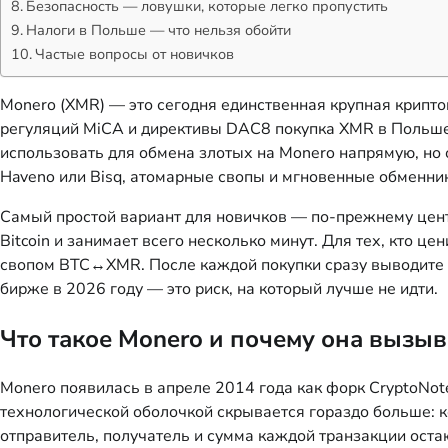
Безопасность — ловушки, которые легко пропустить
Налоги в Польше — что нельзя обойти
Частые вопросы от новичков
Monero (XMR) — это сегодня единственная крупная крипто
регуляций MiCA и директивы DAC8 покупка XMR в Польше 
использовать для обмена злотых на Monero напрямую, н
Haveno или Bisq, атомарные свопы и мгновенные обменн
Самый простой вариант для новичков — по-прежнему центр
Bitcoin и занимает всего несколько минут. Для тех, кто 
свопом BTC↔XMR. После каждой покупки сразу выводите с
бирже в 2026 году — это риск, на который лучше не идти.
Что такое Monero и почему она вызыв
Monero появилась в апреле 2014 года как форк CryptoNote
технологической оболочкой скрывается гораздо больше: к
отправитель, получатель и сумма каждой транзакции оста