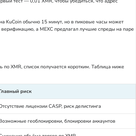
ервый тест — 0,01 XMR, чтобы убедиться, что адрес
на KuCoin обычно 15 минут, но в пиковые часы может
ил верификацию, а MEXC предлагал лучшие спреды на паре
ь по XMR, список получается коротким. Таблица ниже
Главный риск
Отсутствие лицензии CASP, риск делистинга
Возможные геоблокировки, блокировки аккаунтов
Снижение объёма торгов по XMR