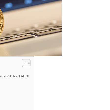
нили MiCA и DAC8