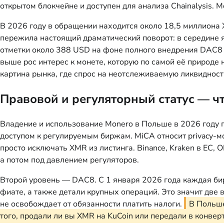
открытом блокчейне и доступен для анализа Chainalysis. M
В 2026 году в обращении находится около 18,5 миллиона 
пережила настоящий драматический поворот: в середине 
отметки около 388 USD на фоне полного внедрения DAC8 и
выше рос интерес к монете, которую по самой её природ
картина рынка, где спрос на неотслеживаемую ликвидност
Правовой и регуляторный статус — ч
Владение и использование Monero в Польше в 2026 году 
доступом к регулируемым биржам. MiCA относит privacy-
просто исключать XMR из листинга. Binance, Kraken в ЕС,
а потом под давлением регуляторов.
Второй уровень — DAC8. С 1 января 2026 года каждая би
фиате, а также детали крупных операций. Это значит две 
не освобождает от обязанности платить налоги.
В Польше
того, продали ли вы XMR на KuCoin или передали в конвер