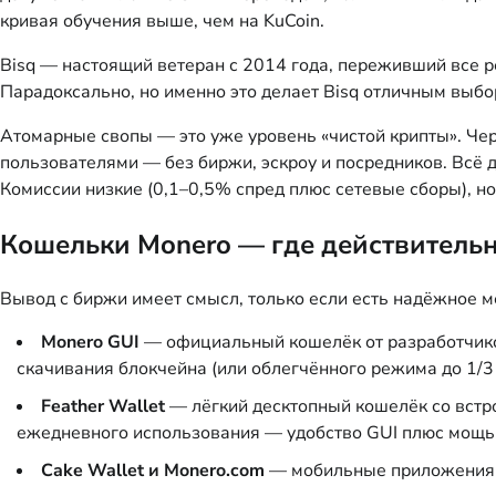
кривая обучения выше, чем на KuCoin.
Bisq — настоящий ветеран с 2014 года, переживший все р
Парадоксально, но именно это делает Bisq отличным выбо
Атомарные свопы — это уже уровень «чистой крипты». Че
пользователями — без биржи, эскроу и посредников. Всё д
Комиссии низкие (0,1–0,5% спред плюс сетевые сборы), н
Кошельки Monero — где действительн
Вывод с биржи имеет смысл, только если есть надёжное м
Monero GUI
— официальный кошелёк от разработчиков, 
скачивания блокчейна (или облегчённого режима до 1/3
Feather Wallet
— лёгкий десктопный кошелёк со встро
ежедневного использования — удобство GUI плюс мощь 
Cake Wallet и Monero.com
— мобильные приложения дл