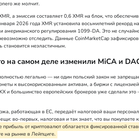
onero же молчит.
XMR, а эмиссия составляет 0,6 XMR на блок, что обеспеч
января 2026 года XMR установила восьмилетний рекорд на
 американского регулирования 1099-DA. Это не случайнос
е невозможно отследить. Данные CoinMarketCap зафиксиро
ь становится неэластичным.
то на самом деле изменили MiCA и DA
полностью легально — ни один польский закон не запреща
монеты к высокорискованным активам, а биржи с лицензи
 OKX и большинство европейских брокеров уже сделали это
ржа, работающая в ЕС, передаёт налоговой ваши персонал
вещи: во-первых, налоговая и так знает, что вы покупаете
 прибыль от криптовалют облагается фиксированной став
те на рынке в Лейпциге.