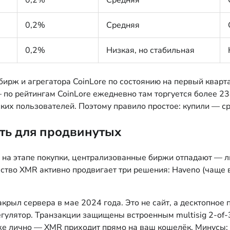
0,2%
Средняя
0,2%
Низкая, но стабильная
ирж и агрегатора CoinLore по состоянию на первый кварт
о рейтингам CoinLore ежедневно там торгуется более 23
ских пользователей. Поэтому правило простое: купили — с
уть для продвинутых
е на этапе покупки, централизованные биржи отпадают —
тво XMR активно продвигает три решения: Haveno (чаще в
крыл сервера в мае 2024 года. Это не сайт, а десктопное
егулятор. Транзакции защищены встроенным multisig 2-of-
е лично — XMR приходит прямо на ваш кошелёк. Минусы: 