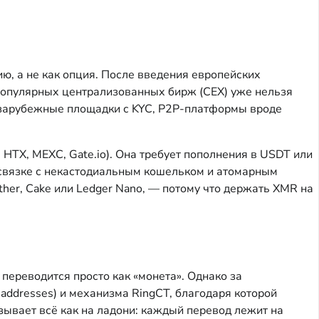
ю, а не как опция. После введения европейских
популярных централизованных бирж (CEX) уже нельзя
 зарубежные площадки с KYC, P2P-платформы вроде
TX, MEXC, Gate.io). Она требует пополнения в USDT или
в связке с некастодиальным кошельком и атомарным
her, Cake или Ledger Nano, — потому что держать XMR на
 переводится просто как «монета». Однако за
addresses) и механизма RingCT, благодаря которой
зывает всё как на ладони: каждый перевод лежит на