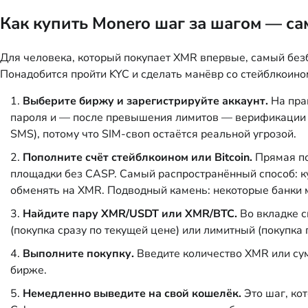
Как купить Monero шаг за шагом — са
Для человека, который покупает XMR впервые, самый без
Понадобится пройти KYC и сделать манёвр со стейблкоином
Выберите биржу и зарегистрируйте аккаунт.
На прак
пароля и — после превышения лимитов — верификации д
SMS), потому что SIM-своп остаётся реальной угрозой.
Пополните счёт стейблкоином или Bitcoin.
Прямая по
площадки без CASP. Самый распространённый способ: ку
обменять на XMR. Подводный камень: некоторые банки м
Найдите пару XMR/USDT или XMR/BTC.
Во вкладке с
(покупка сразу по текущей цене) или лимитный (покупк
Выполните покупку.
Введите количество XMR или сум
бирже.
Немедленно выведите на свой кошелёк.
Это шаг, ко