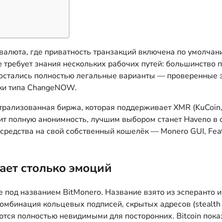
валюта, где приватность транзакций включена по умолчани
требует знания нескольких рабочих путей: большинство 
о остались полностью легальные варианты — проверенные
ики типа ChangeNOW.
ализованная биржа, которая поддерживает XMR (KuCoin, H
ценит полную анонимность, лучшим выбором станет Haveno 
редства на свой собственный кошелёк — Monero GUI, Feat
ает столько эмоций
 под названием BitMonero. Название взято из эсперанто и
омбинация кольцевых подписей, скрытых адресов (stealth 
ются полностью невидимыми для посторонних. Bitcoin пока