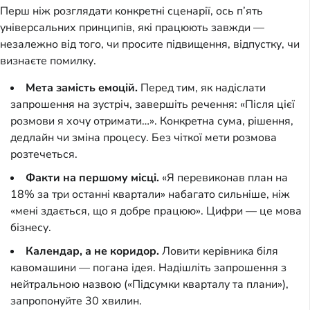
Перш ніж розглядати конкретні сценарії, ось п’ять
універсальних принципів, які працюють завжди —
незалежно від того, чи просите підвищення, відпустку, чи
визнаєте помилку.
Мета замість емоцій.
Перед тим, як надіслати
запрошення на зустріч, завершіть речення: «Після цієї
розмови я хочу отримати…». Конкретна сума, рішення,
дедлайн чи зміна процесу. Без чіткої мети розмова
розтечеться.
Факти на першому місці.
«Я перевиконав план на
18% за три останні квартали» набагато сильніше, ніж
«мені здається, що я добре працюю». Цифри — це мова
бізнесу.
Календар, а не коридор.
Ловити керівника біля
кавомашини — погана ідея. Надішліть запрошення з
нейтральною назвою («Підсумки кварталу та плани»),
запропонуйте 30 хвилин.