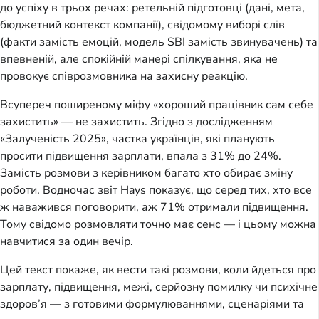
до успіху в трьох речах: ретельній підготовці (дані, мета,
бюджетний контекст компанії), свідомому виборі слів
(факти замість емоцій, модель SBI замість звинувачень) та
впевненій, але спокійній манері спілкування, яка не
провокує співрозмовника на захисну реакцію.
Всупереч поширеному міфу «хороший працівник сам себе
захистить» — не захистить. Згідно з дослідженням
«Залученість 2025», частка українців, які планують
просити підвищення зарплати, впала з 31% до 24%.
Замість розмови з керівником багато хто обирає зміну
роботи. Водночас звіт Hays показує, що серед тих, хто все
ж наважився поговорити, аж 71% отримали підвищення.
Тому свідомо розмовляти точно має сенс — і цьому можна
навчитися за один вечір.
Цей текст покаже, як вести такі розмови, коли йдеться про
зарплату, підвищення, межі, серйозну помилку чи психічне
здоров’я — з готовими формулюваннями, сценаріями та