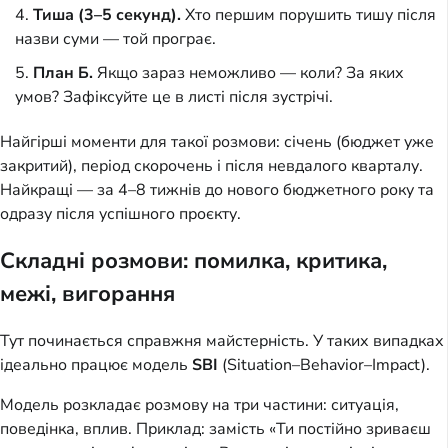
Тиша (3–5 секунд).
Хто першим порушить тишу після
назви суми — той програє.
План Б.
Якщо зараз неможливо — коли? За яких
умов? Зафіксуйте це в листі після зустрічі.
Найгірші моменти для такої розмови: січень (бюджет уже
закритий), період скорочень і після невдалого кварталу.
Найкращі — за 4–8 тижнів до нового бюджетного року та
одразу після успішного проєкту.
Складні розмови: помилка, критика,
межі, вигорання
Тут починається справжня майстерність. У таких випадках
ідеально працює модель
SBI
(Situation–Behavior–Impact).
Модель розкладає розмову на три частини: ситуація,
поведінка, вплив. Приклад: замість «Ти постійно зриваєш