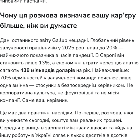
типовими пастками.
Чому ця розмова визначає вашу кар’єру
більше, ніж ви думаєте
Дані останнього звіту Gallup нещадні. Глобальний рівень
залученості працівників у 2025 році впав до 20% —
найнижчого показника з часів пандемії. В Європі він
становить лише 13%, а економічні втрати через цю апатію
сягають
438 мільярдів доларів
на рік. Найважливіше:
70% відмінностей у залученості команди пояснює лише
одна змінна — стосунки з безпосереднім керівником. Не
корпоративна культура, не фруктові дні та не місія
компанії. Саме ваш керівник.
Це має два практичні наслідки. По-перше, розмова, якої
ви уникаєте сьогодні, коштує вам реальних грошей.
Середня різниця в зарплаті між «залишаюся» та «йду на
іншу роботу» в Україні сягає кількох десятків відсотків