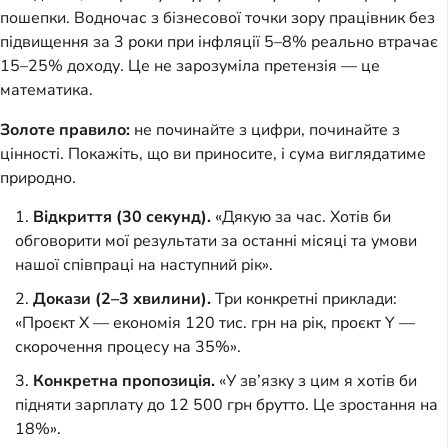
пошепки. Водночас з бізнесової точки зору працівник без
підвищення за 3 роки при інфляції 5–8% реально втрачає
15–25% доходу. Це не зарозуміла претензія — це
математика.
Золоте правило:
не починайте з цифри, починайте з
цінності. Покажіть, що ви приносите, і сума виглядатиме
природно.
Відкриття (30 секунд).
«Дякую за час. Хотів би
обговорити мої результати за останні місяці та умови
нашої співпраці на наступний рік».
Докази (2–3 хвилини).
Три конкретні приклади:
«Проєкт X — економія 120 тис. грн на рік, проєкт Y —
скорочення процесу на 35%».
Конкретна пропозиція.
«У зв’язку з цим я хотів би
підняти зарплату до 12 500 грн брутто. Це зростання на
18%».