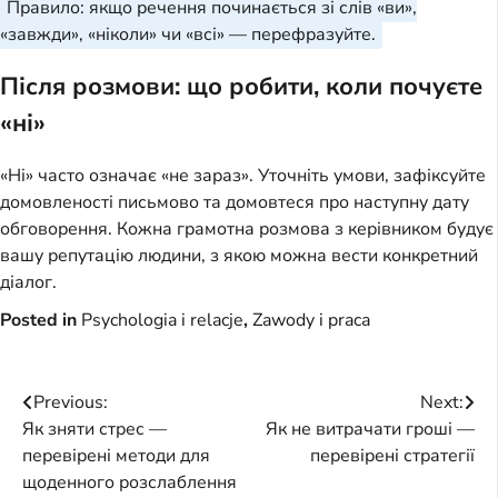
Правило: якщо речення починається зі слів «ви»,
«завжди», «ніколи» чи «всі» — перефразуйте.
Після розмови: що робити, коли почуєте
«ні»
«Ні» часто означає «не зараз». Уточніть умови, зафіксуйте
домовленості письмово та домовтеся про наступну дату
обговорення. Кожна грамотна розмова з керівником будує
вашу репутацію людини, з якою можна вести конкретний
діалог.
Posted in
Psychologia i relacje
,
Zawody i praca
Post
Previous:
Next:
Як зняти стрес —
Як не витрачати гроші —
navigation
перевірені методи для
перевірені стратегії
щоденного розслаблення