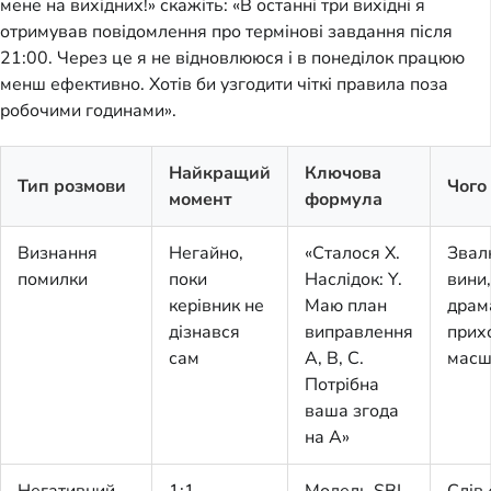
мене на вихідних!» скажіть: «В останні три вихідні я
отримував повідомлення про термінові завдання після
21:00. Через це я не відновлююся і в понеділок працюю
менш ефективно. Хотів би узгодити чіткі правила поза
робочими годинами».
Найкращий
Ключова
Тип розмови
Чого
момент
формула
Визнання
Негайно,
«Сталося X.
Звал
помилки
поки
Наслідок: Y.
вини,
керівник не
Маю план
драм
дізнався
виправлення
прих
сам
A, B, C.
масш
Потрібна
ваша згода
на A»
Негативний
1:1,
Модель SBI
Слів 