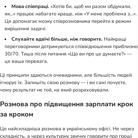
Мова співпраці.
«Хотів би, щоб ми разом обдумали,
як…» працює набагато краще, ніж «У мене проблема з…».
Це допомагає мозку співрозмовника перейти в режим
вирішення задачі.
Слухайте вдвічі більше, ніж говорите.
Найкращі
переговорники дотримуються співвідношення приблизно
30/70. Тиша після питання «Що ви про це думаєте?» —
це ваша перевага.
Ці принципи здаються очевидними, але більшість людей
ігнорує їх. Запишіть свою розмову — і ви самі почуєте,
чому результат не той, на який розраховували.
Розмова про підвищення зарплати крок
за кроком
Це найскладніша розмова в українському офісі. Не через
складність, а через культурну звичку говорити про гроші