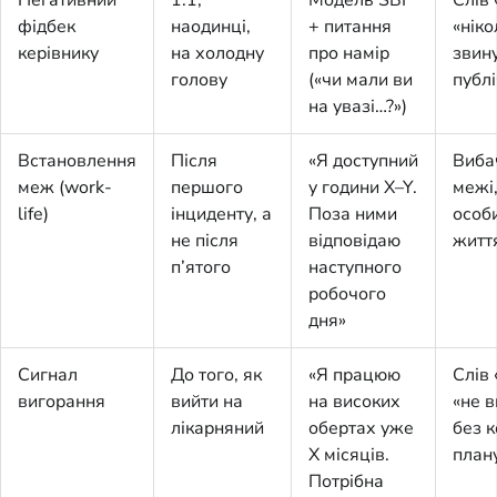
фідбек
наодинці,
+ питання
«ніко
керівнику
на холодну
про намір
звин
голову
(«чи мали ви
публі
на увазі…?»)
Встановлення
Після
«Я доступний
Виба
меж (work-
першого
у години X–Y.
межі
life)
інциденту, а
Поза ними
особ
не після
відповідаю
житт
п’ятого
наступного
робочого
дня»
Сигнал
До того, як
«Я працюю
Слів 
вигорання
вийти на
на високих
«не 
лікарняний
обертах уже
без к
X місяців.
план
Потрібна