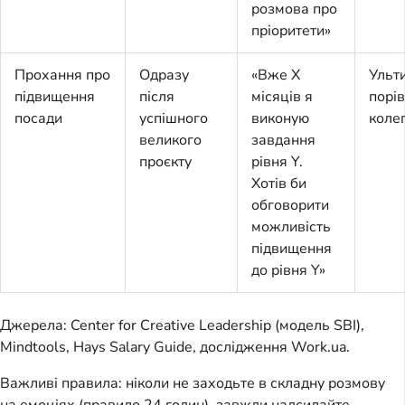
розмова про
пріоритети»
Прохання про
Одразу
«Вже X
Ульт
підвищення
після
місяців я
порів
посади
успішного
виконую
коле
великого
завдання
проєкту
рівня Y.
Хотів би
обговорити
можливість
підвищення
до рівня Y»
Джерела: Center for Creative Leadership (модель SBI),
Mindtools, Hays Salary Guide, дослідження Work.ua.
Важливі правила: ніколи не заходьте в складну розмову
на емоціях (правило 24 годин), завжди надсилайте