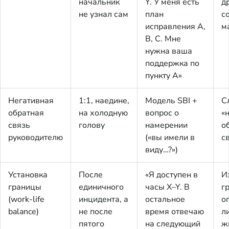
начальник
Y. У меня есть
д
не узнал сам
план
с
исправления A,
м
B, C. Мне
нужна ваша
поддержка по
пункту A»
Негативная
1:1, наедине,
Модель SBI +
С
обратная
на холодную
вопрос о
«
связь
голову
намерении
о
руководителю
(«вы имели в
с
виду…?»)
Установка
После
«Я доступен в
И
границы
единичного
часы X–Y. В
г
(work-life
инцидента, а
остальное
о
balance)
не после
время отвечаю
л
пятого
на следующий
ж