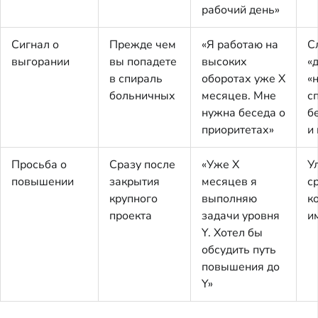
рабочий день»
Сигнал о
Прежде чем
«Я работаю на
С
выгорании
вы попадете
высоких
«
в спираль
оборотах уже X
«
больничных
месяцев. Мне
с
нужна беседа о
б
приоритетах»
и
Просьба о
Сразу после
«Уже X
У
повышении
закрытия
месяцев я
с
крупного
выполняю
к
проекта
задачи уровня
и
Y. Хотел бы
обсудить путь
повышения до
Y»