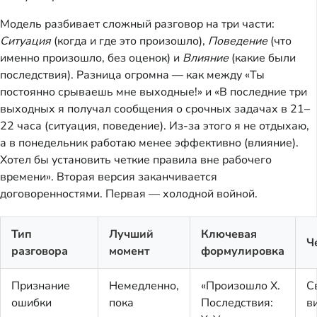
Модель разбивает сложный разговор на три части:
Ситуация
(когда и где это произошло),
Поведение
(что
именно произошло, без оценок) и
Влияние
(какие были
последствия). Разница огромна — как между «Ты
постоянно срываешь мне выходные!» и «В последние три
выходных я получал сообщения о срочных задачах в 21–
22 часа (ситуация, поведение). Из-за этого я не отдыхаю,
а в понедельник работаю менее эффективно (влияние).
Хотел бы установить четкие правила вне рабочего
времени». Вторая версия заканчивается
договоренностями. Первая — холодной войной.
Тип
Лучший
Ключевая
Ч
разговора
момент
формулировка
Признание
Немедленно,
«Произошло X.
С
ошибки
пока
Последствия:
в