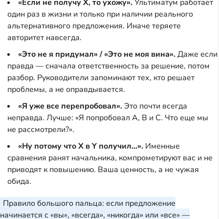
«Если не получу X, то ухожу».
Ультиматум работает
один раз в жизни и только при наличии реального
альтернативного предложения. Иначе теряете
авторитет навсегда.
«Это не я придумал» / «Это не моя вина».
Даже если
правда — сначала ответственность за решение, потом
разбор. Руководители запоминают тех, кто решает
проблемы, а не оправдывается.
«Я уже все перепробовал».
Это почти всегда
неправда. Лучше: «Я попробовал A, B и C. Что еще мы
не рассмотрели?».
«Ну потому что X в Y получил…».
Именные
сравнения ранят начальника, компрометируют вас и не
приводят к повышению. Ваша ценность, а не чужая
обида.
Правило большого пальца: если предложение
начинается с «вы», «всегда», «никогда» или «все» —