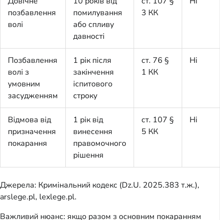
Довічне
10 років від
ст. 107 §
Ні
позбавлення
помилування
3 КК
волі
або спливу
давності
Позбавлення
1 рік після
ст. 76 §
Ні
волі з
закінчення
1 КК
умовним
іспитового
засудженням
строку
Відмова від
1 рік від
ст. 107 §
Ні
призначення
винесення
5 КК
покарання
правомочного
рішення
Джерела: Кримінальний кодекс (Dz.U. 2025.383 т.ж.),
arslege.pl, lexlege.pl.
Важливий нюанс: якщо разом з основним покаранням