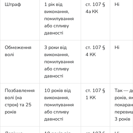
Штраф
1 рік від
ст. 107 §
Ні
виконання,
4a КК
помилування
або спливу
давності
Обмеження
3 роки від
ст. 107 §
Ні
волі
виконання,
4 КК
помилування
або спливу
давності
Позбавлення
10 років від
ст. 107 §
Так — д
волі (на
виконання,
1 КК
років, 
строк) та 25
помилування
покаран
років
або спливу
переви
давності
3 років