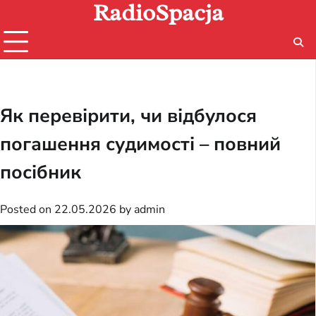
RadioSpacja
Skip
to
content
Як перевірити, чи відбулося
погашення судимості – повний
посібник
Posted on
22.05.2026
by
admin