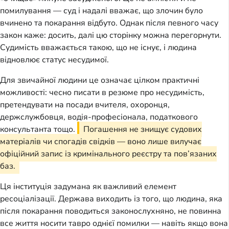
помилування — суд і надалі вважає, що злочин було
вчинено та покарання відбуто. Однак після певного часу
закон каже: досить, далі цю сторінку можна перегорнути.
Судимість вважається такою, що не існує, і людина
відновлює статус несудимої.
Для звичайної людини це означає цілком практичні
можливості: чесно писати в резюме про несудимість,
претендувати на посади вчителя, охоронця,
держслужбовця, водія-професіонала, податкового
консультанта тощо.
Погашення не знищує судових
матеріалів чи спогадів свідків — воно лише вилучає
офіційний запис із кримінального реєстру та пов’язаних
баз.
Ця інституція задумана як важливий елемент
ресоціалізації. Держава виходить із того, що людина, яка
після покарання поводиться законослухняно, не повинна
все життя носити тавро однієї помилки — навіть якщо вона