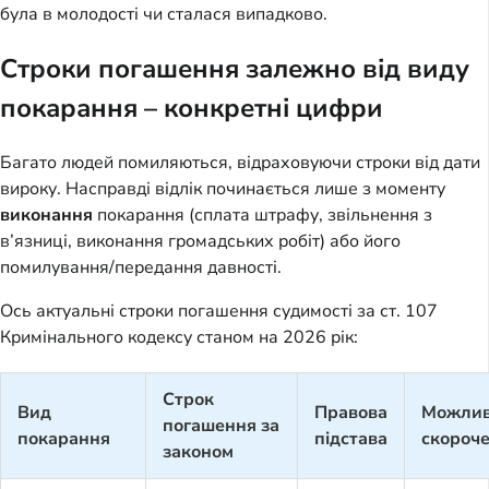
була в молодості чи сталася випадково.
Строки погашення залежно від виду
покарання – конкретні цифри
Багато людей помиляються, відраховуючи строки від дати
вироку. Насправді відлік починається лише з моменту
виконання
покарання (сплата штрафу, звільнення з
в’язниці, виконання громадських робіт) або його
помилування/передання давності.
Ось актуальні строки погашення судимості за ст. 107
Кримінального кодексу станом на 2026 рік:
Строк
Вид
Правова
Можлив
погашення за
покарання
підстава
скороч
законом