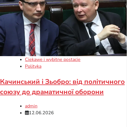
Ciekawe i wybitne postacie
Polityka
Качинський і Зьобро: від політичного
союзу до драматичної оборони
admin
12.06.2026