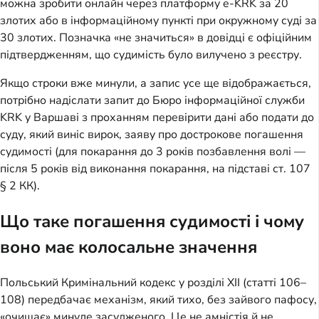
можна зробити онлайн через платформу e-KRK за 20
злотих або в інформаційному пункті при окружному суді за
30 злотих. Позначка «не значиться» в довідці є офіційним
підтвердженням, що судимість було вилучено з реєстру.
Якщо строки вже минули, а запис усе ще відображається,
потрібно надіслати запит до Бюро інформаційної служби
KRK у Варшаві з проханням перевірити дані або подати до
суду, який виніс вирок, заяву про дострокове погашення
судимості (для покарання до 3 років позбавлення волі —
після 5 років від виконання покарання, на підставі ст. 107
§ 2 КК).
Що таке погашення судимості і чому
воно має колосальне значення
Польський Кримінальний кодекс у розділі XII (статті 106–
108) передбачає механізм, який тихо, без зайвого пафосу,
«очищає» минуле засудженого. Це не амністія й не