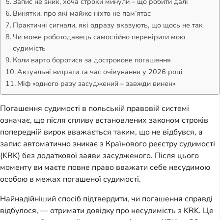
Запис не зник, хоча строки минули – що робити далі
Винятки, про які майже ніхто не пам’ятає
Практичні сигнали, які одразу вказують, що щось не так
Чи може роботодавець самостійно перевірити мою
судимість
Коли варто боротися за дострокове погашення
Актуальні витрати та час очікування у 2026 році
Міф «одного разу засуджений – завжди винен»
Погашення судимості в польській правовій системі
означає, що після спливу встановлених законом строків
попередній вирок вважається таким, що не відбувся, а
запис автоматично зникає з Країнового реєстру судимості
(KRK) без додаткової заяви засудженого. Після цього
моменту ви маєте повне право вважати себе несудимою
особою в межах погашеної судимості.
Найнадійніший спосіб підтвердити, чи погашення справді
відбулося, — отримати довідку про несудимість з KRK. Це