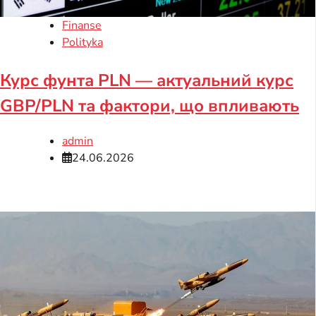
Finanse
Polityka
Курс фунта PLN — актуальний курс
GBP/PLN та фактори, що впливають
admin
24.06.2026