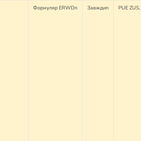
Формуляр ERWDn
Завждиn
PUE ZUS, 