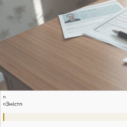
n
Змістn
n