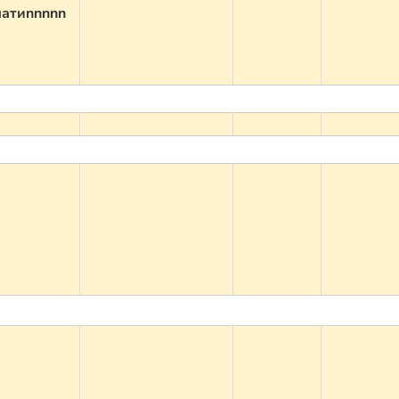
матиnnnnn