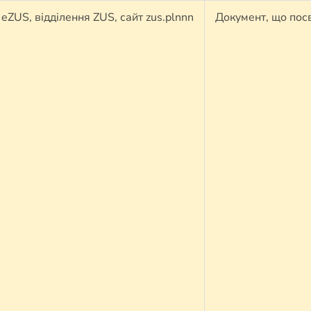
eZUS, відділення ZUS, сайт zus.plnnn
Документ, що пос