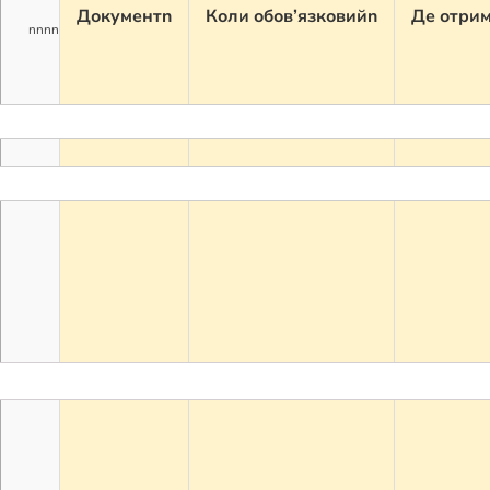
Документn
Коли обов’язковийn
Де отри
nnnn