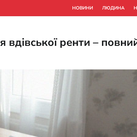
НОВИНИ
ЛЮДИНА
Н
я вдівської ренти – повни