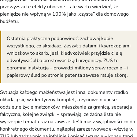
przewyższa te efekty uboczne – ale warto wiedzieć, że
pieniądze nie wpłyną w 100% jako „czyste” dla domowego
budżetu.
Ostatnia praktyczna podpowiedź: zachowaj kopie
wszystkiego, co składasz. Zeszyt z datami i kserokopiami
wniosków to skarb, jeśli kiedykolwiek przyjdzie ci się
odwoływać albo prostować błąd urzędniczy. ZUS to
ogromna instytucja – prowadzi miliony spraw rocznie – i
papierowy ślad po stronie petenta zawsze ratuje skórę.
Sytuacja każdego małżeństwa jest inna, dokumenty rzadko
układają się w identyczny komplet, a życiowe niuanse –
oddzielne życie małżonków, mieszkanie za granicą, separacja
faktyczna, kolejne związki – sprawiają, że żadna lista nie
wyczerpie tematu raz na zawsze. Jeśli masz wątpliwości co do
konkretnego dokumentu, najlepiej zarezerwować e-wizytę w
ZUS lub zadzwonić na infolinię i opisać sytuację – konsultanci