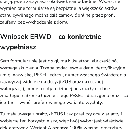
stacją, jeżeli zaczynasz cokolwiek samodzielnie. Wszystkie
wymienione formularze są bezpłatne, a większość aktów
stanu cywilnego można dziś zamówić online przez profil
zaufany, bez wychodzenia z domu.
Wniosek ERWD – co konkretnie
wypełniasz
Sam formularz nie jest długi, ma kilka stron, ale część pól
wymaga skupienia. Trzeba podać: swoje dane identyfikacyjne
(imię, nazwisko, PESEL, adres), numer własnego świadczenia
(zazwyczaj widnieje na decyzji ZUS oraz na rocznej
waloryzacji), numer renty rodzinnej po zmarłym, dane
zmarłego małżonka łącznie z jego PESEL i datą zgonu oraz – co
istotne – wybór preferowanego wariantu wypłaty.
Tu mała uwaga z praktyki: ZUS i tak przeliczy oba warianty i
wybierze ten korzystniejszy, więc twój wybór jest właściwie
deklaratywny. Wariant A oznacza 100% własnej emerytury