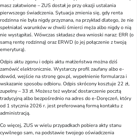
masz załatwione – ZUS dostał je przy okazji ustalania
pierwszego świadczenia. Sytuacja zmienia się, gdy renta
rodzinna nie była nigdy przyznana, na przykład dlatego, że nie
spełniałaś warunków w chwili śmierci męża albo nigdy o nią
nie wystąpiłaś. Wówczas składasz dwa wnioski naraz: ERR (o
samą rentę rodzinną) oraz ERWD (o jej połączenie z twoją
emeryturą).
Odpis aktu zgonu i odpis aktu małżeństwa można dziś
zamówić elektronicznie. Wystarczy profil zaufany albo e-
dowód, wejście na stronę gov.pl, wypełnienie formularza i
wskazanie sposobu odbioru. Odpis skrócony kosztuje 22 zł,
zupełny – 33 zł. Możesz też wybrać dostarczenie pocztą
tradycyjną albo bezpośrednio na adres do e-Doręczeń, który
od 1 stycznia 2026 r. jest preferowaną formą kontaktu z
administracją.
Co więcej, ZUS w wielu przypadkach pobiera akty stanu
cywilnego sam, na podstawie twojego oświadczenia