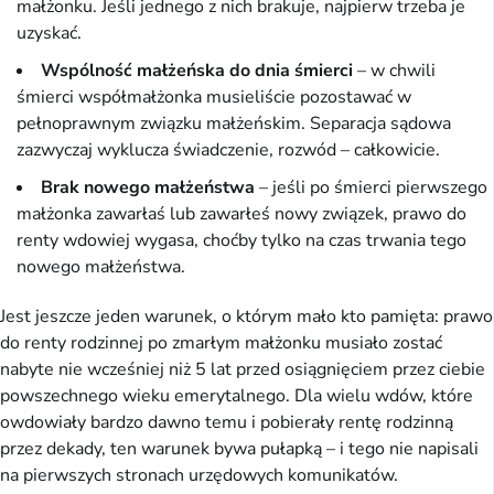
małżonku. Jeśli jednego z nich brakuje, najpierw trzeba je
uzyskać.
Wspólność małżeńska do dnia śmierci
– w chwili
śmierci współmałżonka musieliście pozostawać w
pełnoprawnym związku małżeńskim. Separacja sądowa
zazwyczaj wyklucza świadczenie, rozwód – całkowicie.
Brak nowego małżeństwa
– jeśli po śmierci pierwszego
małżonka zawarłaś lub zawarłeś nowy związek, prawo do
renty wdowiej wygasa, choćby tylko na czas trwania tego
nowego małżeństwa.
Jest jeszcze jeden warunek, o którym mało kto pamięta: prawo
do renty rodzinnej po zmarłym małżonku musiało zostać
nabyte nie wcześniej niż 5 lat przed osiągnięciem przez ciebie
powszechnego wieku emerytalnego. Dla wielu wdów, które
owdowiały bardzo dawno temu i pobierały rentę rodzinną
przez dekady, ten warunek bywa pułapką – i tego nie napisali
na pierwszych stronach urzędowych komunikatów.