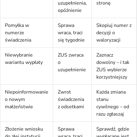
uzupełnienia,
stronę
opóźnienie
Pomyłka w
Sprawa
Skopiuj numer z
numerze
wraca, traci
decyzji o
świadczenia
się tygodnie
waloryzacji
Niewybranie
ZUS zwraca
Zaznacz
wariantu wypłaty
o
dowolny – i tak
uzupełnienie
ZUS wybierze
korzystniejszy
Niepoinformowanie
Zwrot
Każda zmiana
o nowym
świadczenia
stanu
małżeństwie
z odsetkami
cywilnego – od
razu zgłaszaj
Złożenie wniosku
Sprawa
Sprawdź, gdzie
do złej instytucji
wraca, traci
wypłacane jest