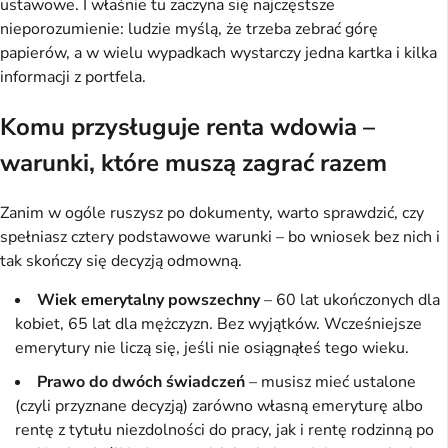
ustawowe. I właśnie tu zaczyna się najczęstsze
nieporozumienie: ludzie myślą, że trzeba zebrać górę
papierów, a w wielu wypadkach wystarczy jedna kartka i kilka
informacji z portfela.
Komu przysługuje renta wdowia –
warunki, które muszą zagrać razem
Zanim w ogóle ruszysz po dokumenty, warto sprawdzić, czy
spełniasz cztery podstawowe warunki – bo wniosek bez nich i
tak skończy się decyzją odmowną.
Wiek emerytalny powszechny
– 60 lat ukończonych dla
kobiet, 65 lat dla mężczyzn. Bez wyjątków. Wcześniejsze
emerytury nie liczą się, jeśli nie osiągnąłeś tego wieku.
Prawo do dwóch świadczeń
– musisz mieć ustalone
(czyli przyznane decyzją) zarówno własną emeryturę albo
rentę z tytułu niezdolności do pracy, jak i rentę rodzinną po