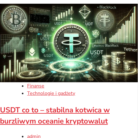
Finanse
Technologie i gadżety
USDT co to – stabilna kotwica w
burzliwym oceanie kryptowalut
admin