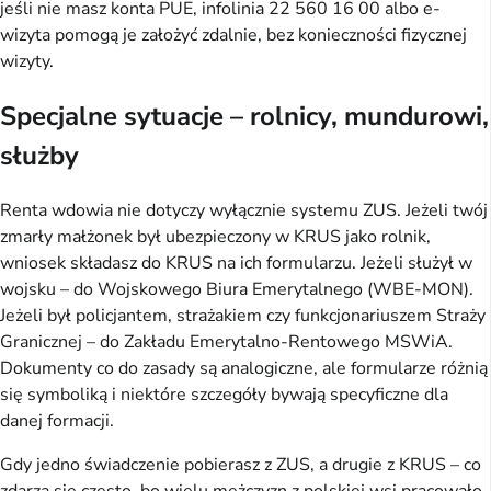
jeśli nie masz konta PUE, infolinia 22 560 16 00 albo e-
wizyta pomogą je założyć zdalnie, bez konieczności fizycznej
wizyty.
Specjalne sytuacje – rolnicy, mundurowi,
służby
Renta wdowia nie dotyczy wyłącznie systemu ZUS. Jeżeli twój
zmarły małżonek był ubezpieczony w KRUS jako rolnik,
wniosek składasz do KRUS na ich formularzu. Jeżeli służył w
wojsku – do Wojskowego Biura Emerytalnego (WBE-MON).
Jeżeli był policjantem, strażakiem czy funkcjonariuszem Straży
Granicznej – do Zakładu Emerytalno-Rentowego MSWiA.
Dokumenty co do zasady są analogiczne, ale formularze różnią
się symboliką i niektóre szczegóły bywają specyficzne dla
danej formacji.
Gdy jedno świadczenie pobierasz z ZUS, a drugie z KRUS – co
zdarza się często, bo wielu mężczyzn z polskiej wsi pracowało