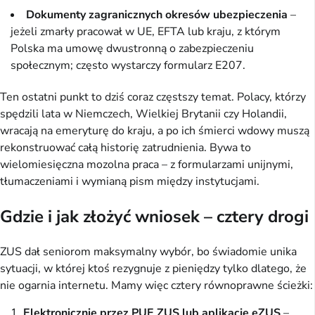
Dokumenty zagranicznych okresów ubezpieczenia
–
jeżeli zmarły pracował w UE, EFTA lub kraju, z którym
Polska ma umowę dwustronną o zabezpieczeniu
społecznym; często wystarczy formularz E207.
Ten ostatni punkt to dziś coraz częstszy temat. Polacy, którzy
spędzili lata w Niemczech, Wielkiej Brytanii czy Holandii,
wracają na emeryturę do kraju, a po ich śmierci wdowy muszą
rekonstruować całą historię zatrudnienia. Bywa to
wielomiesięczna mozolna praca – z formularzami unijnymi,
tłumaczeniami i wymianą pism między instytucjami.
Gdzie i jak złożyć wniosek – cztery drogi
ZUS dał seniorom maksymalny wybór, bo świadomie unika
sytuacji, w której ktoś rezygnuje z pieniędzy tylko dlatego, że
nie ogarnia internetu. Mamy więc cztery równoprawne ścieżki:
Elektronicznie przez PUE ZUS lub aplikację eZUS
–