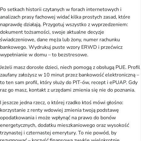
Po setkach historii czytanych w forach internetowych i
analizach prasy fachowej widać kilka prostych zasad, które
naprawdę działają. Przygotuj wszystko z wyprzedzeniem:
dokument tożsamości, swoje aktualne decyzje
świadczeniowe, dane męża lub żony, numer rachunku
bankowego. Wydrukuj puste wzory ERWD i przećwicz
wypełnianie w domu – to bezstresowe.
Jeżeli masz dorosłe dzieci, niech pomogą z obsługą PUE. Profil
zaufany założysz w 10 minut przez bankowość elektroniczną –
to ten sam profil, który służy do PIT-ów, recept i ePUAP. Gdy
raz go masz, kontakt z urzędami zmienia się nie do poznania.
I jeszcze jedna rzecz, o której rzadko ktoś mówi głośno:
korzystanie z renty wdowiej zmienia twoją podstawę
opodatkowania i może wpłynąć na prawo do bonów
energetycznych, dodatku mieszkaniowego oraz wysokość
trzynastej i czternastej emerytury. To nie powód, by
rezygnować – korzyść finansowa zwykle wielokrotnie