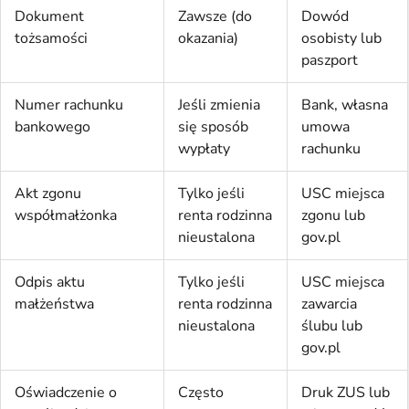
Dokument
Zawsze (do
Dowód
tożsamości
okazania)
osobisty lub
paszport
Numer rachunku
Jeśli zmienia
Bank, własna
bankowego
się sposób
umowa
wypłaty
rachunku
Akt zgonu
Tylko jeśli
USC miejsca
współmałżonka
renta rodzinna
zgonu lub
nieustalona
gov.pl
Odpis aktu
Tylko jeśli
USC miejsca
małżeństwa
renta rodzinna
zawarcia
nieustalona
ślubu lub
gov.pl
Oświadczenie o
Często
Druk ZUS lub