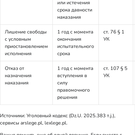
или истечения
срока давности
наказания
Лишение свободы
1 год с момента
ст. 76 § 1
с условным
окончания
УК
приостановлением
испытательного
исполнения
срока
Отказ от
1 год с момента
ст. 107 § 5
назначения
вступления в
УК
наказания
силу
правомочного
решения
Источники: Уголовный кодекс (Dz.U. 2025.383 т.j.),
сервисы arslege.pl, lexlege.pl.
Важно помнить еще об одной ловушке. Если вместе с