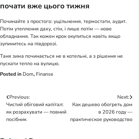
почати вже цього тижня
Починайте з простого: ущільнення, термостати, аудит.
Потім утеплення даху, стін, і лише потім — нове
обладнання. Так кожен крок окупиться навіть якщо
зупинитесь на півдорозі.
Таня зима починається не в котельні, а з рішення не
пускати тепло на вулицю.
Posted in
Dom
,
Finanse
Post
Previous:
Next:
Чистий обіговий капітал:
Как дешево обогреть дом
navigation
як розрахувати — повний
в 2026 году —
посібник
практическое руководство