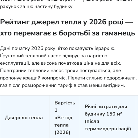
рахунок за цю частину будинку.
Рейтинг джерел тепла у 2026 році —
хто перемагає в боротьбі за гаманець
Дані початку 2026 року чітко показують ієрархію.
Ґрунтовий тепловий насос лідирує за вартістю
експлуатації, але висока початкова ціна не для всіх.
Повітряний тепловий насос трохи поступається, але
пропонує кращий компроміс. Пелети сильно подорожчали,
газ після розмороження тарифів став менш вигідним.
Вартість
Річні витрати для
1
будинку 150 м²
Джерело тепла
кВт·год
(після
тепла
термомодернізації)
(2026)