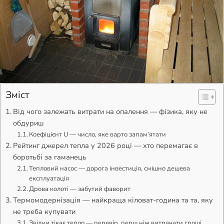
Зміст
Від чого залежать витрати на опалення — фізика, яку не
обдуриш
Коефіцієнт U — число, яке варто запам’ятати
Рейтинг джерел тепла у 2026 році — хто перемагає в
боротьбі за гаманець
Тепловий насос — дорога інвестиція, смішно дешева
експлуатація
Дрова колоті — забутий фаворит
Термомодернізація — найкраща кіловат-година та та, яку
не треба купувати
Звідки тікає тепло — перевір, перш ніж витрачати гроші