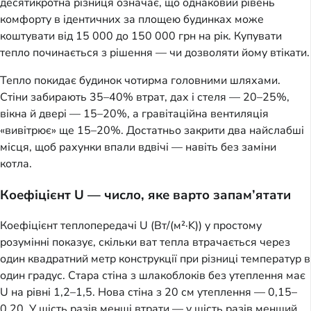
десятикротна різниця означає, що однаковий рівень
комфорту в ідентичних за площею будинках може
коштувати від 15 000 до 150 000 грн на рік. Купувати
тепло починається з рішення — чи дозволяти йому втікати.
Тепло покидає будинок чотирма головними шляхами.
Стіни забирають 35–40% втрат, дах і стеля — 20–25%,
вікна й двері — 15–20%, а гравітаційна вентиляція
«вивітрює» ще 15–20%. Достатньо закрити два найслабші
місця, щоб рахунки впали вдвічі — навіть без заміни
котла.
Коефіцієнт U — число, яке варто запам’ятати
Коефіцієнт теплопередачі U (Вт/(м²·K)) у простому
розумінні показує, скільки ват тепла втрачається через
один квадратний метр конструкції при різниці температур в
один градус. Стара стіна з шлакоблоків без утеплення має
U на рівні 1,2–1,5. Нова стіна з 20 см утеплення — 0,15–
0,20. У шість разів менші втрати — у шість разів менший