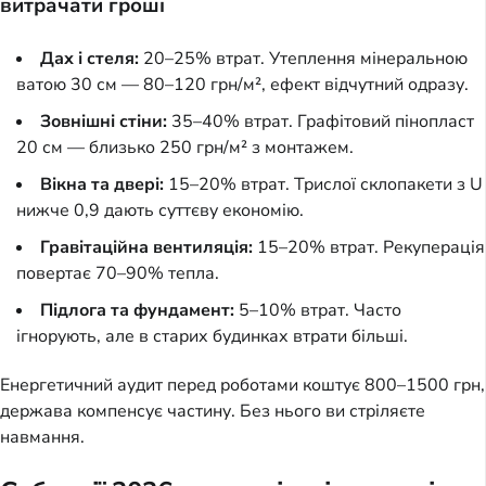
витрачати гроші
Дах і стеля:
20–25% втрат. Утеплення мінеральною
ватою 30 см — 80–120 грн/м², ефект відчутний одразу.
Зовнішні стіни:
35–40% втрат. Графітовий пінопласт
20 см — близько 250 грн/м² з монтажем.
Вікна та двері:
15–20% втрат. Трислої склопакети з U
нижче 0,9 дають суттєву економію.
Гравітаційна вентиляція:
15–20% втрат. Рекуперація
повертає 70–90% тепла.
Підлога та фундамент:
5–10% втрат. Часто
ігнорують, але в старих будинках втрати більші.
Енергетичний аудит перед роботами коштує 800–1500 грн,
держава компенсує частину. Без нього ви стріляєте
навмання.