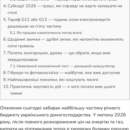
Субсидії 2026 — гроші, які справді не варто залишати на
столі
Тариф G12 або G13 — години, коли електроенергія
дешевшає на п’яту частину
Як працює накопичення тепла вночі
Щоденні звички — дрібні зміни, які непомітно економлять
сотні гривень
Пелети, екогорошок, дрова — що обрати, якщо вже
твердопаливне
Невеликий економічний тест — домашній калькулятор
Гібриди та фотовольтаїка — майбутнє, яке вже доступне
Найпоширеніші помилки, які коштують тисячі
Практична черговість дій — з чого почати вже цього
тижня
Опалення сьогодні забирає найбільшу частину річного
бюджету українського домогосподарства. У лютому 2026
року, після повного розмороження цін на енергію та газ,
витрати на підтримання тепла в типовому будинку площею