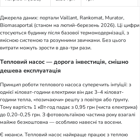
Джерела даних: портали Vaillant, Rankomat, Murator,
Biomasaportal (станом на лютий–березень 2026). Ці цифри
стосуються будинку після базової термомодернізації, з
якісною системою та розумними звичками. Без цього
витрати можуть зрости в два-три рази.
Тепловий насос — дорога інвестиція, смішно
дешева експлуатація
Принцип роботи теплового насоса суперечить інтуїції: з
однієї кіловат-години електрики він дає 3–4 кіловат-
години тепла, «позичаючи» решту з повітря або ґрунту.
Тому вартість 1 кВт·год падає з 0,95 грн (чиста електрика)
до 0,20–0,25 грн. З фотовольтаїкою частина року взагалі
майже безкоштовна — особливо навесні та восени.
Є нюанси. Тепловий насос найкраще працює з теплою