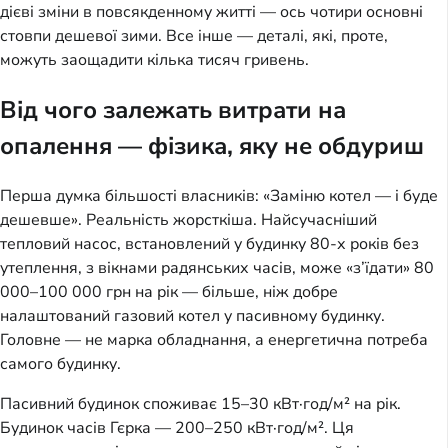
дієві зміни в повсякденному житті — ось чотири основні
стовпи дешевої зими. Все інше — деталі, які, проте,
можуть заощадити кілька тисяч гривень.
Від чого залежать витрати на
опалення — фізика, яку не обдуриш
Перша думка більшості власників: «Заміню котел — і буде
дешевше». Реальність жорсткіша. Найсучасніший
тепловий насос, встановлений у будинку 80-х років без
утеплення, з вікнами радянських часів, може «з’їдати» 80
000–100 000 грн на рік — більше, ніж добре
налаштований газовий котел у пасивному будинку.
Головне — не марка обладнання, а енергетична потреба
самого будинку.
Пасивний будинок споживає 15–30 кВт·год/м² на рік.
Будинок часів Гєрка — 200–250 кВт·год/м². Ця