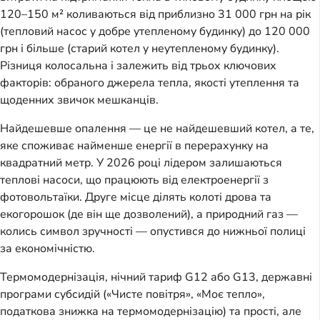
120–150 м² коливаються від приблизно 31 000 грн на рік
(тепловий насос у добре утепленому будинку) до 120 000
грн і більше (старий котел у неутепленому будинку).
Різниця колосальна і залежить від трьох ключових
факторів: обраного джерела тепла, якості утеплення та
щоденних звичок мешканців.
Найдешевше опалення — це не найдешевший котел, а те,
яке споживає найменше енергії в перерахунку на
квадратний метр. У 2026 році лідером залишаються
теплові насоси, що працюють від електроенергії з
фотовольтаїки. Друге місце ділять колоті дрова та
екогорошок (де він ще дозволений), а природний газ —
колись символ зручності — опустився до нижньої полиці
за економічністю.
Термомодернізація, нічний тариф G12 або G13, державні
програми субсидій («Чисте повітря», «Моє тепло»,
податкова знижка на термомодернізацію) та прості, але