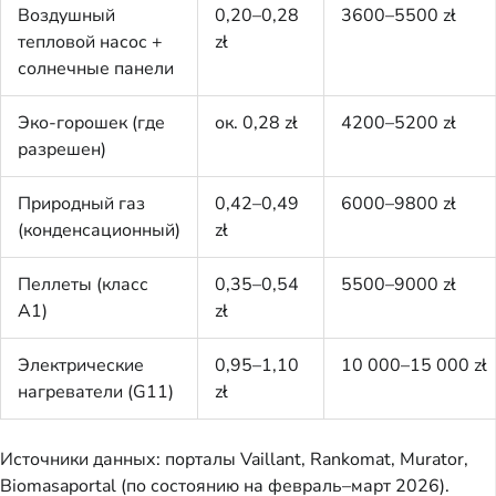
Воздушный
0,20–0,28
3600–5500 zł
тепловой насос +
zł
солнечные панели
Эко-горошек (где
ок. 0,28 zł
4200–5200 zł
разрешен)
Природный газ
0,42–0,49
6000–9800 zł
(конденсационный)
zł
Пеллеты (класс
0,35–0,54
5500–9000 zł
A1)
zł
Электрические
0,95–1,10
10 000–15 000 zł
нагреватели (G11)
zł
Источники данных: порталы Vaillant, Rankomat, Murator,
Biomasaportal (по состоянию на февраль–март 2026).