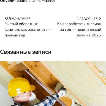
Опубликовано в
Dom
,
Finanse
Навигация
Предыдущая:
Следующая:
Чистый оборотный
Как заработать миллион
по
капитал: как рассчитать —
за год — практический
записям
полный гид
план на 2026
Связанные записи