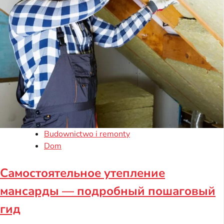
Budownictwo i remonty
Dom
Самостоятельное утепление
мансарды — подробный пошаговый
гид