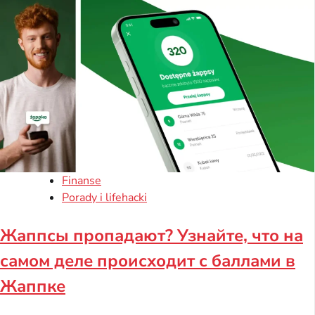
Finanse
Porady i lifehacki
Жаппсы пропадают? Узнайте, что на
самом деле происходит с баллами в
Жаппке