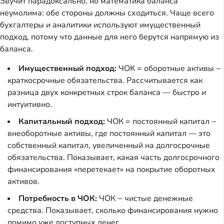
Звучит парадоксально, но математика баланса
неумолима: обе стороны должны сходиться. Чаще всего
бухгалтеры и аналитики используют имущественный
подход, потому что данные для него берутся напрямую из
баланса.
Имущественный подход:
ЧОК = оборотные активы −
краткосрочные обязательства. Рассчитывается как
разница двух конкретных строк баланса — быстро и
интуитивно.
Капитальный подход:
ЧОК = постоянный капитал −
внеоборотные активы, где постоянный капитал — это
собственный капитал, увеличенный на долгосрочные
обязательства. Показывает, какая часть долгосрочного
финансирования «перетекает» на покрытие оборотных
активов.
Потребность в ЧОК:
ЧОК − чистые денежные
средства. Показывает, сколько финансирования нужно
помимо уже доступных денег.