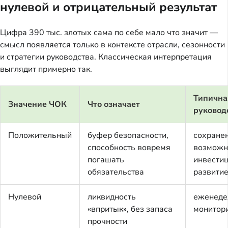
нулевой и отрицательный результат
Цифра 390 тыс. злотых сама по себе мало что значит —
смысл появляется только в контексте отрасли, сезонности
и стратегии руководства. Классическая интерпретация
выглядит примерно так.
Типична
Значение ЧОК
Что означает
руковод
Положительный
буфер безопасности,
сохранен
способность вовремя
возмож
погашать
инвестиц
обязательства
развити
Нулевой
ликвидность
еженеде
«впритык», без запаса
монитори
прочности