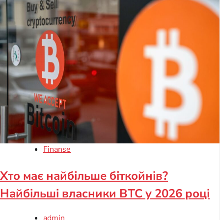
Finanse
Хто має найбільше біткойнів?
Найбільші власники BTC у 2026 році
admin