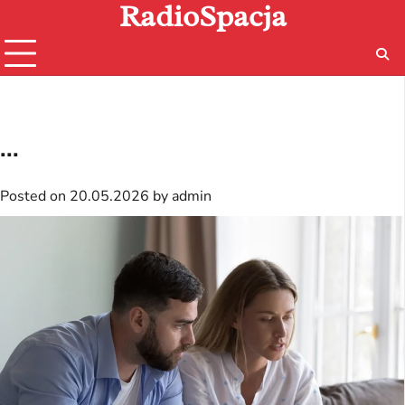
RadioSpacja
Skip
to
content
...
Posted on
20.05.2026
by
admin