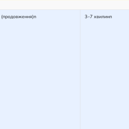
 (продовження)n
3–7 хвилинn