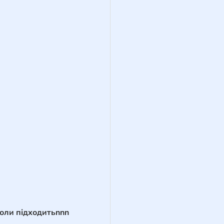
оли підходитьnnn