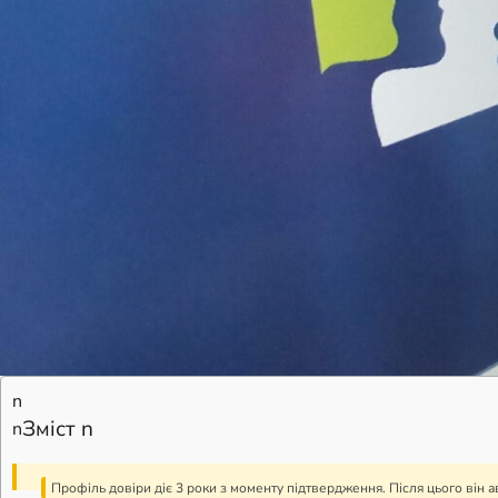
n
Зміст n
n
Профіль довіри діє 3 роки з моменту підтвердження. Після цього він 