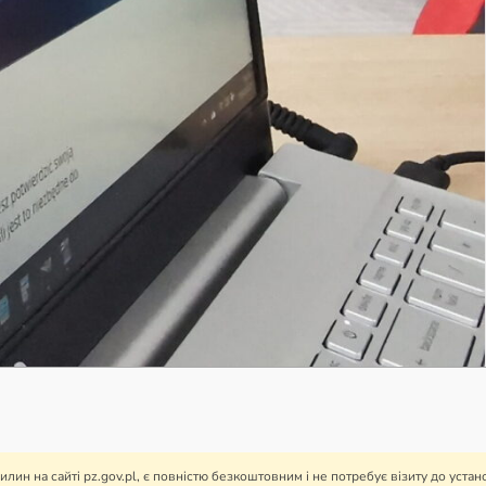
лин на сайті pz.gov.pl, є повністю безкоштовним і не потребує візиту до уст