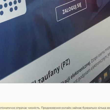
автоматично втрачає чинність. Продовження онлайн займає буквально кілька хви