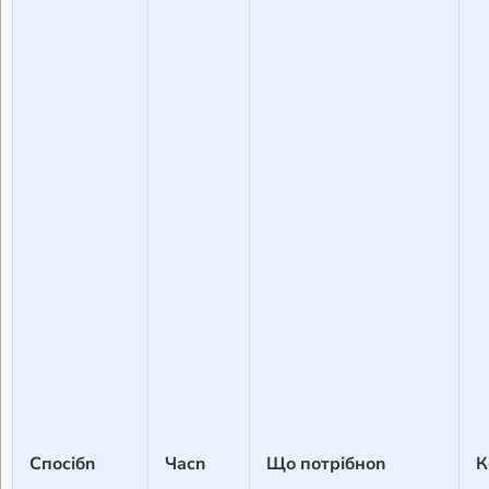
Спосібn
Часn
Що потрібноn
К