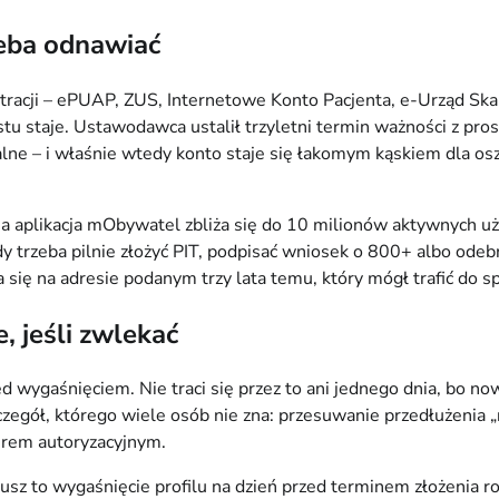
zeba odnawiać
nistracji – ePUAP, ZUS, Internetowe Konto Pacjenta, e-Urząd S
u staje. Ustawodawca ustalił trzyletni termin ważności z pro
lne – i właśnie wtedy konto staje się łakomym kąskiem dla osz
 a aplikacja mObywatel zbliża się do 10 milionów aktywnych u
trzeba pilnie złożyć PIT, podpisać wniosek o 800+ albo odebra
ię na adresie podanym trzy lata temu, który mógł trafić do sp
e, jeśli zwlekać
d wygaśnięciem. Nie traci się przez to ani jednego dnia, bo no
czegół, którego wiele osób nie zna: przesuwanie przedłużenia „n
merem autoryzacyjnym.
iusz to wygaśnięcie profilu na dzień przed terminem złożenia ro