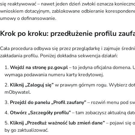
się reaktywować – nawet jeden dzień zwłoki oznacza koniecz
wnioskiem dotacyjnym, zablokowane odbieranie korespondencji 
umowy o dofinansowanie.
Krok po kroku: przedłużenie profilu zau
Cała procedura odbywa się przez przeglądarkę i zajmuje średn
zakładania profilu. Poniżej dokładna sekwencja działań:
Wejdź na stronę pz.gov.pl
– to jedyna oficjalna domena. U
wymaga podawania numeru karty kredytowej.
Kliknij „Zaloguj się”
w prawym górnym rogu. Wybierz dotyc
mObywatel.
Przejdź do panelu „Profil zaufany”
– rozwiń menu pod sw
Otwórz „Szczegóły profilu”
– tam zobaczysz aktualną datę
Kliknij „Przedłuż ważność lub zmień dane”
– pojawi się 
by go zaktualizować.