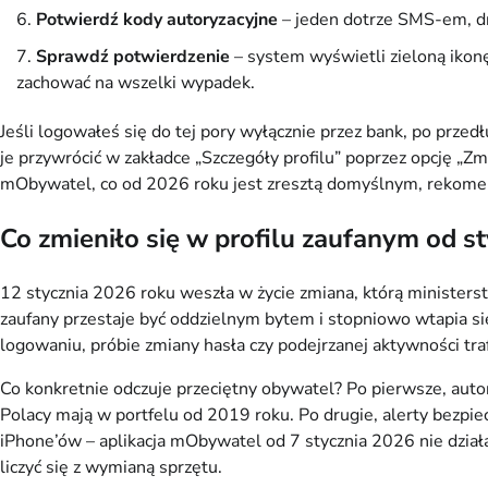
Potwierdź kody autoryzacyjne
– jeden dotrze SMS-em, d
Sprawdź potwierdzenie
– system wyświetli zieloną ikonę
zachować na wszelki wypadek.
Jeśli logowałeś się do tej pory wyłącznie przez bank, po prz
je przywrócić w zakładce „Szczegóły profilu” poprzez opcję „
mObywatel, co od 2026 roku jest zresztą domyślnym, rekome
Co zmieniło się w profilu zaufanym od s
12 stycznia 2026 roku weszła w życie zmiana, którą ministers
zaufany przestaje być oddzielnym bytem i stopniowo wtapia s
logowaniu, próbie zmiany hasła czy podejrzanej aktywności traf
Co konkretnie odczuje przeciętny obywatel? Po pierwsze, aut
Polacy mają w portfelu od 2019 roku. Po drugie, alerty bezpie
iPhone’ów – aplikacja mObywatel od 7 stycznia 2026 nie działa j
liczyć się z wymianą sprzętu.