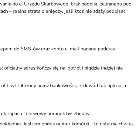
gowania do e-Urzędu Skarbowego, brak podpisu zaufanego pod
– realna strata pieniędzy, jeśli ktoś nie zdąży podpisać
dostępem do SMS-ów oraz konto e-mail podane podczas
ficjalny adres kończy się na .gov.pl i nigdzie indziej nie
fil był założony przez bankowość), e-dowód lub aplikacja
 rok zapasu i nerwowy poranek był zbędny.
kładnie. Jeśli zmieniłeś numer komórki – to ostatnia chwila,