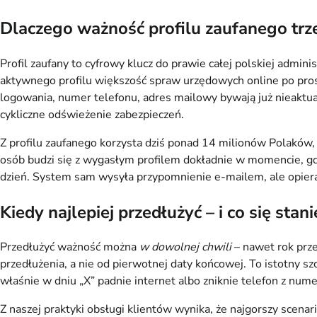
Dlaczego ważność profilu zaufanego tr
Profil zaufany to cyfrowy klucz do prawie całej polskiej admi
aktywnego profilu większość spraw urzędowych online po prost
logowania, numer telefonu, adres mailowy bywają już nieaktua
cykliczne odświeżenie zabezpieczeń.
Z profilu zaufanego korzysta dziś ponad 14 milionów Polaków,
osób budzi się z wygasłym profilem dokładnie w momencie, gdy 
dzień. System sam wysyła przypomnienie e-mailem, ale opiera s
Kiedy najlepiej przedłużyć – i co się stani
Przedłużyć ważność można
w dowolnej chwili
– nawet rok prze
przedłużenia, a nie od pierwotnej daty końcowej. To istotny sz
właśnie w dniu „X” padnie internet albo zniknie telefon z nu
Z naszej praktyki obsługi klientów wynika, że najgorszy scenar