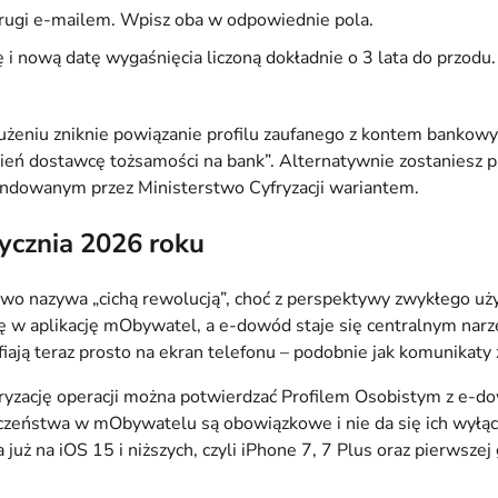
rugi e-mailem. Wpisz oba w odpowiednie pola.
 i nową datę wygaśnięcia liczoną dokładnie o 3 lata do przodu.
edłużeniu zniknie powiązanie profilu zaufanego z kontem banko
Zmień dostawcę tożsamości na bank”. Alternatywnie zostaniesz
ndowanym przez Ministerstwo Cyfryzacji wariantem.
tycznia 2026 roku
two nazywa „cichą rewolucją”, choć z perspektywy zwykłego uży
ię w aplikację mObywatel, a e-dowód staje się centralnym na
iają teraz prosto na ekran telefonu – podobnie jak komunikaty 
oryzację operacji można potwierdzać Profilem Osobistym z e-
czeństwa w mObywatelu są obowiązkowe i nie da się ich wyłączy
uż na iOS 15 i niższych, czyli iPhone 7, 7 Plus oraz pierwszej g