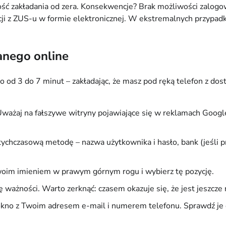
ność zakładania od zera. Konsekwencje? Brak możliwości zalo
z ZUS-u w formie elektronicznej. W ekstremalnych przypadkach 
fanego online
io od 3 do 7 minut – zakładając, że masz pod ręką telefon z 
ważaj na fałszywe witryny pojawiające się w reklamach Google; o
hczasową metodę – nazwa użytkownika i hasło, bank (jeśli pro
oim imieniem w prawym górnym rogu i wybierz tę pozycję.
 ważności. Warto zerknąć: czasem okazuje się, że jest jeszcze
okno z Twoim adresem e-mail i numerem telefonu. Sprawdź je do