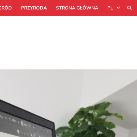
GRÓD
PRZYRODA
STRONA GŁÓWNA
PL
Uk
Ru
Pl