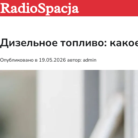
RadioSpacja
Перейти
к
содержимому
Дизельное топливо: како
Опубликовано в
19.05.2026
автор:
admin