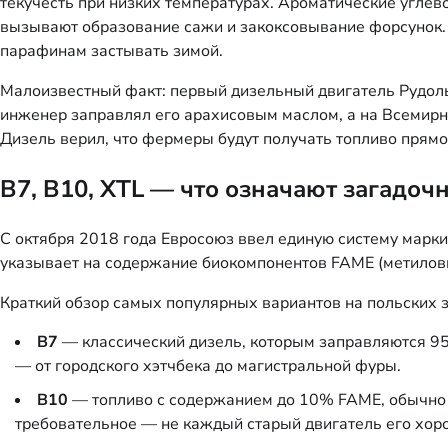
текучесть при низких температурах. Ароматические угле
вызывают образование сажи и закоксовывание форсунок.
парафинам застывать зимой.
Малоизвестный факт: первый дизельный двигатель Рудоль
инженер заправлял его арахисовым маслом, а на Всемирн
Дизель верил, что фермеры будут получать топливо прямо
B7, B10, XTL — что означают загадоч
С октября 2018 года Евросоюз ввел единую систему марки
указывает на содержание биокомпонентов FAME (метилов
Краткий обзор самых популярных вариантов на польских 
B7
— классический дизель, которым заправляются 9
— от городского хэтчбека до магистральной фуры.
B10
— топливо с содержанием до 10% FAME, обычно в 
требовательное — не каждый старый двигатель его хор