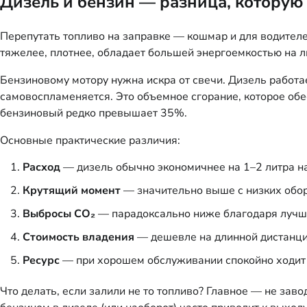
Дизель и бензин — разница, которую
Перепутать топливо на заправке — кошмар и для водител
тяжелее, плотнее, обладает большей энергоемкостью на л
Бензиновому мотору нужна искра от свечи. Дизель работа
самовоспламеняется. Это объемное сгорание, которое об
бензиновый редко превышает 35%.
Основные практические различия:
Расход
— дизель обычно экономичнее на 1–2 литра на
Крутящий момент
— значительно выше с низких оборо
Выбросы CO₂
— парадоксально ниже благодаря лучше
Стоимость владения
— дешевле на длинной дистанции
Ресурс
— при хорошем обслуживании спокойно ходит 
Что делать, если залили не то топливо? Главное — не зав