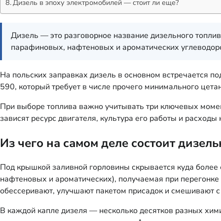
Дизель в эпоху электромобилей — стоит ли еще?
Дизель — это разговорное название дизельного топлив
парафиновых, нафтеновых и ароматических углеводор
На польских заправках дизель в основном встречается по
590, который требует в числе прочего минимального цета
При выборе топлива важно учитывать три ключевых момент
зависят ресурс двигателя, культура его работы и расходы 
Из чего на самом деле состоит дизел
Под крышкой заливной горловины скрывается куда более 
нафтеновых и ароматических), получаемая при перегонке 
обессеривают, улучшают пакетом присадок и смешивают с
В каждой капле дизеля — несколько десятков разных хи