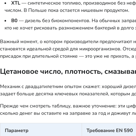
XTL
— синтетическое топливо, производимое без нефт
числом. В Польше пока остается нишевым продуктом.
B0
— дизель без биокомпонентов. На обычных заправк
кто не хочет рисковать размножением бактерий в долго
Важный момент, о котором производители предпочитают не
становятся идеальной средой для микроорганизмов. Отсю
присадок при длительной стоянке — это уже не прихоть, а
Цетановое число, плотность, смазыв
Механик с двадцатилетним опытом скажет: хороший дизель
задает больше десятка ключевых показателей, которым до
Прежде чем смотреть таблицу, важное уточнение: эти циф
сколько денег вы оставите на заправке за год и доживут 
Параметр
Требование EN 590