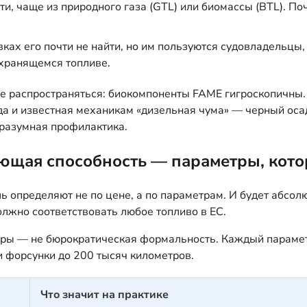
и, чаще из природного газа (GTL) или биомассы (BTL). По
ах его почти не найти, но им пользуются судовладельцы,
 хранящемся топливе.
 распространяться: биокомпоненты FAME гигроскопичны. О
да и известная механикам «дизельная чума» — черный ос
 разумная профилактика.
ающая способность — параметры, кот
 определяют не по цене, а по параметрам. И будет абсол
лжно соответствовать любое топливо в ЕС.
ры — не бюрократическая формальность. Каждый параметр 
ли форсунки до 200 тысяч километров.
Что значит на практике