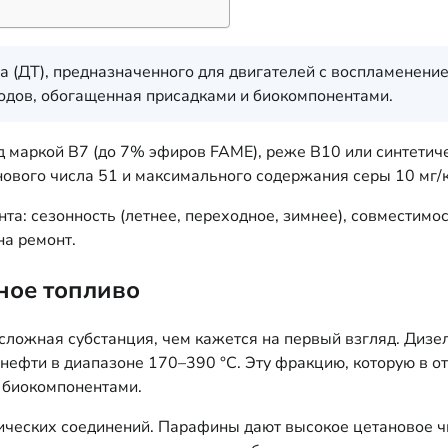
а (ДТ), предназначенного для двигателей с воспламенени
одов, обогащенная присадками и биокомпонентами.
д маркой B7 (до 7% эфиров FAME), реже B10 или синтетиче
нового числа 51 и максимального содержания серы 10 мг/к
а: сезонность (летнее, переходное, зимнее), совместимос
на ремонт.
ьное топливо
сложная субстанция, чем кажется на первый взгляд. Дизе
нефти в диапазоне 170–390 °C. Эту фракцию, которую в о
 биокомпонентами.
мических соединений. Парафины дают высокое цетановое 