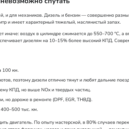
 невозможно спутать
ей, и для механиков. Дизель и бензин — совершенно разн
итр и имеет характерный тяжелый, маслянистый запах.
ет иначе: воздух в цилиндре сжимается до 550–700 °C, а
еспечивает дизелям на 10–15% более высокий КПД. Совре
 100 км.
тов, поэтому дизели отлично тянут и любят дальние поезд
му КПД, но выше NOx и твердых частиц.
, но дороже в ремонте (DPF, EGR, ТНВД).
400–500 тыс. км.
одить двигатель. По опыту мастерской, в 80% случаев пере