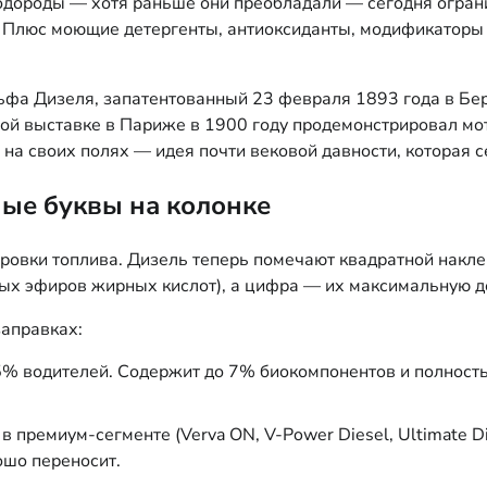
водороды — хотя раньше они преобладали — сегодня огра
 Плюс моющие детергенты, антиоксиданты, модификаторы 
фа Дизеля, запатентованный 23 февраля 1893 года в Бер
ой выставке в Париже в 1900 году продемонстрировал мот
 на своих полях — идея почти вековой давности, которая 
ные буквы на колонке
ровки топлива. Дизель теперь помечают квадратной наклей
ых эфиров жирных кислот), а цифра — их максимальную д
заправках:
5% водителей. Содержит до 7% биокомпонентов и полнос
премиум-сегменте (Verva ON, V-Power Diesel, Ultimate Di
ошо переносит.