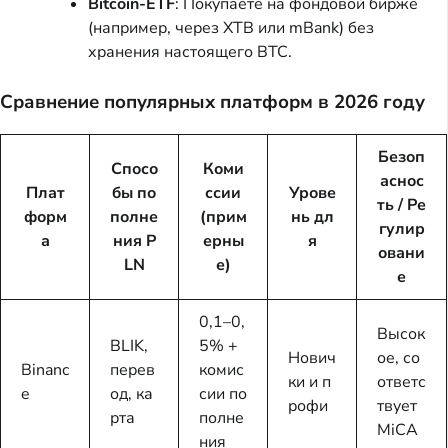
Bitcoin-ETF
: Покупаете на фондовой бирже
(например, через XTB или mBank) без
хранения настоящего BTC.
Сравнение популярных платформ в 2026 году
Безоп
Спосо
Коми
аснос
Плат
бы по
ссии
Урове
ть / Ре
форм
полне
(прим
нь дл
гулир
а
ния P
ерны
я
овани
LN
е)
е
0,1–0,
Высок
BLIK,
5% +
Нович
ое, со
Binanc
перев
комис
ки и п
ответс
e
од, ка
сии по
рофи
твует
рта
полне
MiCA
ния