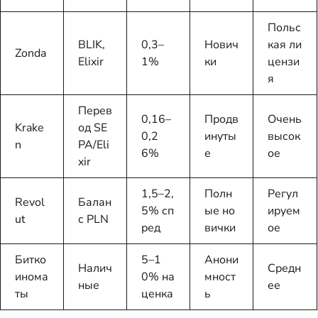
Польс
BLIK,
0,3–
Нович
кая ли
Zonda
Elixir
1%
ки
цензи
я
Перев
0,16–
Продв
Очень
Krake
од SE
0,2
инуты
высок
n
PA/Eli
6%
е
ое
xir
1,5–2,
Полн
Регул
Revol
Балан
5% сп
ые но
ируем
ut
с PLN
ред
вички
ое
Битко
5–1
Анони
Налич
Средн
инома
0% на
мност
ные
ее
ты
ценка
ь