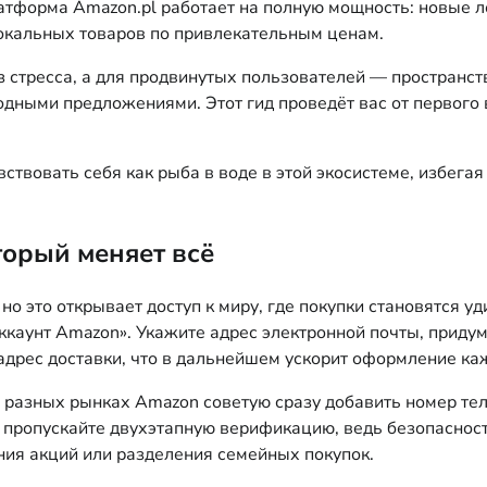
атформа Amazon.pl работает на полную мощность: новые 
окальных товаров по привлекательным ценам.
з стресса, а для продвинутых пользователей — пространс
одными предложениями. Этот гид проведёт вас от первого 
ствовать себя как рыба в воде в этой экосистеме, избега
торый меняет всё
 но это открывает доступ к миру, где покупки становятся 
аккаунт Amazon». Укажите адрес электронной почты, приду
дрес доставки, что в дальнейшем ускорит оформление каж
а разных рынках Amazon советую сразу добавить номер те
 пропускайте двухэтапную верификацию, ведь безопаснос
ания акций или разделения семейных покупок.