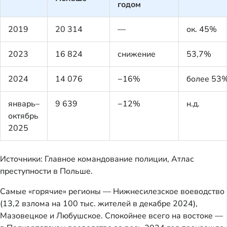
годом
2019
20 314
—
ок. 45%
2023
16 824
снижение
53,7%
2024
14 076
−16%
более 53
январь–
9 639
−12%
н.д.
октябрь
2025
Источники: Главное командование полиции, Атлас
преступности в Польше.
Самые «горячие» регионы — Нижнесилезское воеводство
(13,2 взлома на 100 тыс. жителей в декабре 2024),
Мазовецкое и Любушское. Спокойнее всего на востоке —