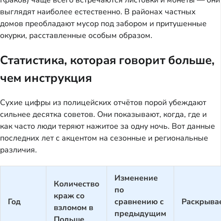
Краков) чаще всего встречаются листовки и монеты — они
выглядят наиболее естественно. В районах частных
домов преобладают мусор под забором и притушенные
окурки, расставленные особым образом.
Статистика, которая говорит больше,
чем инструкция
Сухие цифры из полицейских отчётов порой убеждают
сильнее десятка советов. Они показывают, когда, где и
как часто люди теряют нажитое за одну ночь. Вот данные
последних лет с акцентом на сезонные и региональные
различия.
Изменение
Количество
по
краж со
Год
сравнению с
Раскрыва
взломом в
предыдущим
Польше