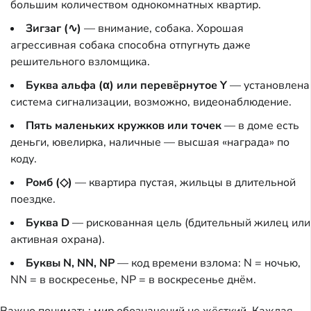
большим количеством однокомнатных квартир.
Зигзаг (∿)
— внимание, собака. Хорошая
агрессивная собака способна отпугнуть даже
решительного взломщика.
Буква альфа (α) или перевёрнутое Y
— установлена
система сигнализации, возможно, видеонаблюдение.
Пять маленьких кружков или точек
— в доме есть
деньги, ювелирка, наличные — высшая «награда» по
коду.
Ромб (◇)
— квартира пустая, жильцы в длительной
поездке.
Буква D
— рискованная цель (бдительный жилец или
активная охрана).
Буквы N, NN, NP
— код времени взлома: N = ночью,
NN = в воскресенье, NP = в воскресенье днём.