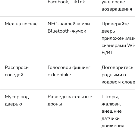
Facebook, TikTok
уже после
возвращения
Мел на косяке
NFC-наклейка или
Проверяйте
Bluetooth-жучок
дверь
приложениям
сканерами Wi
Fi/BT
Расспросы
Голосовой фишинг
Договоритесь 
соседей
с deepfake
родными о
кодовом слов
Мусор под
Разведывательные
Шторы,
дверью
дроны
жалюзи,
внешние
датчики
движения