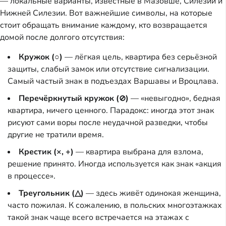
— локальные варианты, известные в Мазовше, Силезии и
Нижней Силезии. Вот важнейшие символы, на которые
стоит обращать внимание каждому, кто возвращается
домой после долгого отсутствия:
Кружок (○)
— лёгкая цель, квартира без серьёзной
защиты, слабый замок или отсутствие сигнализации.
Самый частый знак в подъездах Варшавы и Вроцлава.
Перечёркнутый кружок (⊘)
— «невыгодно», бедная
квартира, ничего ценного. Парадокс: иногда этот знак
рисуют сами воры после неудачной разведки, чтобы
другие не тратили время.
Крестик (×, +)
— квартира выбрана для взлома,
решение принято. Иногда используется как знак «акция
в процессе».
Треугольник (△)
— здесь живёт одинокая женщина,
часто пожилая. К сожалению, в польских многоэтажках
такой знак чаще всего встречается на этажах с