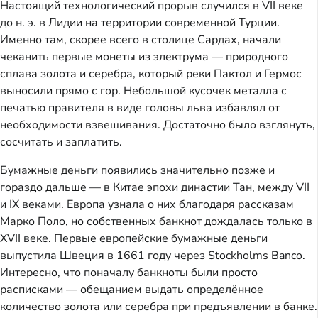
Настоящий технологический прорыв случился в VII веке
до н. э. в Лидии на территории современной Турции.
Именно там, скорее всего в столице Сардах, начали
чеканить первые монеты из электрума — природного
сплава золота и серебра, который реки Пактол и Гермос
выносили прямо с гор. Небольшой кусочек металла с
печатью правителя в виде головы льва избавлял от
необходимости взвешивания. Достаточно было взглянуть,
сосчитать и заплатить.
Бумажные деньги появились значительно позже и
гораздо дальше — в Китае эпохи династии Тан, между VII
и IX веками. Европа узнала о них благодаря рассказам
Марко Поло, но собственных банкнот дождалась только в
XVII веке. Первые европейские бумажные деньги
выпустила Швеция в 1661 году через Stockholms Banco.
Интересно, что поначалу банкноты были просто
расписками — обещанием выдать определённое
количество золота или серебра при предъявлении в банке.