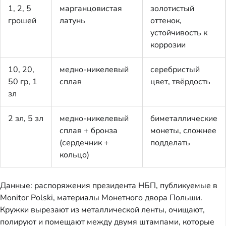
1, 2, 5
марганцовистая
золотистый
грошей
латунь
оттенок,
устойчивость к
коррозии
10, 20,
медно-никелевый
серебристый
50 гр, 1
сплав
цвет, твёрдость
зл
2 зл, 5 зл
медно-никелевый
биметаллические
сплав + бронза
монеты, сложнее
(сердечник +
подделать
кольцо)
Данные: распоряжения президента НБП, публикуемые в
Monitor Polski, материалы Монетного двора Польши.
Кружки вырезают из металлической ленты, очищают,
полируют и помещают между двумя штампами, которые