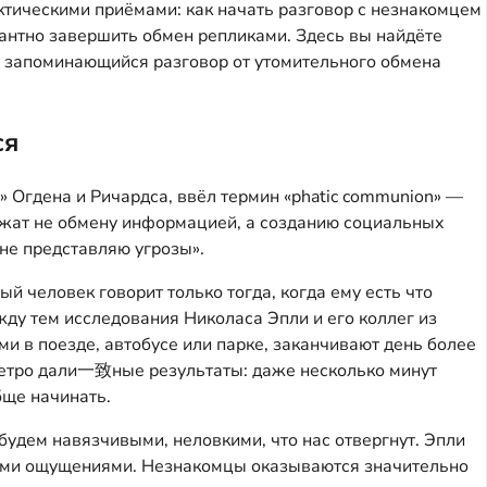
рактическими приёмами: как начать разговор с незнакомцем
гантно завершить обмен репликами. Здесь вы найдёте
т запоминающийся разговор от утомительного обмена
ся
 Огдена и Ричардса, ввёл термин «phatic communion» —
ужат не обмену информацией, а созданию социальных
 не представляю угрозы».
й человек говорит только тогда, когда ему есть что
жду тем исследования Николаса Эпли и его коллег из
и в поезде, автобусе или парке, заканчивают день более
м метро дали一致ные результаты: даже несколько минут
бще начинать.
будем навязчивыми, неловкими, что нас отвергнут. Эпли
шими ощущениями. Незнакомцы оказываются значительно