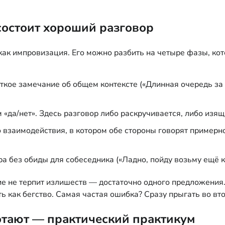
состоит хороший разговор
т как импровизация. Его можно разбить на четыре фазы, ко
ткое замечание об общем контексте («Длинная очередь за э
«да/нет». Здесь разговор либо раскручивается, либо изя
 взаимодействия, в котором обе стороны говорят примерн
а без обиды для собеседника («Ладно, пойду возьму ещё к
е не терпит излишеств — достаточно одного предложения. 
ь как бегство. Самая частая ошибка? Сразу прыгать во вт
отают — практический практикум