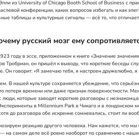
ли из University of Chicago Booth School of Business с п
аслевой конференции, каких вопросов избегать и как эле
ные таблицы и культурные сигналы — всё то, что отличае
 почему русский мозг ему сопротивляет
23 году в эссе, приложенном к книге «Значение значения»
в Тробриан, он пришёл к выводу, что короткие беседы сл
е. Он говорит: «Я замечаю тебя, я настроен дружелюбно, я
ем. В нашей культуре сохраняется убеждение, что серьёзны
это потеря времени или даже признак поверхностности. Ме
 люди, которые заводят короткие разговоры с незнакомцам
. Эксперименты в Millennium Park в Чикаго и в лондонско
отя до разговора обе искренне сомневались, стоит ли воо
нозируем реакцию другого человека. Нам кажется, что мы 
 — на самом деле всё ровно наоборот по сравнению с на