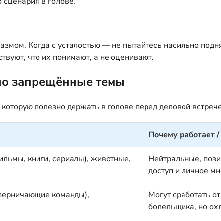
о сценария в голове.
иазмом. Когда с усталостью — не пытайтесь насильно подн
ствуют, что их понимают, а не оценивают.
но запрещённые темы
, которую полезно держать в голове перед деловой встреч
Почему работает /
фильмы, книги, сериалы), животные,
Нейтральные, пози
доступ и личное мн
соперничающие команды),
Могут сработать от
болельщика, но ох