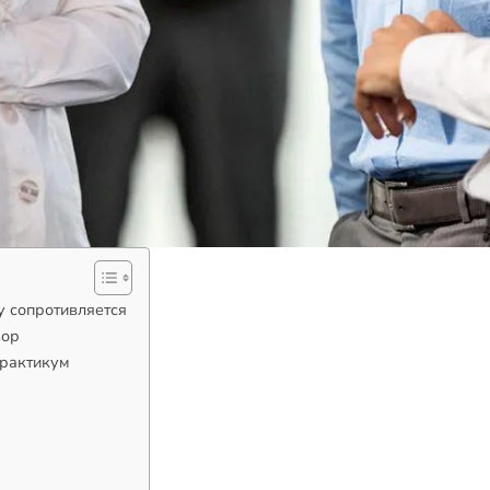
му сопротивляется
вор
практикум