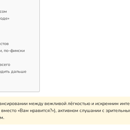
ссом
годе»
кстов
и, по-фински
всего
ходить дальше
лансировании между вежливой лёгкостью и искренним интер
 вместо «Вам нравится?»), активном слушании с зрительн
м.