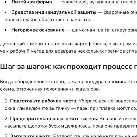
Литейная форма
— графитовая, чугунная или гипсова
Средства индивидуальной защиты
— сварочные очки
волосы нужно обязательно завязать.
Негорючее основание
— шамотная плита, огнеупорны
Домашний заменитель тигля из картофелины, о котором ин
чем рабочий метод для возврата нескольких граммов спла
Шаг за шагом: как проходит процесс 
Когда оборудование готово, сама процедура напоминает 
схема, отточенная поколениями ювелиров.
Подготовьте рабочее место.
Уберите все легковоспла
окна или включите вытяжку — пары при плавке могут с
Предварительно разогрейте тигель.
Влажный тигель 
насыпьте щепотку буры и дождитесь, пока она превратит
Загрузите шихту.
Раздробите или нарежьте лом на ме