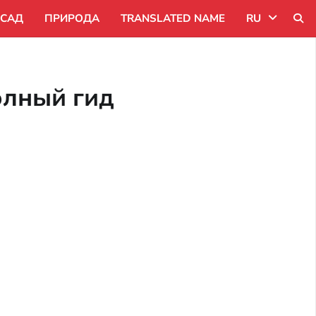
САД
ПРИРОДА
TRANSLATED NAME
RU
Uk
олный гид
Ru
Pl