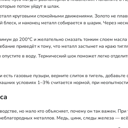
оторые потом уйдут в шлак.
еталл круговыми спокойными движениями. Золото не плави
й блеск, и наконец металл собирается в шарик. Через нес
имум до 200°C и желательно смазать тонким слоем масла 
ние приведёт к тому, что металл застынет на краю тигля 
м опустите в воду. Термический шок поможет легко отдели
и есть газовые пузыри, верните слиток в тигель, добавьт
омашних условиях 1–3% считается нормой, при неопытност
са
одстве, но мало кто объясняет, почему он так важен. Пр
еблагородных металлов. Медь, цинк, следы железа — всё э