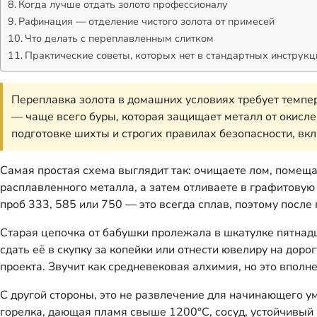
Когда лучше отдать золото профессионалу
Рафинация — отделение чистого золота от примесей
Что делать с переплавленным слитком
Практические советы, которых нет в стандартных инструкц
Переплавка золота в домашних условиях требует темпе
— чаще всего буры, которая защищает металл от окисле
подготовке шихты и строгих правилах безопасности, в
Самая простая схема выглядит так: очищаете лом, помеща
расплавленного металла, а затем отливаете в графитовую 
проб 333, 585 или 750 — это всегда сплав, поэтому после 
Старая цепочка от бабушки пролежала в шкатулке пятнадца
сдать её в скупку за копейки или отнести ювелиру на дор
проекта. Звучит как средневековая алхимия, но это вполн
С другой стороны, это не развлечение для начинающего у
горелка, дающая пламя свыше 1200°C, сосуд, устойчивый 