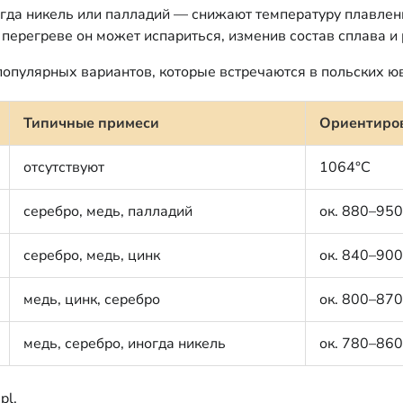
гда никель или палладий — снижают температуру плавлени
 перегреве он может испариться, изменив состав сплава 
популярных вариантов, которые встречаются в польских ю
Типичные примеси
Ориентиров
отсутствуют
1064°C
серебро, медь, палладий
ок. 880–95
серебро, медь, цинк
ок. 840–90
медь, цинк, серебро
ок. 800–87
медь, серебро, иногда никель
ок. 780–86
pl.