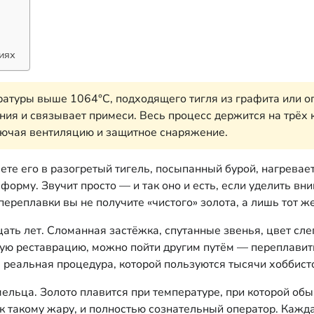
иях
ратуры выше 1064°C, подходящего тигля из графита или о
ния и связывает примеси. Весь процесс держится на трёх 
ключая вентиляцию и защитное снаряжение.
ете его в разогретый тигель, посыпанный бурой, нагрева
форму. Звучит просто — и так оно и есть, если уделить в
переплавки вы не получите «чистого» золота, а лишь тот ж
ть лет. Сломанная застёжка, спутанные звенья, цвет слег
огую реставрацию, можно пойти другим путём — переплавит
е реальная процедура, которой пользуются тысячи хоббист
мельца. Золото плавится при температуре, при которой об
к такому жару, и полностью сознательный оператор. Кажд