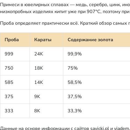
Примеси в ювелирных сплавах — медь, серебро, цинк, ино
низкопробных изделиях кипит уже при 907°C, поэтому при
Проба определяет практически всё. Краткий обзор самых 
Проба
Караты
Содержание золота
999
24K
99,9%
750
18K
75%
585
14K
58,5%
375
9K
37,5%
333
8K
33,3%
Данные на основе информации с сайтов savicki.pl и viadem.