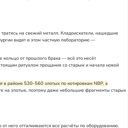
 тратясь на свежий металл. Кладоискатели, нашедшие
лургии видят в этом частную лабораторию —
е кольцо от прошлого брака — всё это несёт
стоящим ритуалом прощания со старым и начала новой
я в районе 530–560 злотых по котировкам NBP, а
чёте на злотые, поэтому даже небольшие фрагменты старых
о от него отталкиваются все расчёты по оборудованию.