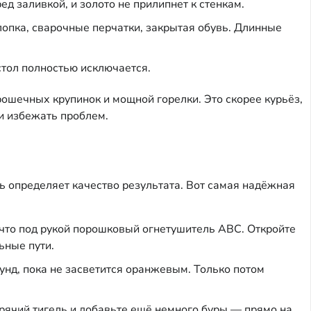
ед заливкой, и золото не прилипнет к стенкам.
опка, сварочные перчатки, закрытая обувь. Длинные
стол полностью исключается.
рошечных крупинок и мощной горелки. Это скорее курьёз,
и избежать проблем.
ь определяет качество результата. Вот самая надёжная
что под рукой порошковый огнетушитель ABC. Откройте
ьные пути.
нд, пока не засветится оранжевым. Только потом
рячий тигель и добавьте ещё немного буры — прямо на