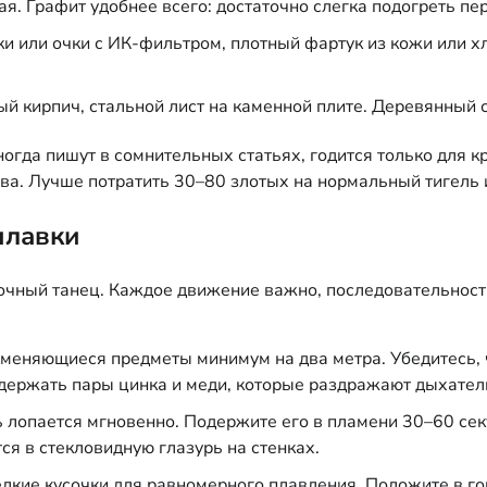
я. Графит удобнее всего: достаточно слегка подогреть пер
 или очки с ИК-фильтром, плотный фартук из кожи или хл
й кирпич, стальной лист на каменной плите. Деревянный 
огда пишут в сомнительных статьях, годится только для к
ва. Лучше потратить 30–80 злотых на нормальный тигель 
плавки
точный танец. Каждое движение важно, последовательност
меняющиеся предметы минимум на два метра. Убедитесь, 
одержать пары цинка и меди, которые раздражают дыхател
лопается мгновенно. Подержите его в пламени 30–60 секу
ся в стекловидную глазурь на стенках.
лкие кусочки для равномерного плавления. Положите в го