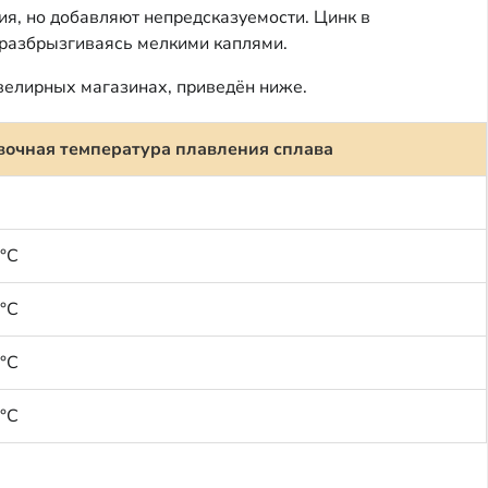
я, но добавляют непредсказуемости. Цинк в
и разбрызгиваясь мелкими каплями.
велирных магазинах, приведён ниже.
очная температура плавления сплава
0°C
0°C
0°C
0°C