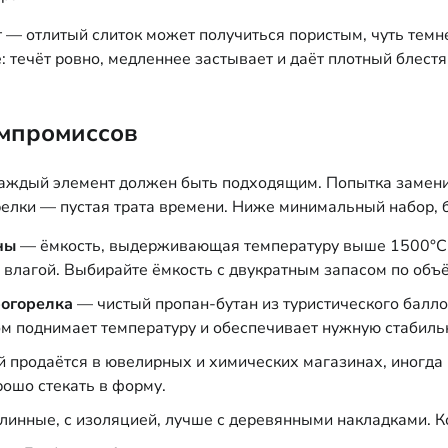
т — отлитый слиток может получиться пористым, чуть темн
: течёт ровно, медленнее застывает и даёт плотный блест
омпромиссов
 каждый элемент должен быть подходящим. Попытка замени
елки — пустая трата времени. Ниже минимальный набор, б
ны
— ёмкость, выдерживающая температуру выше 1500°C. 
с влагой. Выбирайте ёмкость с двукратным запасом по объ
огорелка
— чистый пропан-бутан из туристического баллон
ом поднимает температуру и обеспечивает нужную стабиль
продаётся в ювелирных и химических магазинах, иногда в
ошо стекать в форму.
линные, с изоляцией, лучше с деревянными накладками. К