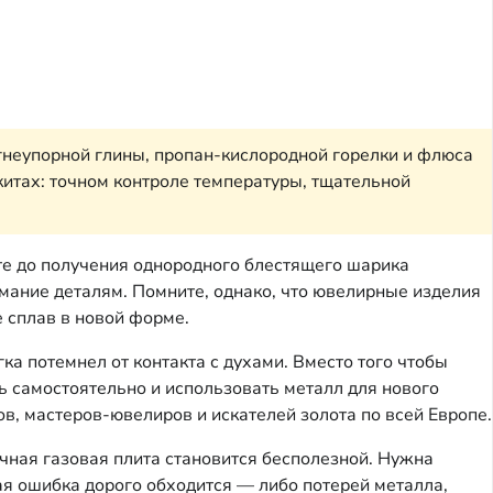
гнеупорной глины, пропан-кислородной горелки и флюса
китах: точном контроле температуры, тщательной
ете до получения однородного блестящего шарика
нимание деталям. Помните, однако, что ювелирные изделия
е сплав в новой форме.
ка потемнел от контакта с духами. Вместо того чтобы
ь самостоятельно и использовать металл для нового
ов, мастеров-ювелиров и искателей золота по всей Европе.
ычная газовая плита становится бесполезной. Нужна
ая ошибка дорого обходится — либо потерей металла,