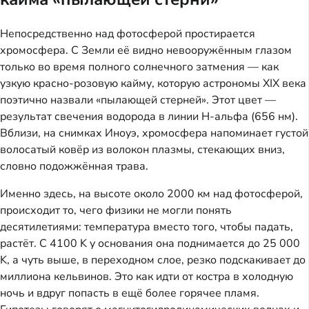
Непосредственно над фотосферой простирается
хромосфера. С Земли её видно невооружённым глазом
только во время полного солнечного затмения — как
узкую красно-розовую кайму, которую астрономы XIX века
поэтично назвали «пылающей стерней». Этот цвет —
результат свечения водорода в линии H-альфа (656 нм).
Вблизи, на снимках Иноуэ, хромосфера напоминает густой
волосатый ковёр из волокон плазмы, стекающих вниз,
словно подожжённая трава.
Именно здесь, на высоте около 2000 км над фотосферой,
происходит то, чего физики не могли понять
десятилетиями: температура вместо того, чтобы падать,
растёт. С 4100 K у основания она поднимается до 25 000
K, а чуть выше, в переходном слое, резко подскакивает до
миллиона кельвинов. Это как идти от костра в холодную
ночь и вдруг попасть в ещё более горячее пламя.