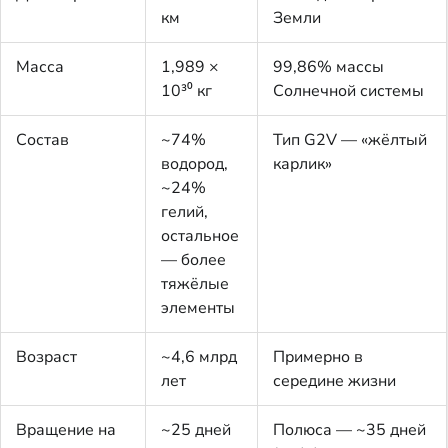
км
Земли
Масса
1,989 ×
99,86% массы
10³⁰ кг
Солнечной системы
Состав
~74%
Тип G2V — «жёлтый
водород,
карлик»
~24%
гелий,
остальное
— более
тяжёлые
элементы
Возраст
~4,6 млрд
Примерно в
лет
середине жизни
Вращение на
~25 дней
Полюса — ~35 дней