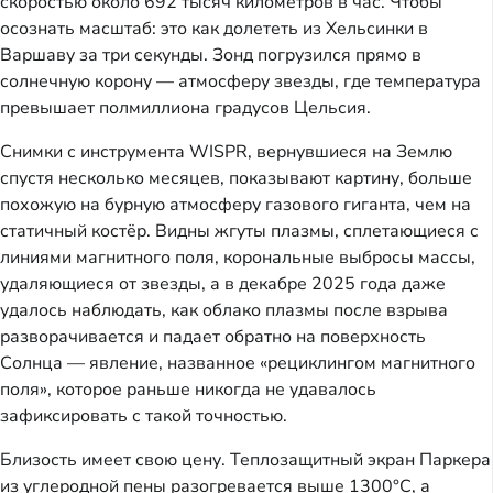
скоростью около 692 тысяч километров в час. Чтобы
осознать масштаб: это как долететь из Хельсинки в
Варшаву за три секунды. Зонд погрузился прямо в
солнечную корону — атмосферу звезды, где температура
превышает полмиллиона градусов Цельсия.
Снимки с инструмента WISPR, вернувшиеся на Землю
спустя несколько месяцев, показывают картину, больше
похожую на бурную атмосферу газового гиганта, чем на
статичный костёр. Видны жгуты плазмы, сплетающиеся с
линиями магнитного поля, корональные выбросы массы,
удаляющиеся от звезды, а в декабре 2025 года даже
удалось наблюдать, как облако плазмы после взрыва
разворачивается и падает обратно на поверхность
Солнца — явление, названное «рециклингом магнитного
поля», которое раньше никогда не удавалось
зафиксировать с такой точностью.
Близость имеет свою цену. Теплозащитный экран Паркера
из углеродной пены разогревается выше 1300°C, а