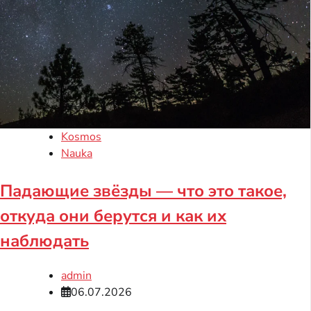
Kosmos
Nauka
Падающие звёзды — что это такое,
откуда они берутся и как их
наблюдать
admin
06.07.2026