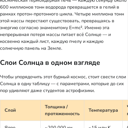
космическая термоядерная печь — каждую секунду около
600 миллионов тонн водорода превращается в гелий в
рамках протон-протонного цикла. Четыре миллиона тонн
этой массы перестают существовать, превращаясь в
энергию согласно знаменитому E=mc². Именно эта
непрерывная потеря массы питает всё Солнце — и
косвенно каждый лист, каждую пчелу и каждую
солнечную панель на Земле.
Слои Солнца в одном взгляде
Чтобы упорядочить этот бурный космос, стоит свести слои
Солнца в одну таблицу — с параметрами, которые до сих
пор удивляют даже студентов астрофизики.
Толщина /
Слой
Температура
протяженность
Ядро
~200 000 км
~15 млн K