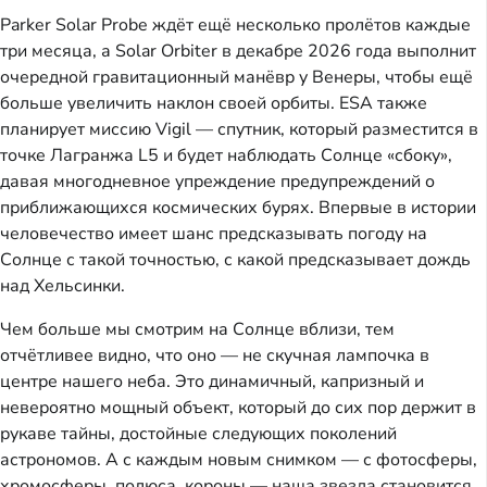
Parker Solar Probe ждёт ещё несколько пролётов каждые
три месяца, а Solar Orbiter в декабре 2026 года выполнит
очередной гравитационный манёвр у Венеры, чтобы ещё
больше увеличить наклон своей орбиты. ESA также
планирует миссию Vigil — спутник, который разместится в
точке Лагранжа L5 и будет наблюдать Солнце «сбоку»,
давая многодневное упреждение предупреждений о
приближающихся космических бурях. Впервые в истории
человечество имеет шанс предсказывать погоду на
Солнце с такой точностью, с какой предсказывает дождь
над Хельсинки.
Чем больше мы смотрим на Солнце вблизи, тем
отчётливее видно, что оно — не скучная лампочка в
центре нашего неба. Это динамичный, капризный и
невероятно мощный объект, который до сих пор держит в
рукаве тайны, достойные следующих поколений
астрономов. А с каждым новым снимком — с фотосферы,
хромосферы, полюса, короны — наша звезда становится