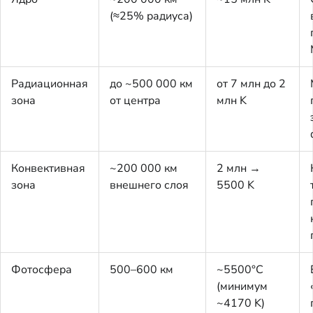
(≈25% радиуса)
Радиационная
до ~500 000 км
от 7 млн до 2
зона
от центра
млн K
Конвективная
~200 000 км
2 млн →
зона
внешнего слоя
5500 K
Фотосфера
500–600 км
~5500°C
(минимум
~4170 K)