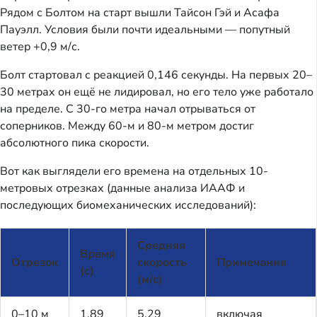
Рядом с Болтом на старт вышли Тайсон Гэй и Асафа
Пауэлл. Условия были почти идеальными — попутный
ветер +0,9 м/с.
Болт стартовал с реакцией 0,146 секунды. На первых 20–
30 метрах он ещё не лидировал, но его тело уже работало
на пределе. С 30-го метра начал отрываться от
соперников. Между 60-м и 80-м метром достиг
абсолютного пика скорости.
Вот как выглядели его времена на отдельных 10-
метровых отрезках (данные анализа ИААФ и
последующих биомеханических исследований):
Средняя
Время
Отрезок
скорость
Примечания
(с)
(м/с)
0–10 м
1,89
5,29
включая