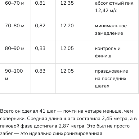
60–70 м
0,81
12,35
абсолютный пик
12,42 м/с
70–80 м
0,82
12,20
минимальное
замедление
80–90 м
0,83
12,05
контроль и
финиш
90–100
0,83
12,05
празднование
м
на последних
шагах
Всего он сделал 41 шаг — почти на четыре меньше, чем
соперники. Средняя длина шага составила 2,45 метра, а в
пиковой фазе достигала 2,87 метра. Это был не просто
забег — это идеально синхронизированная