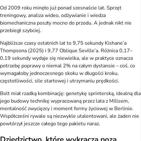
Od 2009 roku minęło już ponad szesnaście lat. Sprzęt
treningowy, analiza wideo, odżywianie i wiedza
biomechaniczna poszły mocno do przodu. A jednak nikt nie
przebiegł szybciej.
Najbliższe czasy ostatnich lat to 9,75 sekundy Kishane’a
Thompsona (2025) i 9,77 Oblique Seville’a. Różnica 0,17–
0,19 sekundy wydaje się niewielka, ale w praktyce oznacza
potrzebę poprawy o niemal 2% na całym dystansie – coś, co
wymagałoby jednoczesnego skoku w długości kroku,
częstotliwości, sile startowej i utrzymaniu prędkości.
Bolt miał rzadką kombinację: genetykę sprinterską, idealną dla
jego budowy technikę wypracowaną przez lata z Millsem,
mentalność zwycięzcy i moment formy życiowej w Berlinie.
Współcześni rywale są niezwykle utalentowani, ale żaden nie
powtórzył jeszcze całego tego pakietu naraz.
Dziedzictwo, które wykracza poza