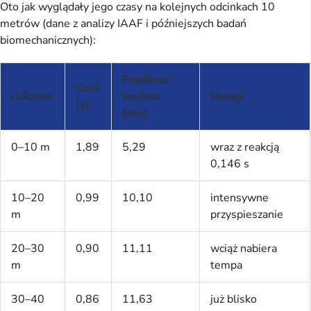
Oto jak wyglądały jego czasy na kolejnych odcinkach 10
metrów (dane z analizy IAAF i późniejszych badań
biomechanicznych):
Prędkość
Czas
Odcinek
średnia
Uwagi
(s)
(m/s)
0–10 m
1,89
5,29
wraz z reakcją
0,146 s
10–20
0,99
10,10
intensywne
m
przyspieszanie
20–30
0,90
11,11
wciąż nabiera
m
tempa
30–40
0,86
11,63
już blisko