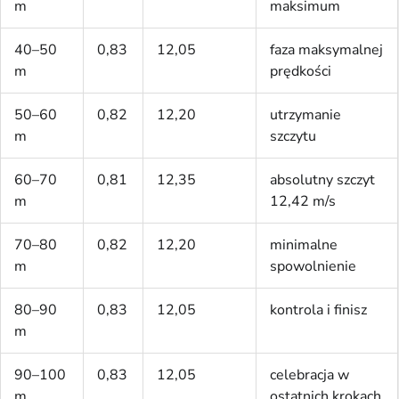
m
maksimum
40–50
0,83
12,05
faza maksymalnej
m
prędkości
50–60
0,82
12,20
utrzymanie
m
szczytu
60–70
0,81
12,35
absolutny szczyt
m
12,42 m/s
70–80
0,82
12,20
minimalne
m
spowolnienie
80–90
0,83
12,05
kontrola i finisz
m
90–100
0,83
12,05
celebracja w
m
ostatnich krokach