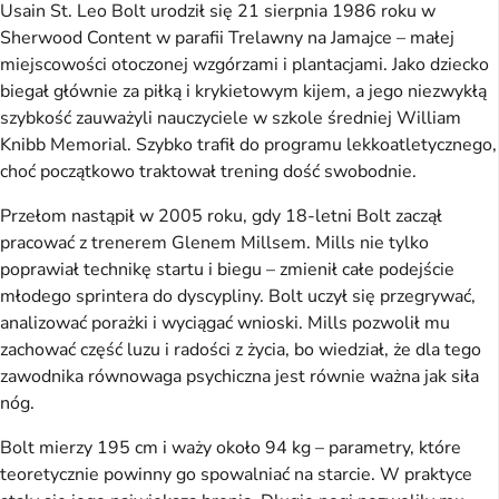
Usain St. Leo Bolt urodził się 21 sierpnia 1986 roku w
Sherwood Content w parafii Trelawny na Jamajce – małej
miejscowości otoczonej wzgórzami i plantacjami. Jako dziecko
biegał głównie za piłką i krykietowym kijem, a jego niezwykłą
szybkość zauważyli nauczyciele w szkole średniej William
Knibb Memorial. Szybko trafił do programu lekkoatletycznego,
choć początkowo traktował trening dość swobodnie.
Przełom nastąpił w 2005 roku, gdy 18-letni Bolt zaczął
pracować z trenerem Glenem Millsem. Mills nie tylko
poprawiał technikę startu i biegu – zmienił całe podejście
młodego sprintera do dyscypliny. Bolt uczył się przegrywać,
analizować porażki i wyciągać wnioski. Mills pozwolił mu
zachować część luzu i radości z życia, bo wiedział, że dla tego
zawodnika równowaga psychiczna jest równie ważna jak siła
nóg.
Bolt mierzy 195 cm i waży około 94 kg – parametry, które
teoretycznie powinny go spowalniać na starcie. W praktyce