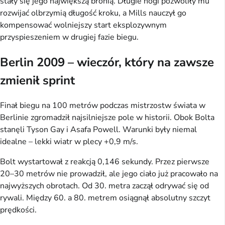
stały się jego największą bronią. Długie nogi pozwoliły mu
rozwijać olbrzymią długość kroku, a Mills nauczył go
kompensować wolniejszy start eksplozywnym
przyspieszeniem w drugiej fazie biegu.
Berlin 2009 – wieczór, który na zawsze
zmienił sprint
Finał biegu na 100 metrów podczas mistrzostw świata w
Berlinie zgromadził najsilniejsze pole w historii. Obok Bolta
stanęli Tyson Gay i Asafa Powell. Warunki były niemal
idealne – lekki wiatr w plecy +0,9 m/s.
Bolt wystartował z reakcją 0,146 sekundy. Przez pierwsze
20–30 metrów nie prowadził, ale jego ciało już pracowało na
najwyższych obrotach. Od 30. metra zaczął odrywać się od
rywali. Między 60. a 80. metrem osiągnął absolutny szczyt
prędkości.