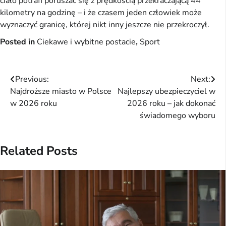
ciało potrafi poruszać się z prędkością przekraczającą 44
kilometry na godzinę – i że czasem jeden człowiek może
wyznaczyć granicę, której nikt inny jeszcze nie przekroczył.
Posted in
Ciekawe i wybitne postacie
,
Sport
Nawigacja
Previous:
Next:
Najdroższe miasto w Polsce
Najlepszy ubezpieczyciel w
wpisu
w 2026 roku
2026 roku – jak dokonać
świadomego wyboru
Related Posts