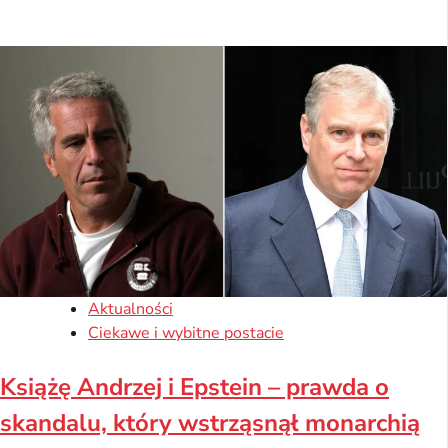
Aktualności
Ciekawe i wybitne postacie
Książę Andrzej i Epstein – prawda o
skandalu, który wstrząsnął monarchią