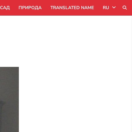
САД
ПРИРОДА
TRANSLATED NAME
RU
Uk
Ru
Pl