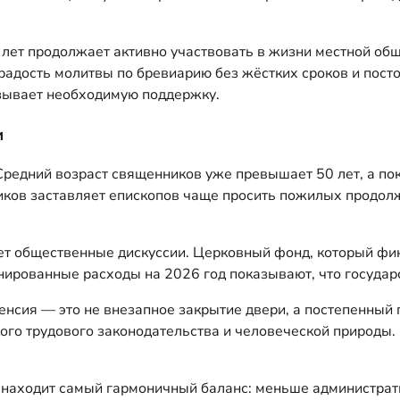
лет продолжает активно участвовать в жизни местной общ
радость молитвы по бревиарию без жёстких сроков и пост
азывает необходимую поддержку.
и
редний возраст священников уже превышает 50 лет, а пок
иков заставляет епископов чаще просить пожилых продол
ет общественные дискуссии. Церковный фонд, который фин
анированные расходы на 2026 год показывают, что государ
пенсия — это не внезапное закрытие двери, а постепенный
ого трудового законодательства и человеческой природы.
 находит самый гармоничный баланс: меньше администрат