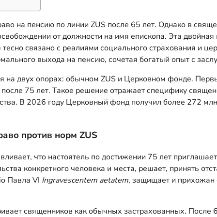
аво на пенсию по линии ZUS после 65 лет. Однако в свящ
б освобождении от должности на имя епископа. Эта двойна
е тесно связано с реалиями социального страхования и ц
мального выхода на пенсию, сочетая богатый опыт с зас
ся на двух опорах: обычном ZUS и Церковном фонде. Перв
после 75 лет. Такое решение отражает специфику священс
ства. В 2026 году Церковный фонд получил более 272 млн
раво против норм ZUS
навливает, что настоятель по достижении 75 лет приглаша
ьства конкретного человека и места, решает, принять отс
io Павла VI
Ingravescentem aetatem
, защищает и прихожан 
атривает священников как обычных застрахованных. После