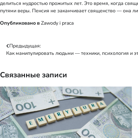
делиться мудростью прожитых лет. Это время, когда свящ
путями веры. Пенсия не заканчивает священство — она ли
Опубликовано в
Zawody i praca
Навигация
Предыдущая:
Как манипулировать людьми — техники, психология и э
по
записям
Связанные записи