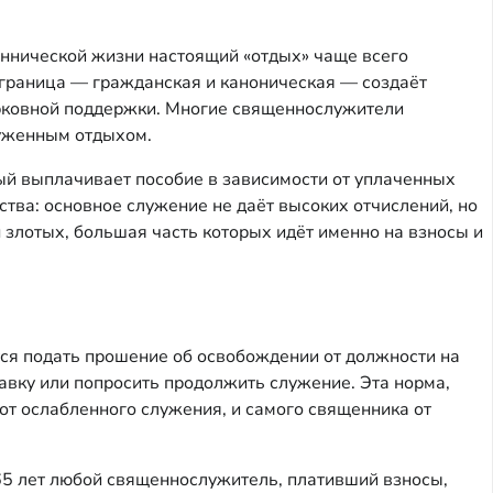
еннической жизни настоящий «отдых» чаще всего
я граница — гражданская и каноническая — создаёт
ерковной поддержки. Многие священнослужители
луженным отдыхом.
ый выплачивает пособие в зависимости от уплаченных
тва: основное служение не даёт высоких отчислений, но
 злотых, большая часть которых идёт именно на взносы и
ется подать прошение об освобождении от должности на
тавку или попросить продолжить служение. Эта норма,
от ослабленного служения, и самого священника от
 65 лет любой священнослужитель, плативший взносы,