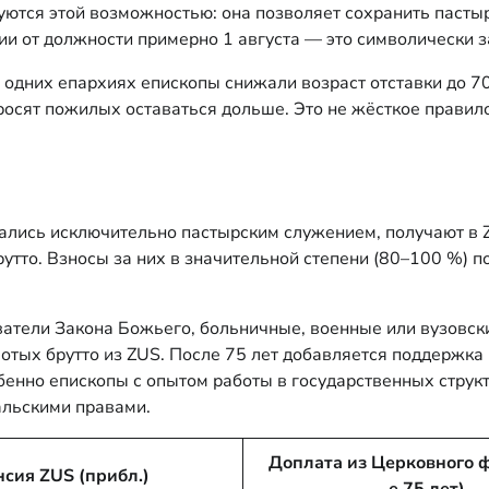
уются этой возможностью: она позволяет сохранить пастыр
ии от должности примерно 1 августа — это символически 
 одних епархиях епископы снижали возраст отставки до 
 просят пожилых оставаться дольше. Это не жёсткое прав
ались исключительно пастырским служением, получают в 
рутто. Взносы за них в значительной степени (80–100 %)
тели Закона Божьего, больничные, военные или вузовск
отых брутто из ZUS. После 75 лет добавляется поддержка 
бенно епископы с опытом работы в государственных струк
альскими правами.
Доплата из Церковного ф
сия ZUS (прибл.)