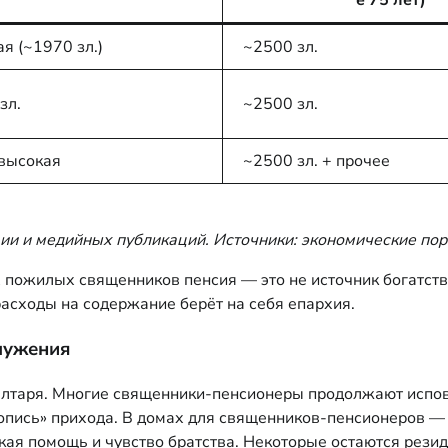
е 75 лет)
я (~1970 зл.)
~2500 зл.
зл.
~2500 зл.
 высокая
~2500 зл. + прочее
ии и медийных публикаций. Источники: экономические по
ожилых священников пенсия — это не источник богатства,
асходы на содержание берёт на себя епархия.
служения
алтаря. Многие священники-пенсионеры продолжают испов
топись» прихода. В домах для священников-пенсионеров —
кая помощь и чувство братства. Некоторые остаются рези