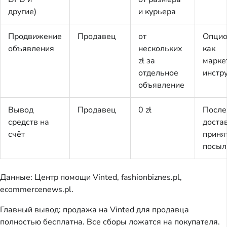
другие)
и курьера
Продвижение
Продавец
от
Опцио
объявления
нескольких
как
zł за
марке
отдельное
инстр
объявление
Вывод
Продавец
0 zł
После
средств на
доста
счёт
приня
посыл
Данные: Центр помощи Vinted, fashionbiznes.pl,
ecommercenews.pl.
Главный вывод: продажа на Vinted для продавца
полностью бесплатна. Все сборы ложатся на покупателя.