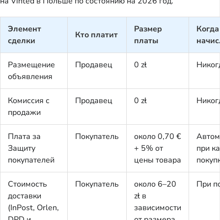
на Vinted в Польше по состоянию на 2026 год.
Элемент
Размер
Когда
Кто платит
сделки
платы
начис
Размещение
Продавец
0 zł
Никог
объявления
Комиссия с
Продавец
0 zł
Никог
продажи
Плата за
Покупатель
около 0,70 €
Автом
Защиту
+ 5% от
при к
покупателей
цены товара
покуп
Стоимость
Покупатель
около 6–20
При п
доставки
zł в
(InPost, Orlen,
зависимости
DPD и
от размера