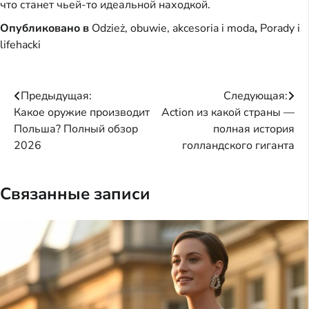
что станет чьей-то идеальной находкой.
Опубликовано в
Odzież, obuwie, akcesoria i moda
,
Porady i
lifehacki
Навигация
Предыдущая:
Следующая:
Какое оружие производит
Action из какой страны —
по
Польша? Полный обзор
полная история
записям
2026
голландского гиганта
Связанные записи