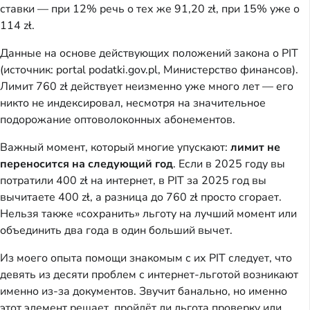
ставки — при 12% речь о тех же 91,20 zł, при 15% уже о
114 zł.
Данные на основе действующих положений закона о PIT
(источник: portal podatki.gov.pl, Министерство финансов).
Лимит 760 zł действует неизменно уже много лет — его
никто не индексировал, несмотря на значительное
подорожание оптоволоконных абонементов.
Важный момент, который многие упускают:
лимит не
переносится на следующий год
. Если в 2025 году вы
потратили 400 zł на интернет, в PIT за 2025 год вы
вычитаете 400 zł, а разница до 760 zł просто сгорает.
Нельзя также «сохранить» льготу на лучший момент или
объединить два года в один больший вычет.
Из моего опыта помощи знакомым с их PIT следует, что
девять из десяти проблем с интернет-льготой возникают
именно из-за документов. Звучит банально, но именно
этот элемент решает, пройдёт ли льгота проверку или