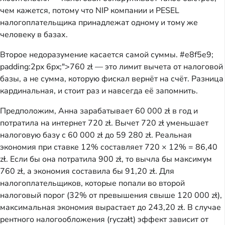
чем кажется, потому что NIP компании и PESEL
налогоплательщика принадлежат одному и тому же
человеку в базах.
Второе недоразумение касается самой суммы.
#e8f5e9;
padding:2px 6px;">760 zł — это лимит вычета от налоговой
базы, а не сумма, которую фискал вернёт на счёт. Разница
кардинальная, и стоит раз и навсегда её запомнить.
Предположим, Анна зарабатывает 60 000 zł в год и
потратила на интернет 720 zł. Вычет 720 zł уменьшает
налоговую базу с 60 000 zł до 59 280 zł. Реальная
экономия при ставке 12% составляет 720 × 12% = 86,40
zł. Если бы она потратила 900 zł, то вычла бы максимум
760 zł, а экономия составила бы 91,20 zł. Для
налогоплательщиков, которые попали во второй
налоговый порог (32% от превышения свыше 120 000 zł),
максимальная экономия вырастает до 243,20 zł. В случае
рентного налогообложения (ryczałt) эффект зависит от