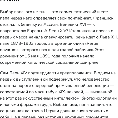
Выбор папского имени — это герменевтический жест:
папа через него определяет свой понтификат. Франциск
отсылал к бедняку из Ассизи, Бенедикт XVI — к
покровителю Европы. А Леон XIV? Итальянская пресса с
первых часов начала спекулировать: речь идет о Льве XIII,
папе 1878–1903 годов, авторе энциклики «Rerum
novarum», которого называли «папой рабочих». Этот
документ от 15 мая 1891 года положил начало
современной католической социальной доктрине.
Сам Леон XIV подтвердил эти предположения. В одном из
первых выступлений он подчеркнул, что человечество
стоит на пороге очередной промышленной революции —
сопоставимой по масштабу с XIX-вековой, — вызванной
на этот раз искусственным интеллектом, биотехнологиями
и новыми формами труда. Выбрав имя, папа заявил, что
социальная доктрина Церкви должна снова заявить о
себе. Не в первый раз история церковных документов