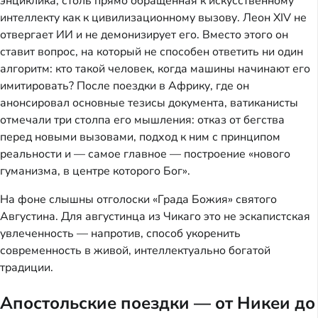
энциклика, столь прямо обращенная к искусственному
интеллекту как к цивилизационному вызову. Леон XIV не
отвергает ИИ и не демонизирует его. Вместо этого он
ставит вопрос, на который не способен ответить ни один
алгоритм: кто такой человек, когда машины начинают его
имитировать? После поездки в Африку, где он
анонсировал основные тезисы документа, ватиканисты
отмечали три столпа его мышления: отказ от бегства
перед новыми вызовами, подход к ним с принципом
реальности и — самое главное — построение «нового
гуманизма, в центре которого Бог».
На фоне слышны отголоски «Града Божия» святого
Августина. Для августинца из Чикаго это не эскапистская
увлеченность — напротив, способ укоренить
современность в живой, интеллектуально богатой
традиции.
Апостольские поездки — от Никеи до