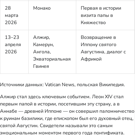
28
Монако
Первая в истории
марта
визита папы в
2026
Княжество
13–23
Алжир,
Возвращение в
апреля
Камерун,
Иппону святого
2026
Ангола,
Августина, диалог с
Экваториальная
Африкой
Гвинея
Источники данных: Vatican News, польская Википедия.
Алжир стал здесь ключевым событием. Леон XIV стал
первым папой в истории, посетившим эту страну, а в
Аннабе — древней Иппоне — он совершил паломничество
к руинам базилики, где епископом был его духовный отец,
святой Августин. Свидетели называли это самым
эмоциональным моментом первого года понтификата.