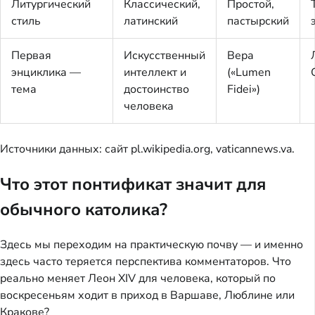
Литургический
Классический,
Простой,
стиль
латинский
пастырский
Первая
Искусственный
Вера
энциклика —
интеллект и
(«Lumen
тема
достоинство
Fidei»)
человека
Источники данных: сайт pl.wikipedia.org, vaticannews.va.
Что этот понтификат значит для
обычного католика?
Здесь мы переходим на практическую почву — и именно
здесь часто теряется перспектива комментаторов. Что
реально меняет Леон XIV для человека, который по
воскресеньям ходит в приход в Варшаве, Люблине или
Кракове?