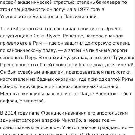
первой академической страстью: степень бакалавра по
этой специальности он получил в 1977 году в
Университете Виллановы в Пенсильвании.
1 сентября того же года он начал новициат в Ордене
августинцев в Сент-Луисе. Решение, которое сначала
привело его в Рим — где он защитил докторскую степень
по каноническому праву, — а затем на пыльные дороги
северного Перу. В епархии Чулуканас, а позже в Трухильо
Прево провел в общей сложности более двух десятилетий.
Он был судебным викарием, преподавателем патристики,
настоятелем на бедных окраинах, где приход святой Риты
собирал верующих в импровизированных часовнях.
Местные женщины называли его «Падре Роберто» — без
пафоса, с теплотой.
В 2014 году папа Франциск назначил его апостольским
администратором епархии Чиклайо, а через год —
полноправным епископом. У него двойное гражданство —
американское и перуанское, что в 2025 году оказалось