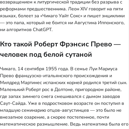
возвращением к литургической традиции без разрыва с
реформами предшественника. Леон XIV говорит на пяти
языках, болеет за «Чикаго Уайт Сокс» и пишет энциклики
— это папа, который не боится ни Августина Иппонского,
ни алгоритмов ChatGPT.
Кто такой Роберт Фрэнсис Прево —
человек под белой сутаной
Чикаго, 14 сентября 1955 года. В семье Луи Мариуса
Прево французско-итальянского происхождения и
Милдред Мартинес испанских корней родился третий сын.
Маленький Роберт рос в Долтоне, пригородном районе,
где запах зимнего снега смешивался с дымом заводов
Саут-Сайда. Уже в подростковом возрасте он поступил в
младшую семинарию отцов-августинцев — это было не
внезапное озарение, а скорее постепенное, почти
математическое размышление. Ведь математика была его