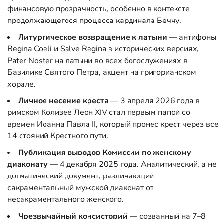
финансовую прозрачность, особенно в контексте
продолжающегося процесса кардинала Беччу.
Литургическое возвращение к латыни
— антифоны
Regina Coeli и Salve Regina в исторических версиях,
Pater Noster на латыни во всех богослужениях в
Базилике Святого Петра, акцент на григорианском
хорале.
Личное несение креста
— 3 апреля 2026 года в
римском Колизее Леон XIV стал первым папой со
времен Иоанна Павла II, который пронес крест через все
14 стояний Крестного пути.
Публикация выводов Комиссии по женскому
диаконату
— 4 декабря 2025 года. Аналитический, а не
догматический документ, различающий
сакраментальный мужской диаконат от
несакраментального женского.
Чрезвычайный консисторий
— созванный на 7–8