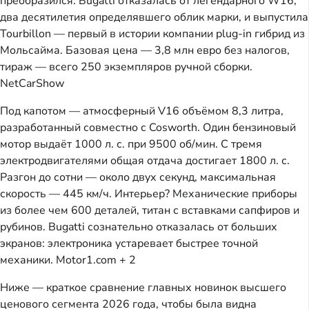
преобразился. Bugatti отказалась от легендарного W16,
два десятилетия определявшего облик марки, и выпустила
Tourbillon — первый в истории компании plug-in гибрид из
Мольсайма. Базовая цена — 3,8 млн евро без налогов,
тираж — всего 250 экземпляров ручной сборки.
NetCarShow
Под капотом — атмосферный V16 объёмом 8,3 литра,
разработанный совместно с Cosworth. Один бензиновый
мотор выдаёт 1000 л. с. при 9500 об/мин. С тремя
электродвигателями общая отдача достигает 1800 л. с.
Разгон до сотни — около двух секунд, максимальная
скорость — 445 км/ч. Интерьер? Механические приборы
из более чем 600 деталей, титан с вставками сапфиров и
рубинов. Bugatti сознательно отказалась от больших
экранов: электроника устаревает быстрее точной
механики.
Motor1.com + 2
Ниже — краткое сравнение главных новинок высшего
ценового сегмента 2026 года, чтобы была видна