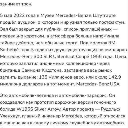
занимает трон.
5 мая 2022 года в Музее Mercedes-Benz в Штутгарте
прошёл аукцион, о котором мир узнал только постфактум.
Зал был закрыт для публики, список приглашённых —
предельно коротким, а атмосфера больше напоминала
тайное действо, чем обычные торги. Под молоток RM
Sotheby's пошёл один из двух существующих экземпляров
Mercedes-Benz 300 SLR Uhlenhaut Coupé 1955 года. Цена,
которую заплатил анонимный коллекционер через
британца Саймона Кидстона, заставила весь рынок
затаить дыхание: 135 миллионов евро, или около 142,9
миллиона долларов на тот момент.
Mercedes-Benz USA
Это автомобиль-легенда и автомобиль-парадокс. Он
создавался как прототип дорожной версии гоночного
болида W196S Silver Arrow. Автор проекта — Рудольф
Уленхаут, главный инженер Mercedes, который относился
к машине как к своему личному служебному автомобилю.