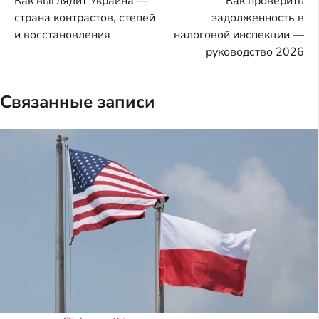
Как выглядит Украина —
Как проверить
по
страна контрастов, степей
задолженность в
записям
и восстановления
налоговой инспекции —
руководство 2026
Связанные записи