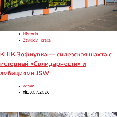
Historia
Zawody i praca
КШК Зофиувка — силезская шахта с
историей «Солидарности» и
амбициями JSW
admin
10.07.2026